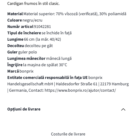
Cardigan frumos în stil clasic.
Material
Material superior: 70% vîscoză (verificată), 30% poliamidă
Culoare
negru/ecru
Număr articol
91042281
Tipul de încheiere
se închide în faţă
Lungime
66 cm (la măr. 40/42)
Decolteu
decolteu pe gât
Guler
guler polo
Lungimea mânecilor
mânecă lungă
Îngrijire
la maşina de spălat 30°C
Marcă
bonprix
Entitate comercială responsabilă în fața UE
bonprix
Handelsgesellschaft mbH | Haldesdorfer Straße 61 | 22179 Hamburg
| Germania, Contact: https://www.bonprix.ro/ajutor/contact/
Opțiuni de livrare
Costurile de livrare