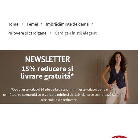
Home
Femei
Îmbrăcăminte de damă
Pulovere și cardigane
Cardigan în stil elegant
NEWSLETTER
15% reducere și
livrare gratuită*
*Codul este valabil 14 zile de la data primirii, este valabil pentru
următoarea comandă cu o valoare minimă de
119 lei
, nu se cumulează cu
alte coduri de reducere.