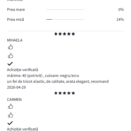
Prea mare
0%
Prea mică
14%
Evaluare
5
MIHAELA
Achiziție verificată
mărime: 40
(potrivit)
,
culoare: negru/ecru
un fel de tricot elastic, de calitate, arata elegant, recomand
2026-04-29
Evaluare
5
CARMEN
Achiziție verificată