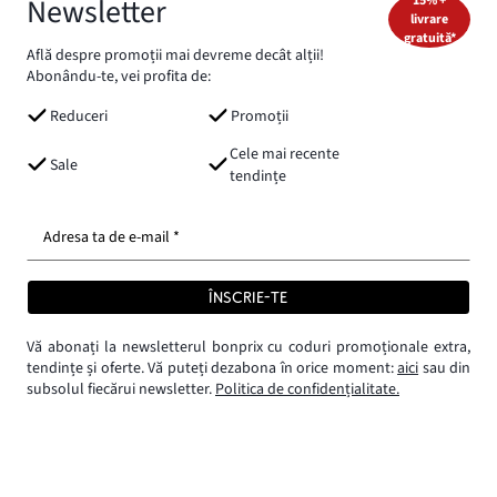
Newsletter
15% +
livrare
gratuită*
Află despre promoții mai devreme decât alții!
Abonându-te, vei profita de:
Reduceri
Promoții
Cele mai recente
Sale
tendințe
Adresa ta de e-mail *
ÎNSCRIE-TE
Vă abonați la newsletterul bonprix cu coduri promoționale extra,
tendințe și oferte. Vă puteți dezabona în orice moment:
aici
sau din
subsolul fiecărui newsletter.
Politica de confidențialitate.