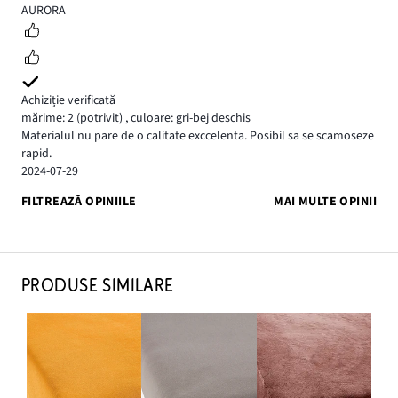
5
AURORA
Achiziție verificată
mărime: 2
(potrivit)
,
culoare: gri-bej deschis
Materialul nu pare de o calitate exccelenta. Posibil sa se scamoseze
rapid.
2024-07-29
FILTREAZĂ OPINIILE
MAI MULTE OPINII
PRODUSE SIMILARE