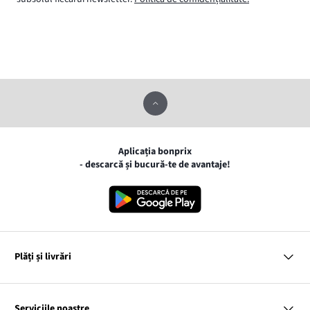
Aplicația bonprix
- descarcă și bucură-te de avantaje!
Plăți și livrări
MasterCard
VISA
Serviciile noastre