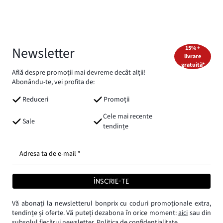
Newsletter
15% +
livrare
gratuită*
Află despre promoții mai devreme decât alții!
Abonându-te, vei profita de:
Reduceri
Promoții
Cele mai recente
Sale
tendințe
Adresa ta de e-mail *
ÎNSCRIE-TE
Vă abonați la newsletterul bonprix cu coduri promoționale extra,
tendințe și oferte. Vă puteți dezabona în orice moment:
aici
sau din
subsolul fiecărui newsletter.
Politica de confidențialitate.