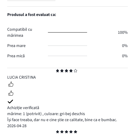
Evaluare
7.
voturi
de
numărul
1,
1.
voturi
de
numărul
Produsul a fost evaluat ca:
0.
voturi
de
0.
voturi
Compatibil cu
0.
100%
mărimea
Prea mare
0%
Prea mică
0%
Evaluare
4
LUCIA CRISTINA
Achiziție verificată
mărime: 1
(potrivit)
,
culoare: gri-bej deschis
Își face treaba, dar nu e cine știe ce calitate, bine ca e bumbac.
2026-04-28
Evaluare