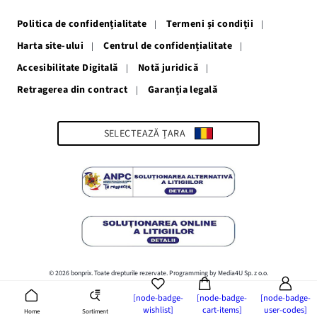
o
o
o
o
o
fereastră
fereastră
fereastră
fereastră
fereastră
Politica de confidențialitate
Termeni și condiții
nouă
nouă
nouă
nouă
nouă
Harta site-ului
Centrul de confidențialitate
Accesibilitate Digitală
Notă juridică
Retragerea din contract
Garanția legală
Link-
ul
se
deschide
SELECTEAZĂ ȚARA
într-
o
fereastră
nouă
© 2026 bonprix. Toate drepturile rezervate. Programming by Media4U Sp. z o.o.
[node-badge-
[node-badge-
[node-badge-
wishlist]
cart-items]
user-codes]
Sortiment
Home