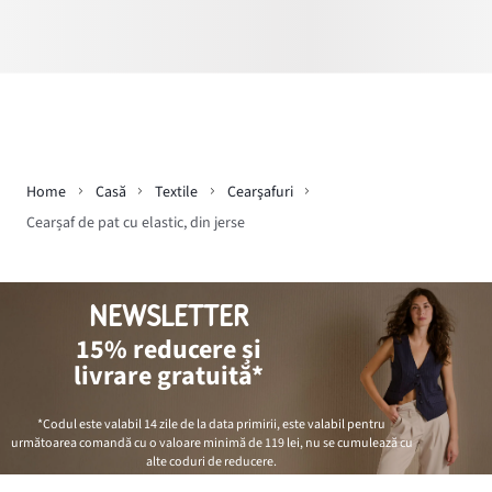
Home
Casă
Textile
Cearşafuri
Cearșaf de pat cu elastic, din jerse
NEWSLETTER
15% reducere și
livrare gratuită*
*Codul este valabil 14 zile de la data primirii, este valabil pentru
următoarea comandă cu o valoare minimă de
119 lei
, nu se cumulează cu
alte coduri de reducere.