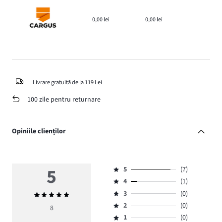
0,00 lei
0,00 lei
Livrare gratuită de la 119 Lei
100 zile pentru returnare
Opiniile clienților
5
5
(7)
Evaluare
4
(1)
5,
Evaluare
numărul
3
(0)
Evaluarea
4,
Evaluare
de
medie
numărul
2
(0)
3,
8
Evaluare
voturi
5
de
numărul
1
(0)
2,