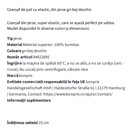
Cearșaf de pat cu elastic, din jerse gri-bej deschis
Cearșaf din jerse, super elastic, care se așază perfect pe saltea.
Model disponibil în diverse culori și dimensiuni.
Tip
jerse
Material
Material superior: 100% bumbac
Culoare
gri-bej deschis
Număr articol
94822895
Îngrijire
la maşina de spălat 60°C, a nu se albi, a nu se curăţa (cerc -
cruce), Nu uscați prin centrifugare, călcare rece
Marcă
bonprix
Entitate comercială responsabilă în fața UE
bonprix
Handelsgesellschaft mbH | Haldesdorfer Straße 61 | 22179 Hamburg
| Germania, Contact: https://www.bonprix.ro/ajutor/contact/
Informaţii suplimentare
Înălțimea saltelei
25 cm