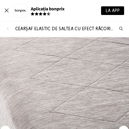
Aplicația bonprix
LA APP
CEARŞAF ELASTIC DE SALTEA CU EFECT RĂCORITOR
Ca
pr