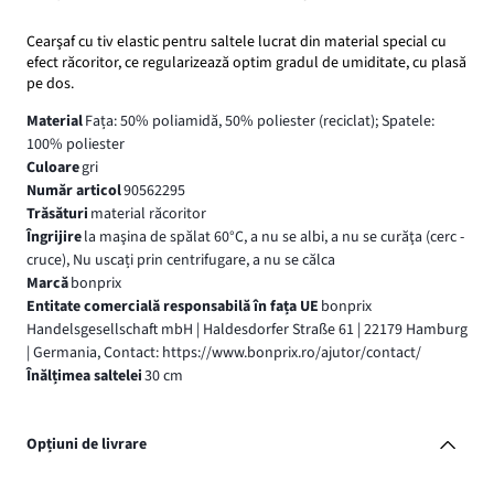
Cearşaf cu tiv elastic pentru saltele lucrat din material special cu
efect răcoritor, ce regularizează optim gradul de umiditate, cu plasă
pe dos.
Material
Fața: 50% poliamidă, 50% poliester (reciclat); Spatele:
100% poliester
Culoare
gri
Număr articol
90562295
Trăsături
material răcoritor
Îngrijire
la maşina de spălat 60°C, a nu se albi, a nu se curăţa (cerc -
cruce), Nu uscați prin centrifugare, a nu se călca
Marcă
bonprix
Entitate comercială responsabilă în fața UE
bonprix
Handelsgesellschaft mbH | Haldesdorfer Straße 61 | 22179 Hamburg
| Germania, Contact: https://www.bonprix.ro/ajutor/contact/
Înălțimea saltelei
30 cm
Opțiuni de livrare