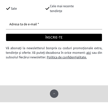
Cele mai recente
Sale
tendințe
Adresa ta de e-mail *
ÎNSCRIE-TE
Vă abonați la newsletterul bonprix cu coduri promoționale extra,
tendințe și oferte. Vă puteți dezabona în orice moment:
aici
sau din
subsolul fiecărui newsletter.
Politica de confidențialitate.