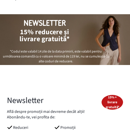
NEWSLETTER
15% reducere și
livrare gratuită*
*Codul este valabil 14 zile de la data primirii, este valabil pentru
următoarea comandă cu o valoare minimă de
119 lei
, nu se cumulează cu
alte coduri de reducere.
Newsletter
15% +
livrare
gratuită*
Află despre promoții mai devreme decât alții!
Abonându-te, vei profita de:
Reduceri
Promoții