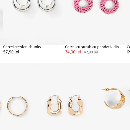
Cercei creolen chunky
Cercei cu șurub cu pandativ din paie
C
57,90 lei
34,90 lei
6
42,90 lei