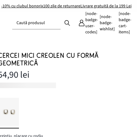
-10% cu clubul bonprix
100 zile de returnare
Livrare gratuită de la 199 Lei
[node-
[node-
[node-
badge-
badge-
Caută produsul
badge-
user-
cart-
wishlist]
codes]
items]
CERCEI MICI CREOLEN CU FORMĂ
GEOMETRICĂ
54,90 lei
rgintiu, placare cu rodiu