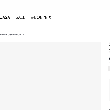
CASĂ
SALE
#BONPRIX
 formă geometrică
a