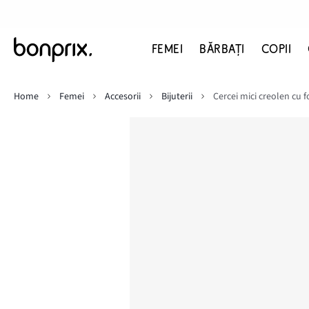
FEMEI
BĂRBAŢI
COPII
Home
Femei
Accesorii
Bijuterii
Cercei mici creolen cu