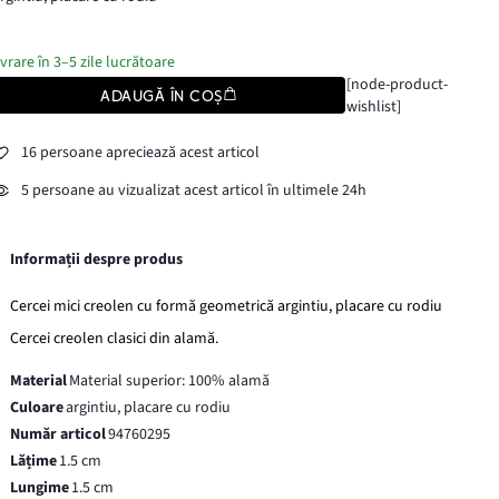
ivrare în 3–5 zile lucrătoare
[node-product-
ADAUGĂ ÎN COȘ
wishlist]
16 persoane apreciează acest articol
5 persoane au vizualizat acest articol în ultimele 24h
Informații despre produs
Cercei mici creolen cu formă geometrică argintiu, placare cu rodiu
Cercei creolen clasici din alamă.
Material
Material superior: 100% alamă
Culoare
argintiu, placare cu rodiu
Număr articol
94760295
Lățime
1.5 cm
Lungime
1.5 cm