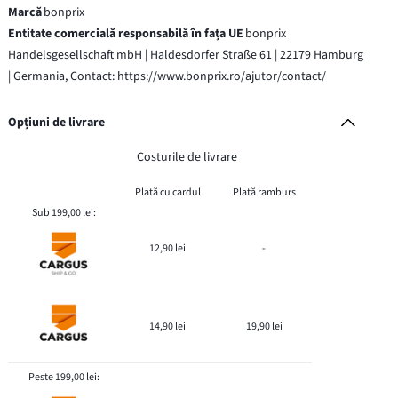
Marcă
bonprix
Entitate comercială responsabilă în fața UE
bonprix
Handelsgesellschaft mbH | Haldesdorfer Straße 61 | 22179 Hamburg
| Germania, Contact: https://www.bonprix.ro/ajutor/contact/
Opțiuni de livrare
Costurile de livrare
Plată cu cardul
Plată ramburs
Sub 199,00 lei:
12,90 lei
-
14,90 lei
19,90 lei
Peste 199,00 lei: