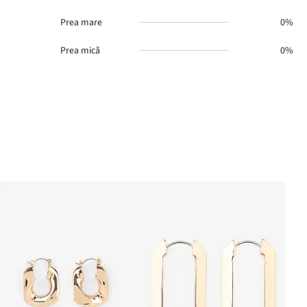
Prea mare
0%
Prea mică
0%