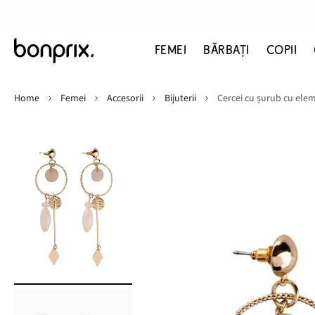
FEMEI
BĂRBAŢI
COPII
Home
Femei
Accesorii
Bijuterii
Cercei cu șurub cu ele