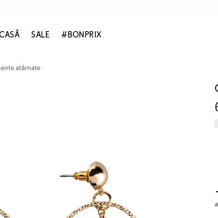
CASĂ
SALE
#BONPRIX
mente atârnate
a