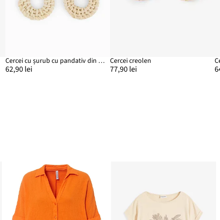
Cercei cu șurub cu pandativ din paie
Cercei creolen
C
62,90 lei
77,90 lei
6