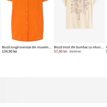
Bluză lungă oversize din muselină din bumbac 100%
Bluză tricot din bumbac cu nituri aplicate
134,90 lei
57,90 lei
84,90 lei