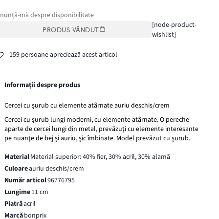
nunță-mă despre disponibilitate
[node-product-
PRODUS VÂNDUT
wishlist]
159 persoane apreciează acest articol
Informații despre produs
Cercei cu șurub cu elemente atârnate auriu deschis/crem
Cercei cu șurub lungi moderni, cu elemente atârnate. O pereche
aparte de cercei lungi din metal, prevăzuţi cu elemente interesante
pe nuanţe de bej şi auriu, şic îmbinate. Model prevăzut cu şurub.
Material
Material superior: 40% fier, 30% acril, 30% alamă
Culoare
auriu deschis/crem
Număr articol
96776795
Lungime
11 cm
Piatră
acril
Marcă
bonprix