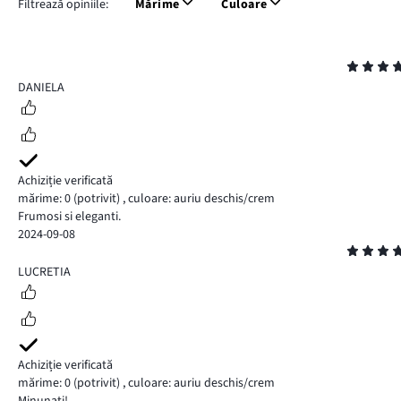
Filtrează opiniile:
Mărime
Culoare
Evaluare
5
DANIELA
Achiziție verificată
mărime: 0
(potrivit)
,
culoare: auriu deschis/crem
Frumosi si eleganti.
2024-09-08
Evaluare
5
LUCRETIA
Achiziție verificată
mărime: 0
(potrivit)
,
culoare: auriu deschis/crem
Minunați! ...