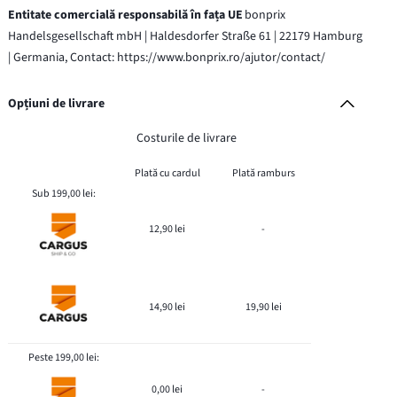
Entitate comercială responsabilă în fața UE
bonprix
Handelsgesellschaft mbH | Haldesdorfer Straße 61 | 22179 Hamburg
| Germania, Contact: https://www.bonprix.ro/ajutor/contact/
Opțiuni de livrare
Costurile de livrare
Plată cu cardul
Plată ramburs
Sub 199,00 lei:
12,90 lei
-
14,90 lei
19,90 lei
Peste 199,00 lei:
0,00 lei
-