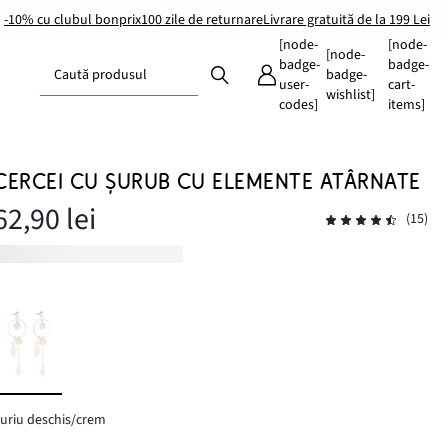
-10% cu clubul bonprix
100 zile de returnare
Livrare gratuită de la 199 Lei
[node-
[node-
[node-
badge-
badge-
Caută produsul
badge-
user-
cart-
wishlist]
codes]
items]
CERCEI CU ȘURUB CU ELEMENTE ATÂRNATE
62,90 lei
(15)
uriu deschis/crem