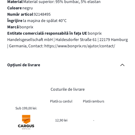
Material
Material superior: 95% bumbac, 5% elastan
Culoare
negru
Număr articol
92148495
Îngrijire
la maşina de spălat 40°C
Marcă
bonprix
Entitate comercială responsabilă în fața UE
bonprix
Handelsgesellschaft mbH | Haldesdorfer Straße 61 | 22179 Hamburg
| Germania, Contact: https://www.bonprix.ro/ajutor/contact/
Opțiuni de livrare
Costurile de livrare
Plată cu cardul
Plată ramburs
Sub 199,00 lei:
12,90 lei
-