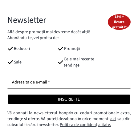
Newsletter
15% +
livrare
gratuită*
Află despre promoții mai devreme decât alții!
Abonându-te, vei profita de:
Reduceri
Promoții
Cele mai recente
Sale
tendințe
Adresa ta de e-mail *
ÎNSCRIE-TE
Vă abonați la newsletterul bonprix cu coduri promoționale extra,
tendințe și oferte. Vă puteți dezabona în orice moment:
aici
sau din
subsolul fiecărui newsletter.
Politica de confidențialitate.