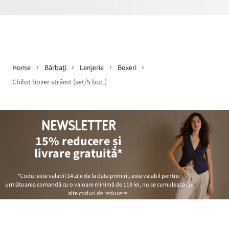
Home
Bărbaţi
Lenjerie
Boxeri
Chilot boxer strâmt (set/5 buc.)
NEWSLETTER
15% reducere și
livrare gratuită*
*Codul este valabil 14 zile de la data primirii, este valabil pentru
următoarea comandă cu o valoare minimă de
119 lei
, nu se cumulează cu
alte coduri de reducere.