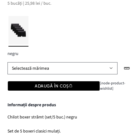
5 bucăți | 25,98 lei / buc.
negru
Selectează mărimea
[node-product-
ADAUGĂ ÎN COȘ
wishlist]
Informații despre produs
Chilot boxer strâmt (set/5 buc.) negru
Set de 5 boxeri clasici mulați.