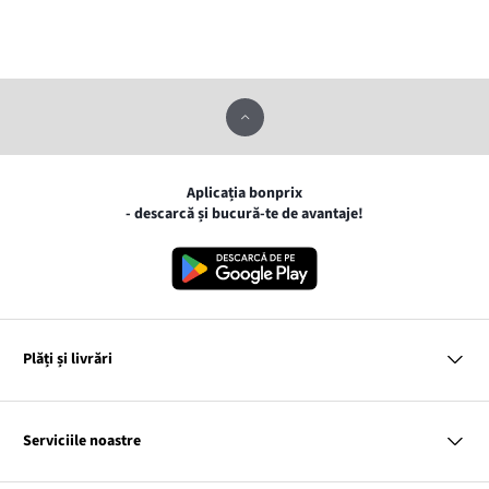
Aplicația bonprix
- descarcă și bucură-te de avantaje!
Plăți și livrări
MasterCard
VISA
Serviciile noastre
Gpay