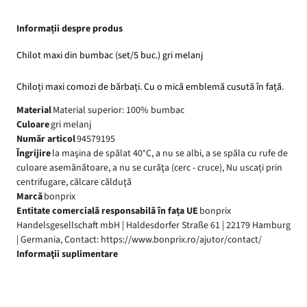
Informații despre produs
Chilot maxi din bumbac (set/5 buc.) gri melanj
Chiloți maxi comozi de bărbați. Cu o mică emblemă cusută în față.
Material
Material superior: 100% bumbac
Culoare
gri melanj
Număr articol
94579195
Îngrijire
la maşina de spălat 40°C, a nu se albi, a se spăla cu rufe de
culoare asemănătoare, a nu se curăţa (cerc - cruce), Nu uscați prin
centrifugare, călcare călduţă
Marcă
bonprix
Entitate comercială responsabilă în fața UE
bonprix
Handelsgesellschaft mbH | Haldesdorfer Straße 61 | 22179 Hamburg
| Germania, Contact: https://www.bonprix.ro/ajutor/contact/
Informaţii suplimentare