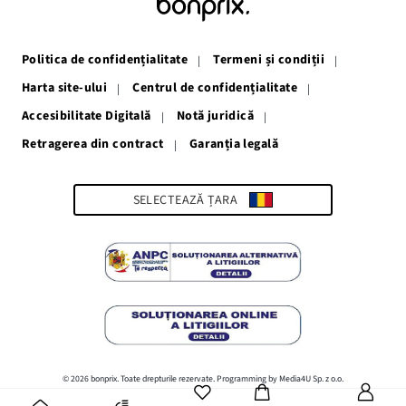
deschide
deschide
deschide
deschide
deschide
într-
într-
într-
într-
într-
o
o
o
o
o
fereastră
fereastră
fereastră
fereastră
fereastră
Politica de confidențialitate
Termeni și condiții
nouă
nouă
nouă
nouă
nouă
Harta site-ului
Centrul de confidențialitate
Accesibilitate Digitală
Notă juridică
Retragerea din contract
Garanția legală
Link-
ul
se
deschide
SELECTEAZĂ ȚARA
într-
o
fereastră
nouă
© 2026 bonprix. Toate drepturile rezervate. Programming by Media4U Sp. z o.o.