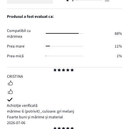
numărul
1
(1)
2,
Evaluare
82.
voturi
de
numărul
1,
4.
voturi
de
numărul
Produsul a fost evaluat ca:
1.
voturi
de
1.
voturi
Compatibil cu
1.
88%
mărimea
Prea mare
11%
Prea mică
1%
Evaluare
5
CRISTINA
Achiziție verificată
mărime: 6
(potrivit)
,
culoare: gri melanj
Foarte buni și mărime și material
2026-07-06
Evaluare