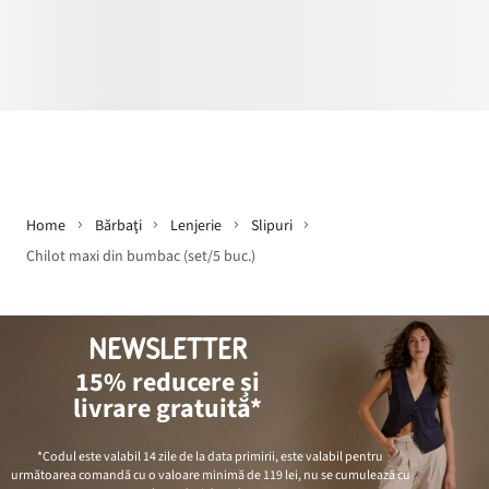
Home
Bărbaţi
Lenjerie
Slipuri
Chilot maxi din bumbac (set/5 buc.)
NEWSLETTER
15% reducere și
livrare gratuită*
*Codul este valabil 14 zile de la data primirii, este valabil pentru
următoarea comandă cu o valoare minimă de
119 lei
, nu se cumulează cu