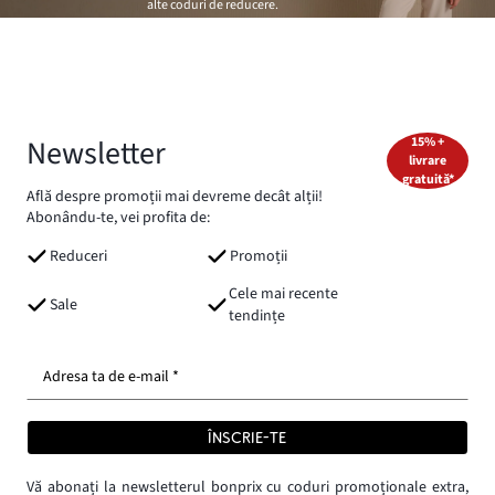
alte coduri de reducere.
Newsletter
15% +
livrare
gratuită*
Află despre promoții mai devreme decât alții!
Abonându-te, vei profita de:
Reduceri
Promoții
Cele mai recente
Sale
tendințe
Adresa ta de e-mail *
ÎNSCRIE-TE
Vă abonați la newsletterul bonprix cu coduri promoționale extra,