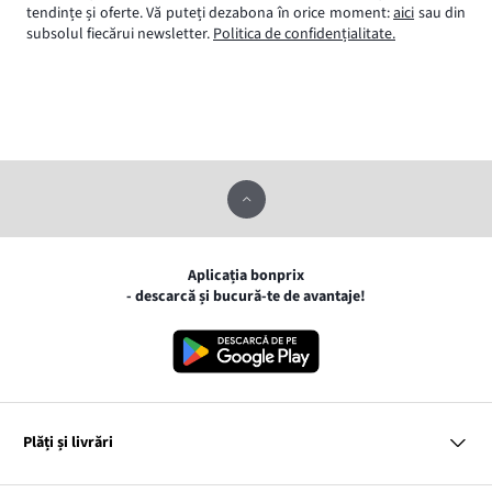
tendințe și oferte. Vă puteți dezabona în orice moment:
aici
sau din
subsolul fiecărui newsletter.
Politica de confidențialitate.
Aplicația bonprix
- descarcă și bucură-te de avantaje!
Plăți și livrări