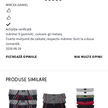
5
MIRCEA-DANIEL
Achiziție verificată
mărime: 9
(potrivit)
,
culoare: gri melanj
Foarte mulțumit de calitate, respectiv mărime. Sunt la a doua
comandă.
2026-06-28
FILTREAZĂ OPINIILE
MAI MULTE OPINII
PRODUSE SIMILARE