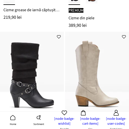
Cizme groase de iarnă căptușite, cu membrană Tex
PREMIUM
219,90 lei
Cizme din piele
389,90 lei
[node-badge-
[node-badge-
[node-badge-
wishlist]
cart-items]
user-codes]
Sortiment
Home