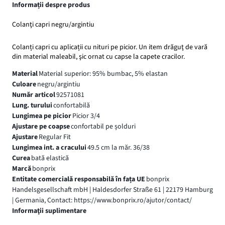
Informații despre produs
Colanţi capri negru/argintiu
Colanți capri cu aplicații cu nituri pe picior. Un item drăguţ de vară
din material maleabil, şic ornat cu capse la capete cracilor.
Material
Material superior: 95% bumbac, 5% elastan
Culoare
negru/argintiu
Număr articol
92571081
Lung. turului
confortabilă
Lungimea pe picior
Picior 3/4
Ajustare pe coapse
confortabil pe șolduri
Ajustare
Regular Fit
Lungimea int. a cracului
49.5 cm la măr. 36/38
Curea
bată elastică
Marcă
bonprix
Entitate comercială responsabilă în fața UE
bonprix
Handelsgesellschaft mbH | Haldesdorfer Straße 61 | 22179 Hamburg
| Germania, Contact: https://www.bonprix.ro/ajutor/contact/
Informaţii suplimentare