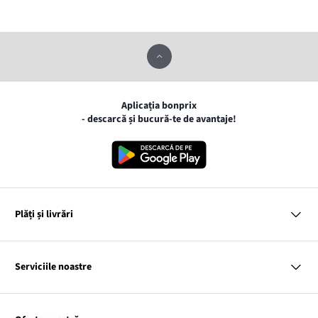
Aplicația bonprix
- descarcă și bucură-te de avantaje!
Plăți și livrări
MasterCard
VISA
Serviciile noastre
Gpay
Apple pay
Întrebări și răspunsuri
Livrare și Plată