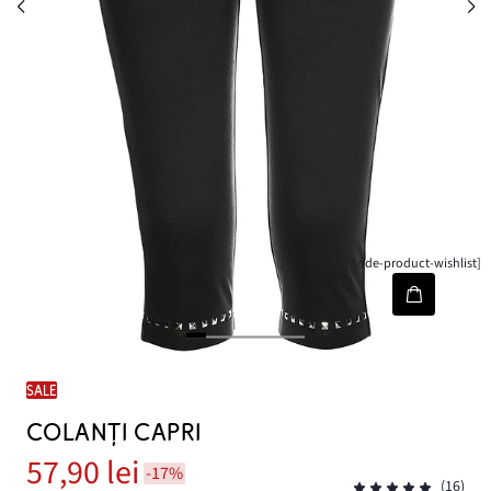
[node-product-wishlist]
SALE
COLANŢI CAPRI
57,90 lei
-17%
(16)