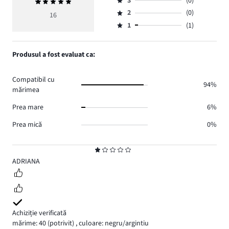
numărul
3
(0)
Evaluarea
4,
Evaluare
de
medie
numărul
2
(0)
3,
16
Evaluare
voturi
5
de
numărul
1
(1)
2,
Evaluare
15.
voturi
de
numărul
1,
0.
voturi
de
numărul
Produsul a fost evaluat ca:
0.
voturi
de
0.
voturi
Compatibil cu
1.
94%
mărimea
Prea mare
6%
Prea mică
0%
Evaluare
1
ADRIANA
Achiziție verificată
mărime: 40
(potrivit)
,
culoare: negru/argintiu