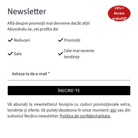
Newsletter
15% +
livrare
gratuită*
Află despre promoții mai devreme decât alții!
Abonându-te, vei profita de:
Reduceri
Promoții
Cele mai recente
Sale
tendințe
Adresa ta de e-mail *
ÎNSCRIE-TE
Vă abonați la newsletterul bonprix cu coduri promoționale extra,
tendințe și oferte. Vă puteți dezabona în orice moment:
aici
sau din
subsolul fiecărui newsletter.
Politica de confidențialitate.