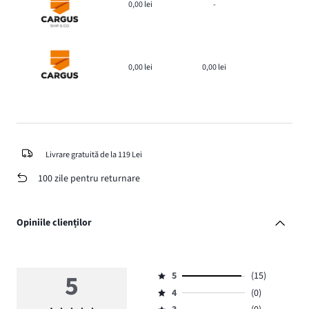
0,00 lei
-
0,00 lei
0,00 lei
Livrare gratuită de la 119 Lei
100 zile pentru returnare
Opiniile clienților
5
5
(15)
Evaluare
4
(0)
5,
Evaluare