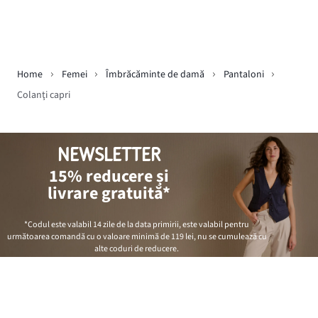
Home
Femei
Îmbrăcăminte de damă
Pantaloni
Colanţi capri
NEWSLETTER
15% reducere și
livrare gratuită*
*Codul este valabil 14 zile de la data primirii, este valabil pentru
următoarea comandă cu o valoare minimă de
119 lei
, nu se cumulează cu
alte coduri de reducere.