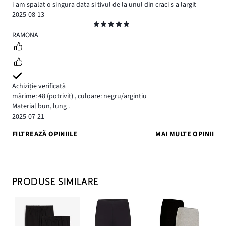
i-am spalat o singura data si tivul de la unul din craci s-a largit
2025-08-13
Evaluare
5
RAMONA
Achiziție verificată
mărime: 48
(potrivit)
,
culoare: negru/argintiu
Material bun, lung .
2025-07-21
FILTREAZĂ OPINIILE
MAI MULTE OPINII
PRODUSE SIMILARE