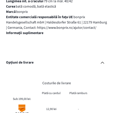
Lungimea int. a cracului
79 cm la măr. 40/42
Curea
bată comodă, bată elastică
Marcă
bonprix
Entitate comercială responsabilă în fața UE
bonprix
Handelsgesellschaft mbH | Haldesdorfer Straße 61 | 22179 Hamburg
| Germania, Contact: https://www.bonprix.ro/ajutor/contact/
Informaţii suplimentare
Opțiuni de livrare
Costurile de livrare
Plată cu cardul
Plată ramburs
Sub 199,00 lei:
12,90 lei
-