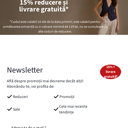
15% reducere și
livrare gratuită*
*Codul este valabil 14 zile de la data primirii, este valabil pentru
următoarea comandă cu o valoare minimă de
119 lei
, nu se cumulează cu
alte coduri de reducere.
Newsletter
15% +
livrare
gratuită*
Află despre promoții mai devreme decât alții!
Abonându-te, vei profita de:
Reduceri
Promoții
Cele mai recente
Sale
tendințe
Adresa ta de e-mail *