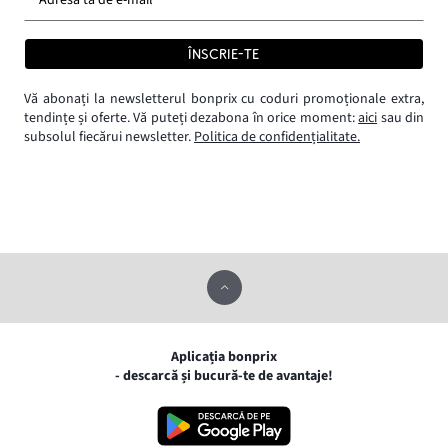
ÎNSCRIE-TE
Vă abonați la newsletterul bonprix cu coduri promoționale extra,
tendințe și oferte. Vă puteți dezabona în orice moment:
aici
sau din
subsolul fiecărui newsletter.
Politica de confidențialitate.
Aplicația bonprix
- descarcă și bucură-te de avantaje!