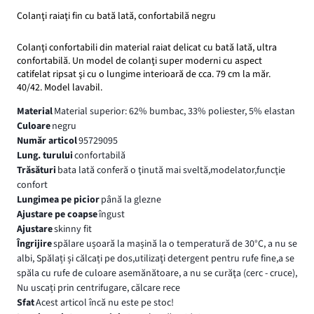
Colanţi raiaţi fin cu bată lată, confortabilă negru
Colanţi confortabili din material raiat delicat cu bată lată, ultra
confortabilă. Un model de colanţi super moderni cu aspect
catifelat ripsat şi cu o lungime interioară de cca. 79 cm la măr.
40/42. Model lavabil.
Material
Material superior: 62% bumbac, 33% poliester, 5% elastan
Culoare
negru
Număr articol
95729095
Lung. turului
confortabilă
Trăsături
bata lată conferă o ţinută mai sveltă,modelator,funcţie
confort
Lungimea pe picior
până la glezne
Ajustare pe coapse
îngust
Ajustare
skinny fit
Îngrijire
spălare ușoară la mașină la o temperatură de 30°C, a nu se
albi, Spălați și călcați pe dos,utilizaţi detergent pentru rufe fine,a se
spăla cu rufe de culoare asemănătoare, a nu se curăţa (cerc - cruce),
Nu uscați prin centrifugare, călcare rece
Sfat
Acest articol încă nu este pe stoc!