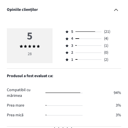
Opiniile clienților
5
5
(21)
Evaluare
4
(4)
5,
Evaluare
numărul
3
(1)
Evaluarea
4,
Evaluare
de
medie
numărul
2
(0)
3,
28
Evaluare
voturi
5
de
numărul
1
(2)
2,
Evaluare
21.
voturi
de
numărul
1,
4.
voturi
de
numărul
Produsul a fost evaluat ca:
1.
voturi
de
0.
voturi
Compatibil cu
2.
94%
mărimea
Prea mare
3%
Prea mică
3%