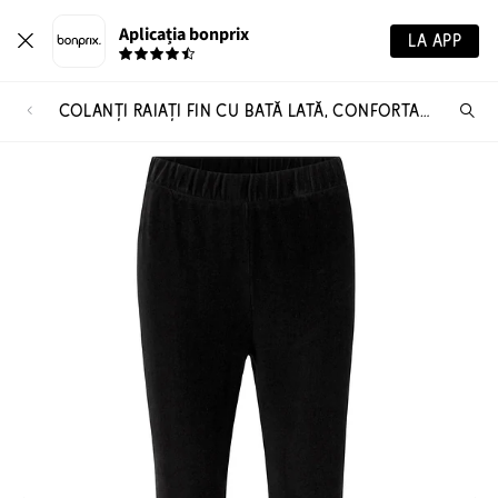
Aplicația bonprix
LA APP
COLANŢI RAIAŢI FIN CU BATĂ LATĂ, CONFORTABILĂ
Ca
pr