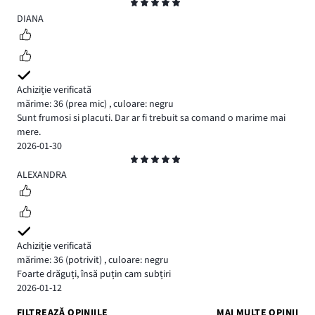
Evaluare
5
DIANA
Achiziție verificată
mărime: 36
(prea mic)
,
culoare: negru
Sunt frumosi si placuti. Dar ar fi trebuit sa comand o marime mai
mere.
2026-01-30
Evaluare
5
ALEXANDRA
Achiziție verificată
mărime: 36
(potrivit)
,
culoare: negru
Foarte drăguți, însă puțin cam subțiri
2026-01-12
FILTREAZĂ OPINIILE
MAI MULTE OPINII