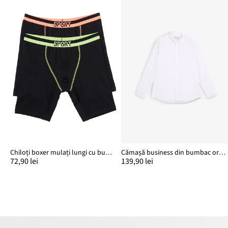
Chiloți boxer mulați lungi cu bumbac (set/2 buc.)
Cămașă business din bumbac organic, Regular Fit
72,90 lei
139,90 lei