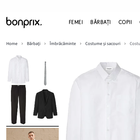
FEMEI
BĂRBAŢI
COPII
Home
Bărbaţi
Îmbrăcăminte
Costume și sacouri
Costu