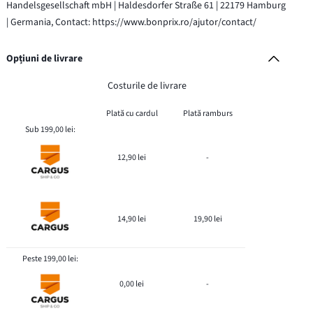
Handelsgesellschaft mbH | Haldesdorfer Straße 61 | 22179 Hamburg
| Germania, Contact: https://www.bonprix.ro/ajutor/contact/
Opțiuni de livrare
Costurile de livrare
Plată cu cardul
Plată ramburs
Sub 199,00 lei:
12,90 lei
-
14,90 lei
19,90 lei
Peste 199,00 lei:
0,00 lei
-