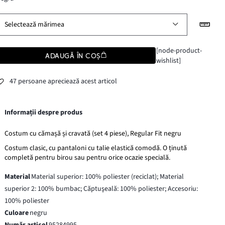
Selectează mărimea
[node-product-
ADAUGĂ ÎN COȘ
wishlist]
47 persoane apreciează acest articol
Informații despre produs
Costum cu cămașă și cravată (set 4 piese), Regular Fit negru
Costum clasic, cu pantaloni cu talie elastică comodă. O ținută
completă pentru birou sau pentru orice ocazie specială.
Material
Material superior: 100% poliester (reciclat); Material
superior 2: 100% bumbac; Căptuşeală: 100% poliester; Accesoriu:
100% poliester
Culoare
negru
Număr articol
95284995