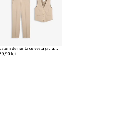
Costum de nuntă cu vestă și cravată, Regular Fit (set/4 piese)
39,90 lei