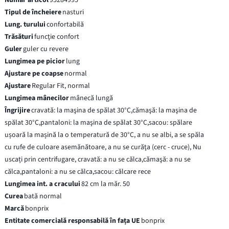
Tipul de încheiere
nasturi
Lung. turului
confortabilă
Trăsături
funcţie confort
Guler
guler cu revere
Lungimea pe picior
lung
Ajustare pe coapse
normal
Ajustare
Regular Fit, normal
Lungimea mânecilor
mânecă lungă
Îngrijire
cravată: la maşina de spălat 30°C,cămaşă: la maşina de
spălat 30°C,pantaloni: la maşina de spălat 30°C,sacou: spălare
ușoară la mașină la o temperatură de 30°C, a nu se albi, a se spăla
cu rufe de culoare asemănătoare, a nu se curăţa (cerc - cruce), Nu
uscați prin centrifugare, cravată: a nu se călca,cămaşă: a nu se
călca,pantaloni: a nu se călca,sacou: călcare rece
Lungimea int. a cracului
82 cm la măr. 50
Curea
bată normal
Marcă
bonprix
Entitate comercială responsabilă în fața UE
bonprix