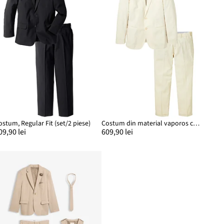
ostum, Regular Fit (set/2 piese)
Costum din material vaporos cu in (set/2 piese), Regular Fit
09,90 lei
609,90 lei