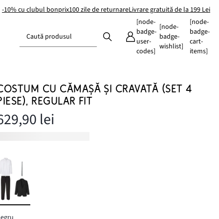
-10% cu clubul bonprix
100 zile de returnare
Livrare gratuită de la 199 Lei
[node-
[node-
[node-
badge-
badge-
Caută produsul
badge-
user-
cart-
wishlist]
codes]
items]
COSTUM CU CĂMAȘĂ ȘI CRAVATĂ (SET 4
PIESE), REGULAR FIT
629,90 lei
negru