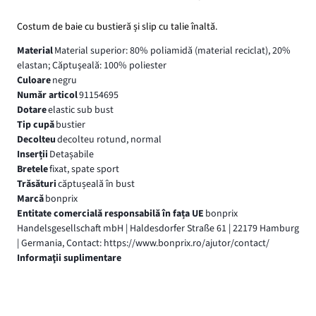
Costum de baie cu bustieră și slip cu talie înaltă.
Material
Material superior: 80% poliamidă (material reciclat), 20%
elastan; Căptuşeală: 100% poliester
Culoare
negru
Număr articol
91154695
Dotare
elastic sub bust
Tip cupă
bustier
Decolteu
decolteu rotund, normal
Inserții
Detașabile
Bretele
fixat, spate sport
Trăsături
căptușeală în bust
Marcă
bonprix
Entitate comercială responsabilă în fața UE
bonprix
Handelsgesellschaft mbH | Haldesdorfer Straße 61 | 22179 Hamburg
| Germania, Contact: https://www.bonprix.ro/ajutor/contact/
Informaţii suplimentare