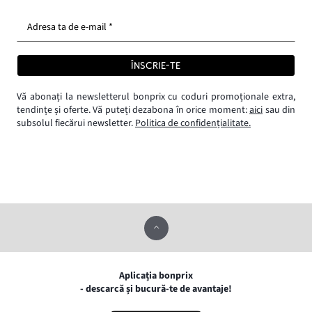
Adresa ta de e-mail *
ÎNSCRIE-TE
Vă abonați la newsletterul bonprix cu coduri promoționale extra,
tendințe și oferte. Vă puteți dezabona în orice moment:
aici
sau din
subsolul fiecărui newsletter.
Politica de confidențialitate.
Aplicația bonprix
- descarcă și bucură-te de avantaje!