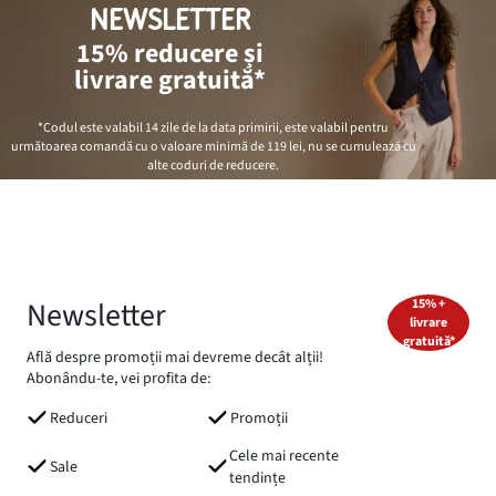
NEWSLETTER
15% reducere și
livrare gratuită*
*Codul este valabil 14 zile de la data primirii, este valabil pentru
următoarea comandă cu o valoare minimă de
119 lei
, nu se cumulează cu
alte coduri de reducere.
Newsletter
15% +
livrare
gratuită*
Află despre promoții mai devreme decât alții!
Abonându-te, vei profita de:
Reduceri
Promoții
Cele mai recente
Sale
tendințe