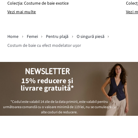
Colecți
Colecția: Costume de baie exotice
Vezi 
Vezi mai multe
Home
Femei
Pentru plajă
O singură piesă
Costum de baie cu efect modelator ușor
NEWSLETTER
15% reducere și
livrare gratuită*
*Codul este valabil 14 zile de la data primirii, este valabil pentru
următoarea comandă cu o valoare minimă de
119 lei
, nu se cumulează cu
alte coduri de reducere.