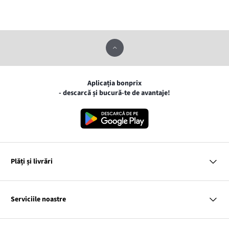
Aplicația bonprix
- descarcă și bucură-te de avantaje!
Plăți și livrări
MasterCard
VISA
Serviciile noastre
Gpay
Apple pay
Întrebări și răspunsuri