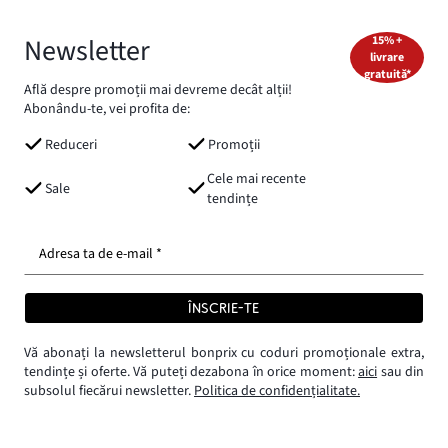
Newsletter
15% +
livrare
gratuită*
Află despre promoții mai devreme decât alții!
Abonându-te, vei profita de:
Reduceri
Promoții
Cele mai recente
Sale
tendințe
Adresa ta de e-mail *
ÎNSCRIE-TE
Vă abonați la newsletterul bonprix cu coduri promoționale extra,
tendințe și oferte. Vă puteți dezabona în orice moment:
aici
sau din
subsolul fiecărui newsletter.
Politica de confidențialitate.