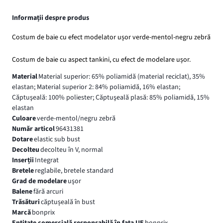
Informații despre produs
Costum de baie cu efect modelator ușor verde-mentol-negru zebră
Costum de baie cu aspect tankini, cu efect de modelare ușor.
Material
Material superior: 65% poliamidă (material reciclat), 35%
elastan; Material superior 2: 84% poliamidă, 16% elastan;
Căptuşeală: 100% poliester; Căptuşeală plasă: 85% poliamidă, 15%
elastan
Culoare
verde-mentol/negru zebră
Număr articol
96431381
Dotare
elastic sub bust
Decolteu
decolteu în V, normal
Inserții
Integrat
Bretele
reglabile, bretele standard
Grad de modelare
uşor
Balene
fără arcuri
Trăsături
căptușeală în bust
Marcă
bonprix