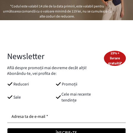
*Codul este valabil 14 zile de la data primirii, este valabil pentru
următoarea comandă cu o valoare minimă de
119 lei
, nu se cumulează cu
alte coduri de reducere.
Newsletter
15% +
livrare
gratuită*
Află despre promoții mai devreme decât alții!
Abonându-te, vei profita de:
Reduceri
Promoții
Cele mai recente
Sale
tendințe
Adresa ta de e-mail *
ÎNSCRIE-TE