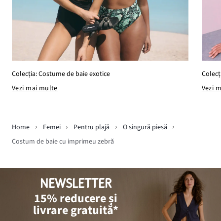
Colecț
Colecția: Costume de baie exotice
Vezi 
Vezi mai multe
Home
Femei
Pentru plajă
O singură piesă
Costum de baie cu imprimeu zebră
NEWSLETTER
15% reducere și
livrare gratuită*