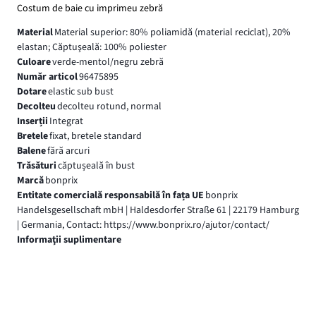
Costum de baie cu imprimeu zebră
Material
Material superior: 80% poliamidă (material reciclat), 20%
elastan; Căptuşeală: 100% poliester
Culoare
verde-mentol/negru zebră
Număr articol
96475895
Dotare
elastic sub bust
Decolteu
decolteu rotund, normal
Inserții
Integrat
Bretele
fixat, bretele standard
Balene
fără arcuri
Trăsături
căptușeală în bust
Marcă
bonprix
Entitate comercială responsabilă în fața UE
bonprix
Handelsgesellschaft mbH | Haldesdorfer Straße 61 | 22179 Hamburg
| Germania, Contact: https://www.bonprix.ro/ajutor/contact/
Informaţii suplimentare