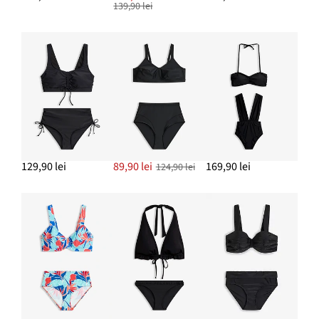
139,90 lei
Cercei cu șurub cu pandativ din paie
62,90 lei
ADAUGĂ ÎN COȘ
Brățară solidă
62,90 lei
ADAUGĂ ÎN COȘ
129,90 lei
89,90 lei
169,90 lei
124,90 lei