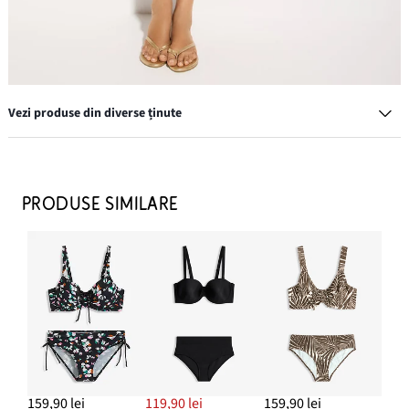
Vezi produse din diverse ținute
Brățară din mărgele, (set/10 buc.)
69,00 lei
PRODUSE SIMILARE
ADAUGĂ ÎN COȘ
Papuci cu baretă între degete, cu aspect metalic
84,90 lei
159,90 lei
119,90 lei
159,90 lei
ADAUGĂ ÎN COȘ