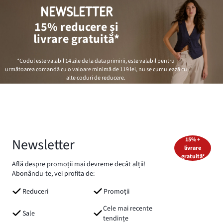
NEWSLETTER
15% reducere și
livrare gratuită*
*Codul este valabil 14 zile de la data primirii, este valabil pentru
următoarea comandă cu o valoare minimă de
119 lei
, nu se cumulează cu
alte coduri de reducere.
Newsletter
15% +
livrare
gratuită*
Află despre promoții mai devreme decât alții!
Abonându-te, vei profita de:
Reduceri
Promoții
Cele mai recente
Sale
tendințe