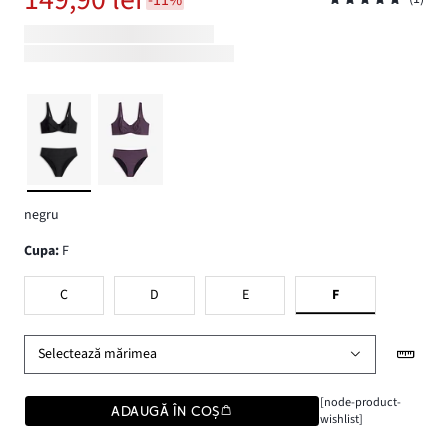
negru
Cupa
:
F
C
D
E
F
Selectează mărimea
[node-product-
ADAUGĂ ÎN COȘ
wishlist]