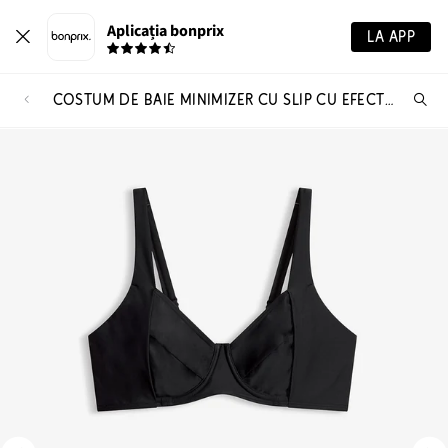
Aplicația bonprix
LA APP
COSTUM DE BAIE MINIMIZER CU SLIP CU EFECT MODELATOR UȘOR, CU TALIE ÎNALTĂ (SET/2PIESE)
Ca
pr