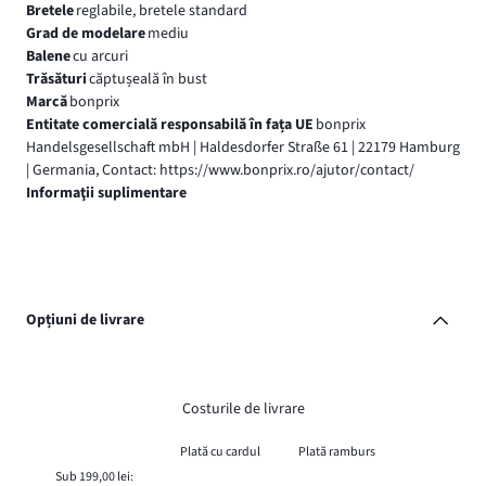
Bretele
reglabile, bretele standard
Grad de modelare
mediu
Balene
cu arcuri
Trăsături
căptușeală în bust
Marcă
bonprix
Entitate comercială responsabilă în fața UE
bonprix
Handelsgesellschaft mbH | Haldesdorfer Straße 61 | 22179 Hamburg
| Germania, Contact: https://www.bonprix.ro/ajutor/contact/
Informaţii suplimentare
Opțiuni de livrare
Costurile de livrare
Plată cu cardul
Plată ramburs
Sub 199,00 lei: