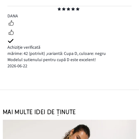
Evaluare
5
DANA
Achiziție verificată
mărime: 42
(potrivit)
,
variantă: Cupa D,
culoare: negru
Modelul sutienului pentru cupă D este excelent!
2026-06-22
MAI MULTE IDEI DE ȚINUTE