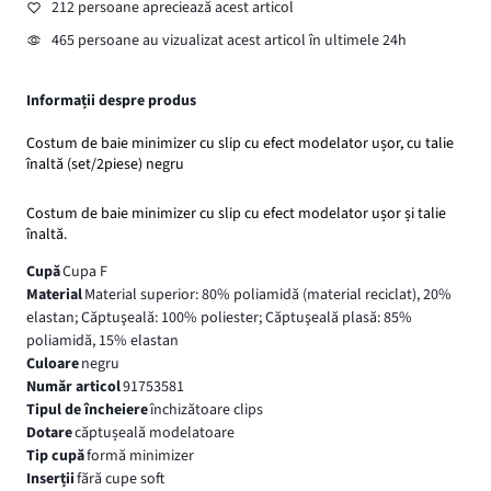
212 persoane apreciează acest articol
465 persoane au vizualizat acest articol în ultimele 24h
Informații despre produs
Costum de baie minimizer cu slip cu efect modelator ușor, cu talie
înaltă (set/2piese) negru
Costum de baie minimizer cu slip cu efect modelator ușor și talie
înaltă.
Cupă
Cupa F
Material
Material superior: 80% poliamidă (material reciclat), 20%
elastan; Căptuşeală: 100% poliester; Căptuşeală plasă: 85%
poliamidă, 15% elastan
Culoare
negru
Număr articol
91753581
Tipul de încheiere
închizătoare clips
Dotare
căptușeală modelatoare
Tip cupă
formă minimizer
Inserții
fără cupe soft