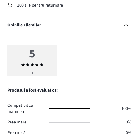
100 zile pentru returnare
Opiniile clienților
5
Evaluarea
medie
1
5
Produsul a fost evaluat ca:
Compatibil cu
100%
mărimea
Prea mare
0%
Prea mică
0%