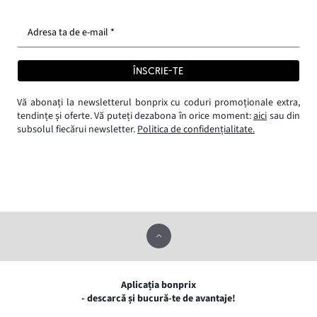
Adresa ta de e-mail *
ÎNSCRIE-TE
Vă abonați la newsletterul bonprix cu coduri promoționale extra,
tendințe și oferte. Vă puteți dezabona în orice moment:
aici
sau din
subsolul fiecărui newsletter.
Politica de confidențialitate.
Aplicația bonprix
- descarcă și bucură-te de avantaje!