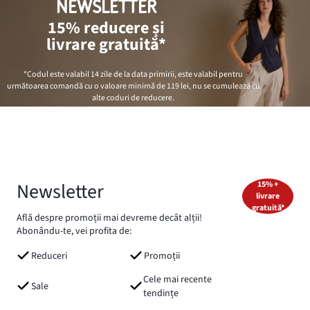
NEWSLETTER
15% reducere și
livrare gratuită*
*Codul este valabil 14 zile de la data primirii, este valabil pentru
următoarea comandă cu o valoare minimă de
119 lei
, nu se cumulează cu
alte coduri de reducere.
Newsletter
15% +
livrare
gratuită*
Află despre promoții mai devreme decât alții!
Abonându-te, vei profita de:
Reduceri
Promoții
Cele mai recente
Sale
tendințe