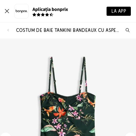
Aplicația bonprix
LA APP
COSTUM DE BAIE TANKINI BANDEAUX CU ASPECT PETRECUT (SET/2PIESE)
Ca
pr