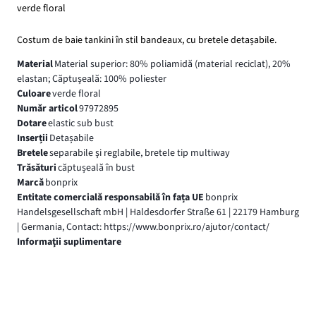
verde floral
Costum de baie tankini în stil bandeaux, cu bretele detașabile.
Material
Material superior: 80% poliamidă (material reciclat), 20%
elastan; Căptuşeală: 100% poliester
Culoare
verde floral
Număr articol
97972895
Dotare
elastic sub bust
Inserții
Detașabile
Bretele
separabile şi reglabile, bretele tip multiway
Trăsături
căptușeală în bust
Marcă
bonprix
Entitate comercială responsabilă în fața UE
bonprix
Handelsgesellschaft mbH | Haldesdorfer Straße 61 | 22179 Hamburg
| Germania, Contact: https://www.bonprix.ro/ajutor/contact/
Informaţii suplimentare