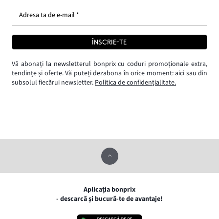
Adresa ta de e-mail *
ÎNSCRIE-TE
Vă abonați la newsletterul bonprix cu coduri promoționale extra,
tendințe și oferte. Vă puteți dezabona în orice moment:
aici
sau din
subsolul fiecărui newsletter.
Politica de confidențialitate.
Aplicația bonprix
- descarcă și bucură-te de avantaje!