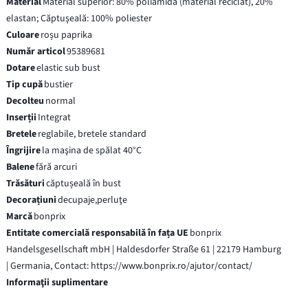
Material
Material superior: 80% poliamidă (material reciclat), 20%
elastan; Căptuşeală: 100% poliester
Culoare
roșu paprika
Număr articol
95389681
Dotare
elastic sub bust
Tip cupă
bustier
Decolteu
normal
Inserții
Integrat
Bretele
reglabile, bretele standard
Îngrijire
la maşina de spălat 40°C
Balene
fără arcuri
Trăsături
căptușeală în bust
Decorațiuni
decupaje,perluţe
Marcă
bonprix
Entitate comercială responsabilă în fața UE
bonprix
Handelsgesellschaft mbH | Haldesdorfer Straße 61 | 22179 Hamburg
| Germania, Contact: https://www.bonprix.ro/ajutor/contact/
Informaţii suplimentare