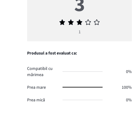
3
Evaluarea
medie
1
3
Produsul a fost evaluat ca:
Compatibil cu
0%
mărimea
Prea mare
100%
Prea mică
0%