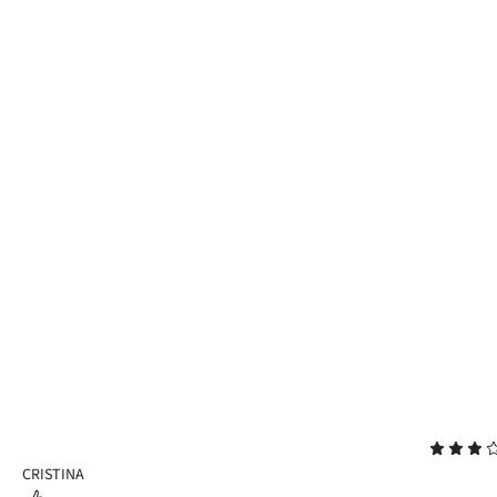
Evaluare
3
CRISTINA