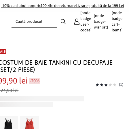
-10% cu clubul bonprix
100 zile de returnare
Livrare gratuită de la 199 Lei
[node-
[node-
[node-
badge-
badge-
Caută produsul
badge-
user-
cart-
wishlist]
codes]
items]
SALE
COSTUM DE BAIE TANKINI CU DECUPAJE
(SET/2 PIESE)
99,90 lei
-20%
(1)
124,90 lei