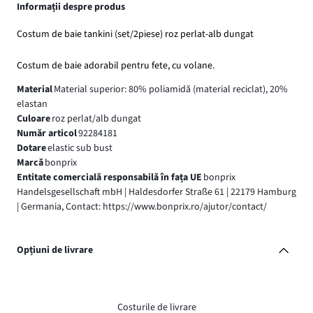
Informații despre produs
Costum de baie tankini (set/2piese) roz perlat-alb dungat
Costum de baie adorabil pentru fete, cu volane.
Material
Material superior: 80% poliamidă (material reciclat), 20%
elastan
Culoare
roz perlat/alb dungat
Număr articol
92284181
Dotare
elastic sub bust
Marcă
bonprix
Entitate comercială responsabilă în fața UE
bonprix
Handelsgesellschaft mbH | Haldesdorfer Straße 61 | 22179 Hamburg
| Germania, Contact: https://www.bonprix.ro/ajutor/contact/
Opțiuni de livrare
Costurile de livrare