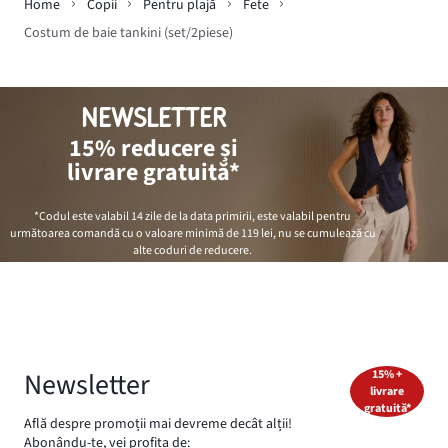
Home
Copii
Pentru plajă
Fete
Costum de baie tankini (set/2piese)
NEWSLETTER
15% reducere și
livrare gratuită*
*Codul este valabil 14 zile de la data primirii, este valabil pentru
următoarea comandă cu o valoare minimă de
119 lei
, nu se cumulează cu
alte coduri de reducere.
Newsletter
15% +
livrare
gratuită*
Află despre promoții mai devreme decât alții!
Abonându-te, vei profita de: