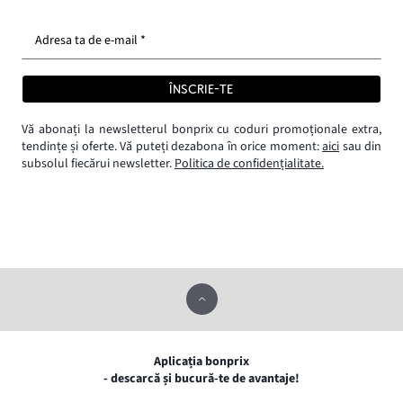
Adresa ta de e-mail *
ÎNSCRIE-TE
Vă abonați la newsletterul bonprix cu coduri promoționale extra,
tendințe și oferte. Vă puteți dezabona în orice moment:
aici
sau din
subsolul fiecărui newsletter.
Politica de confidențialitate.
Aplicația bonprix
- descarcă și bucură-te de avantaje!