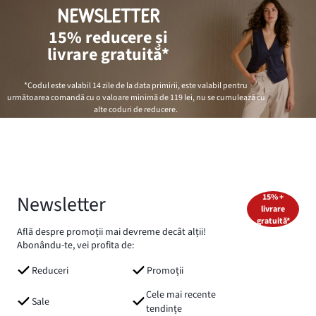
NEWSLETTER
15% reducere și
livrare gratuită*
*Codul este valabil 14 zile de la data primirii, este valabil pentru
următoarea comandă cu o valoare minimă de
119 lei
, nu se cumulează cu
alte coduri de reducere.
Newsletter
15% +
livrare
gratuită*
Află despre promoții mai devreme decât alții!
Abonându-te, vei profita de:
Reduceri
Promoții
Cele mai recente
Sale
tendințe