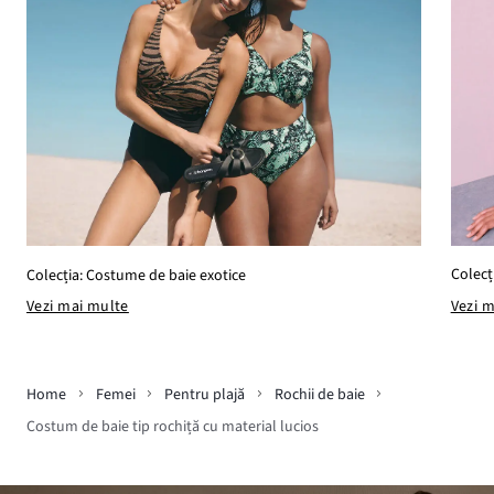
Colecț
Colecția: Costume de baie exotice
Vezi 
Vezi mai multe
Home
Femei
Pentru plajă
Rochii de baie
Costum de baie tip rochiță cu material lucios