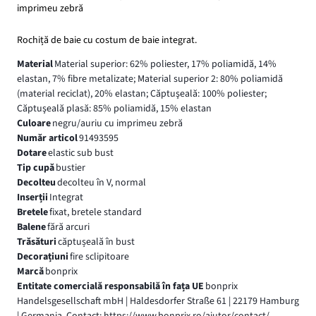
imprimeu zebră
Rochiță de baie cu costum de baie integrat.
Material
Material superior: 62% poliester, 17% poliamidă, 14%
elastan, 7% fibre metalizate; Material superior 2: 80% poliamidă
(material reciclat), 20% elastan; Căptuşeală: 100% poliester;
Căptuşeală plasă: 85% poliamidă, 15% elastan
Culoare
negru/auriu cu imprimeu zebră
Număr articol
91493595
Dotare
elastic sub bust
Tip cupă
bustier
Decolteu
decolteu în V, normal
Inserții
Integrat
Bretele
fixat, bretele standard
Balene
fără arcuri
Trăsături
căptușeală în bust
Decorațiuni
fire sclipitoare
Marcă
bonprix
Entitate comercială responsabilă în fața UE
bonprix
Handelsgesellschaft mbH | Haldesdorfer Straße 61 | 22179 Hamburg
| Germania, Contact: https://www.bonprix.ro/ajutor/contact/