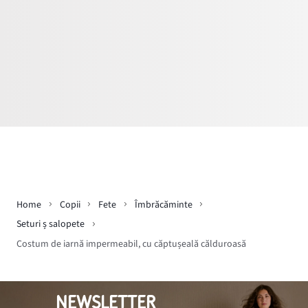
Home
Copii
Fete
Îmbrăcăminte
Seturi ș salopete
Costum de iarnă impermeabil, cu căptușeală călduroasă
NEWSLETTER