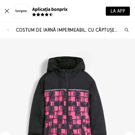
Aplicația bonprix
LA APP
COSTUM DE IARNĂ IMPERMEABIL, CU CĂPTUȘEALĂ CĂLDUROASĂ
Ca
pr