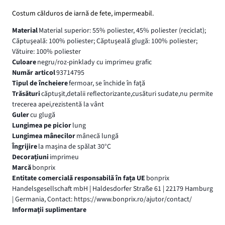
Costum călduros de iarnă de fete, impermeabil.
Material
Material superior: 55% poliester, 45% poliester (reciclat);
Căptuşeală: 100% poliester; Căptuşeală glugă: 100% poliester;
Vătuire: 100% poliester
Culoare
negru/roz-pinklady cu imprimeu grafic
Număr articol
93714795
Tipul de încheiere
fermoar, se închide în faţă
Trăsături
căptuşit,detalii reflectorizante,cusături sudate,nu permite
trecerea apei,rezistentă la vânt
Guler
cu glugă
Lungimea pe picior
lung
Lungimea mânecilor
mânecă lungă
Îngrijire
la maşina de spălat 30°C
Decorațiuni
imprimeu
Marcă
bonprix
Entitate comercială responsabilă în fața UE
bonprix
Handelsgesellschaft mbH | Haldesdorfer Straße 61 | 22179 Hamburg
| Germania, Contact: https://www.bonprix.ro/ajutor/contact/
Informaţii suplimentare