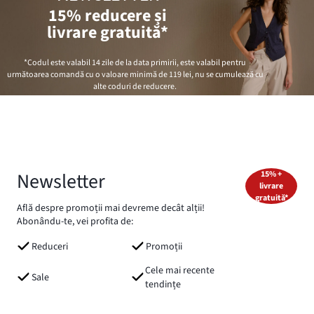
15% reducere și
livrare gratuită*
*Codul este valabil 14 zile de la data primirii, este valabil pentru
următoarea comandă cu o valoare minimă de
119 lei
, nu se cumulează cu
alte coduri de reducere.
Newsletter
15% +
livrare
gratuită*
Află despre promoții mai devreme decât alții!
Abonându-te, vei profita de:
Reduceri
Promoții
Cele mai recente
Sale
tendințe