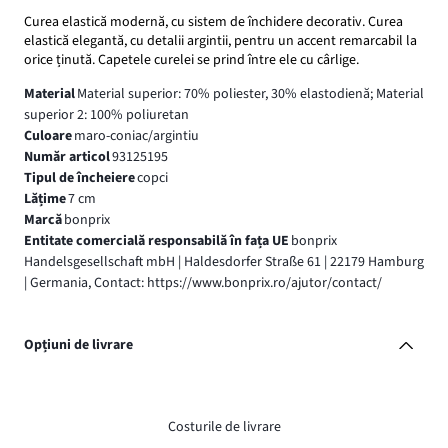
Curea elastică modernă, cu sistem de închidere decorativ. Curea
elastică elegantă, cu detalii argintii, pentru un accent remarcabil la
orice ținută. Capetele curelei se prind între ele cu cârlige.
Material
Material superior: 70% poliester, 30% elastodienă; Material
superior 2: 100% poliuretan
Culoare
maro-coniac/argintiu
Număr articol
93125195
Tipul de încheiere
copci
Lățime
7 cm
Marcă
bonprix
Entitate comercială responsabilă în fața UE
bonprix
Handelsgesellschaft mbH | Haldesdorfer Straße 61 | 22179 Hamburg
| Germania, Contact: https://www.bonprix.ro/ajutor/contact/
Opțiuni de livrare
Costurile de livrare