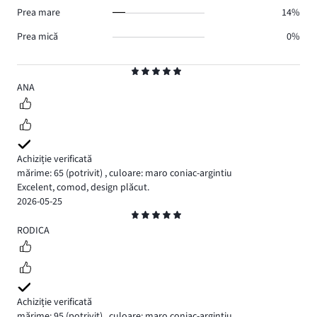
Prea mare
14%
Prea mică
0%
Evaluare
5
ANA
Achiziție verificată
mărime: 65
(potrivit)
,
culoare: maro coniac-argintiu
Excelent, comod, design plăcut.
2026-05-25
Evaluare
5
RODICA
Achiziție verificată
mărime: 95
(potrivit)
,
culoare: maro coniac-argintiu