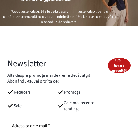
*Codul este valabil 14 zile de la data primirii, este valabil pentru
următoarea comandă cu o valoare minimă de
119 lei
, nu se cumulează cu
alte coduri de reducere.
Newsletter
15% +
livrare
gratuită*
Află despre promoții mai devreme decât alții!
Abonându-te, vei profita de:
Reduceri
Promoții
Cele mai recente
Sale
tendințe
Adresa ta de e-mail *