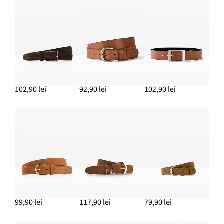
Pantofi slingpumps decupați
79,90 lei
ADAUGĂ ÎN COȘ
Curea piele întoarsă cu cataramă strălucitoare
102,90 lei
102,90 lei
92,90 lei
102,90 lei
ADAUGĂ ÎN COȘ
Pantaloni 7/8 business
159,90 lei
ADAUGĂ ÎN COȘ
99,90 lei
117,90 lei
79,90 lei