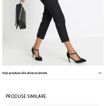
Vezi produse din diverse ținute
Cercei creolen
69,90 lei
PRODUSE SIMILARE
ADAUGĂ ÎN COȘ