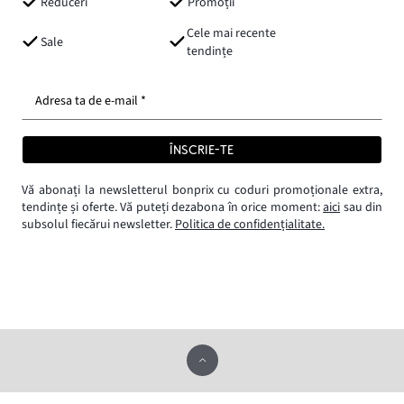
Reduceri
Promoții
Cele mai recente
Sale
tendințe
Adresa ta de e-mail *
ÎNSCRIE-TE
Vă abonați la newsletterul bonprix cu coduri promoționale extra,
tendințe și oferte. Vă puteți dezabona în orice moment:
aici
sau din
subsolul fiecărui newsletter.
Politica de confidențialitate.