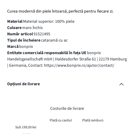
Curea modernă din piele întoarsă, perfectă pentru fiecare zi.
Material
Material superior: 100% piele
Culoare
maro închis
Număr articol
91521495
Tipul de încheiere
cataramă cu ac
Marcă
bonprix
Entitate comercială responsabilă în fața UE
bonprix
Handelsgesellschaft mbH | Haldesdorfer Straße 61 | 22179 Hamburg
| Germania, Contact: https://www.bonprix.ro/ajutor/contact/
Opțiuni de livrare
Costurile de livrare
Plată cu cardul
Plată ramburs
Sub 199,00 lei: