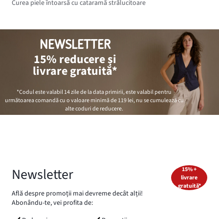
Curea piele întoarsă cu cataramă strălucitoare
NEWSLETTER
15% reducere și
livrare gratuită*
*Codul este valabil 14 zile de la data primirii, este valabil pentru
următoarea comandă cu o valoare minimă de
119 lei
, nu se cumulează cu
alte coduri de reducere.
Newsletter
15% +
livrare
gratuită*
Află despre promoții mai devreme decât alții!
Abonându-te, vei profita de: