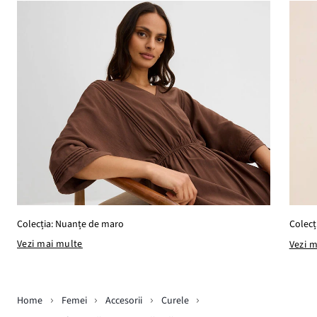
Colecția: Nuanțe de maro
Colecț
Vezi mai multe
Vezi 
Home
Femei
Accesorii
Curele