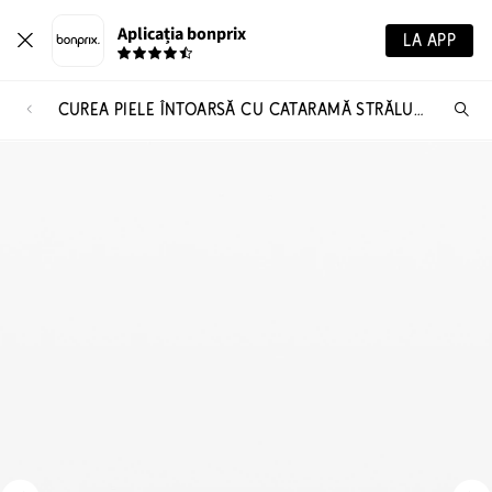
Aplicația bonprix
LA APP
CUREA PIELE ÎNTOARSĂ CU CATARAMĂ STRĂLUCITOARE
Ca
pr