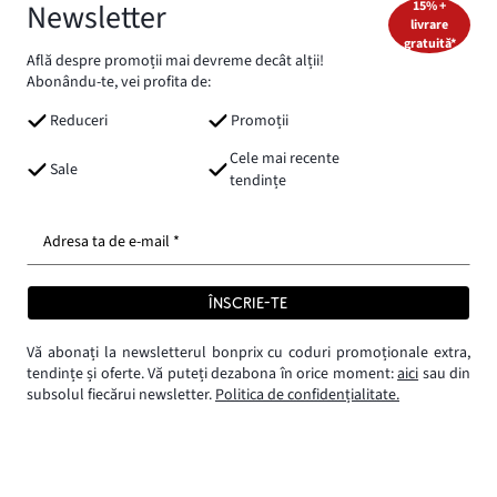
Newsletter
15% +
livrare
gratuită*
Află despre promoții mai devreme decât alții!
Abonându-te, vei profita de:
Reduceri
Promoții
Cele mai recente
Sale
tendințe
Adresa ta de e-mail *
ÎNSCRIE-TE
Vă abonați la newsletterul bonprix cu coduri promoționale extra,
tendințe și oferte. Vă puteți dezabona în orice moment:
aici
sau din
subsolul fiecărui newsletter.
Politica de confidențialitate.