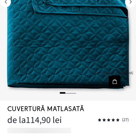
[node-product-wishlist]
CUVERTURĂ MATLASATĂ
de la
114,90 lei
(27)