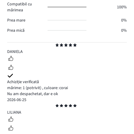
Compatibil cu
1.
100%
mărimea
Prea mare
0%
Prea mică
0%
Evaluare
5
DANIELA
Achiziție verificată
mărime: 1
(potrivit)
,
culoare: corai
Nu am despachetat, dar e ok
2026-06-25
Evaluare
5
LILIANA