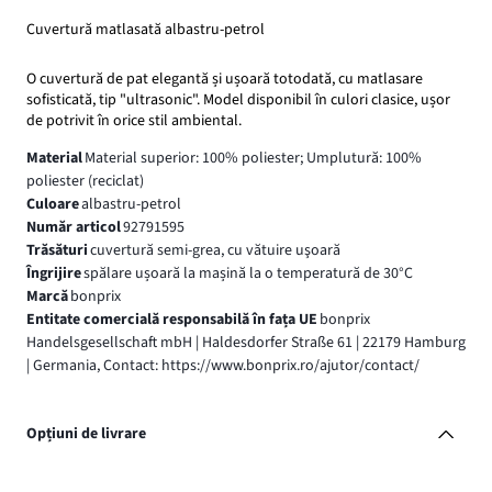
Cuvertură matlasată albastru-petrol
O cuvertură de pat elegantă și ușoară totodată, cu matlasare
sofisticată, tip "ultrasonic". Model disponibil în culori clasice, ușor
de potrivit în orice stil ambiental.
Material
Material superior: 100% poliester; Umplutură: 100%
poliester (reciclat)
Culoare
albastru-petrol
Număr articol
92791595
Trăsături
cuvertură semi-grea, cu vătuire uşoară
Îngrijire
spălare ușoară la mașină la o temperatură de 30°C
Marcă
bonprix
Entitate comercială responsabilă în fața UE
bonprix
Handelsgesellschaft mbH | Haldesdorfer Straße 61 | 22179 Hamburg
| Germania, Contact: https://www.bonprix.ro/ajutor/contact/
Opțiuni de livrare