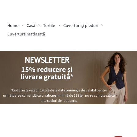
Home
Casă
Textile
Cuverturi şi pleduri
Cuvertură matlasată
NEWSLETTER
15% reducere și
livrare gratuită*
*Codul este valabil 14 zile de la data primirii, este valabil pentru
următoarea comandă cu o valoare minimă de
119 lei
, nu se cumulează cu
alte coduri de reducere.