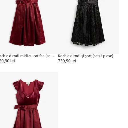
Rochie dirndl midi cu catifea (set/2 piese)
Rochie dirndl și șorț (set/2 piese)
89,90 lei
739,90 lei