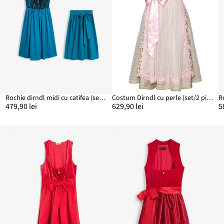
Rochie dirndl midi cu catifea (set/2 piese)
Costum Dirndl cu perle (set/2 piese)
479,90 lei
629,90 lei
5