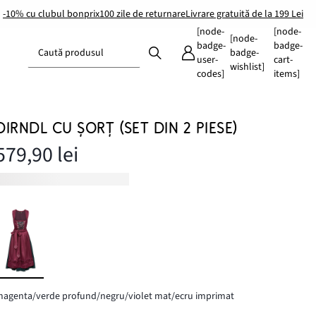
-10% cu clubul bonprix
100 zile de returnare
Livrare gratuită de la 199 Lei
[node-
[node-
[node-
badge-
badge-
Caută produsul
badge-
user-
cart-
wishlist]
codes]
items]
DIRNDL CU ȘORȚ (SET DIN 2 PIESE)
579,90 lei
agenta/verde profund/negru/violet mat/ecru imprimat