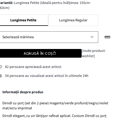
variantă
:
Lungimea Petite (Ideală pentru înălțimea: 155cm-
163cm)
Lungimea Petite
Lungimea Regular
Selectează mărimea
[node-product-
ADAUGĂ ÎN COȘ
wishlist]
82 persoane apreciează acest articol
54 persoane au vizualizat acest articol în ultimele 24h
Informații despre produs
Dirndl cu șorț (set din 2 piese) magenta/verde profund/negru/violet
mat/ecru imprimat
Dirndl elegant, cu un lănțișor rafinat aplicat. Costum Dirndl cu şorţ