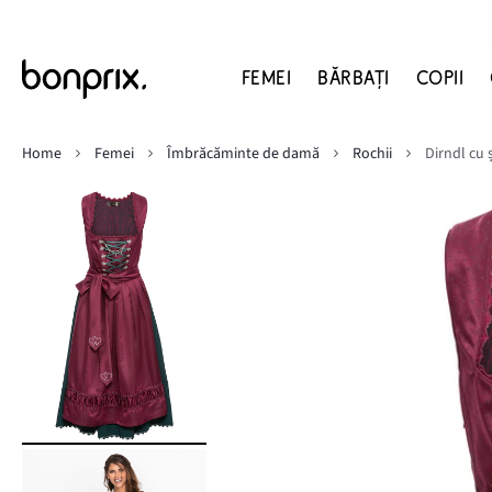
FEMEI
BĂRBAŢI
COPII
Home
Femei
Îmbrăcăminte de damă
Rochii
Dirndl cu ș