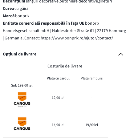
Decorațiuni
lanţuri decorative,butoniere decorative,şireturi
Curea
cu găici
Marcă
bonprix
Entitate comercială responsabilă în fața UE
bonprix
Handelsgesellschaft mbH | Haldesdorfer Straße 61 | 22179 Hamburg
| Germania, Contact: https://www.bonprix.ro/ajutor/contact/
Opțiuni de livrare
Costurile de livrare
Plată cu cardul
Plată ramburs
Sub 199,00 lei:
12,90 lei
-
14,90 lei
19,90 lei