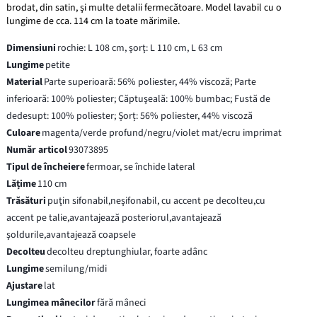
brodat, din satin, şi multe detalii fermecătoare. Model lavabil cu o
lungime de cca. 114 cm la toate mărimile.
Dimensiuni
rochie: L 108 cm, şorţ: L 110 cm, L 63 cm
Lungime
petite
Material
Parte superioară: 56% poliester, 44% viscoză; Parte
inferioară: 100% poliester; Căptuşeală: 100% bumbac; Fustă de
dedesupt: 100% poliester; Șorț: 56% poliester, 44% viscoză
Culoare
magenta/verde profund/negru/violet mat/ecru imprimat
Număr articol
93073895
Tipul de încheiere
fermoar, se închide lateral
Lățime
110 cm
Trăsături
puţin sifonabil,neşifonabil, cu accent pe decolteu,cu
accent pe talie,avantajează posteriorul,avantajează
şoldurile,avantajează coapsele
Decolteu
decolteu dreptunghiular, foarte adânc
Lungime
semilung/midi
Ajustare
lat
Lungimea mânecilor
fără mâneci