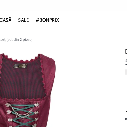
CASĂ
SALE
#BONPRIX
orț (set din 2 piese)
m