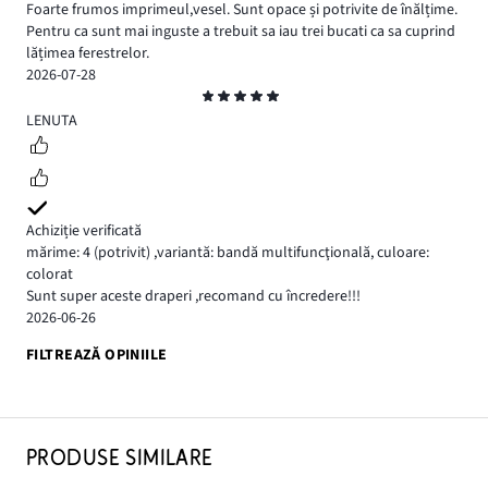
Foarte frumos imprimeul,vesel. Sunt opace și potrivite de înălțime.
Pentru ca sunt mai inguste a trebuit sa iau trei bucati ca sa cuprind
lățimea ferestrelor.
2026-07-28
Evaluare
5
LENUTA
Achiziție verificată
mărime: 4
(potrivit)
,
variantă: bandă multifuncţională,
culoare:
colorat
Sunt super aceste draperi ,recomand cu încredere!!!
2026-06-26
FILTREAZĂ OPINIILE
PRODUSE SIMILARE