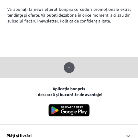
Vă abonați la newsletterul bonprix cu coduri promoționale extra,
tendințe și oferte. Vă puteți dezabona în orice moment:
aici
sau din
subsolul fiecărui newsletter.
Politica de confidențialitate.
Aplicația bonprix
- descarcă și bucură-te de avantaje!
Plăți și livrări