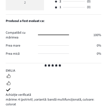
de
medie
numărul
2
(0)
3,
2
Evaluare
voturi
5
de
numărul
1
(0)
2,
Evaluare
2.
voturi
de
numărul
1,
0.
voturi
de
numărul
Produsul a fost evaluat ca:
0.
voturi
de
0.
voturi
Compatibil cu
0.
100%
mărimea
Prea mare
0%
Prea mică
0%
Evaluare
5
EMILIA
Achiziție verificată
mărime: 4
(potrivit)
,
variantă: bandă multifuncţională,
culoare:
colorat