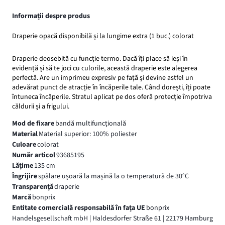
Informații despre produs
Draperie opacă disponibilă și la lungime extra (1 buc.) colorat
Draperie deosebită cu funcție termo. Dacă îți place să ieși în
evidență și să te joci cu culorile, această draperie este alegerea
perfectă. Are un imprimeu expresiv pe față și devine astfel un
adevărat punct de atracție în încăperile tale. Când dorești, îți poate
întuneca încăperile. Stratul aplicat pe dos oferă protecție împotriva
căldurii și a frigului.
Mod de fixare
bandă multifuncţională
Material
Material superior: 100% poliester
Culoare
colorat
Număr articol
93685195
Lățime
135 cm
Îngrijire
spălare ușoară la mașină la o temperatură de 30°C
Transparență
draperie
Marcă
bonprix
Entitate comercială responsabilă în fața UE
bonprix
Handelsgesellschaft mbH | Haldesdorfer Straße 61 | 22179 Hamburg