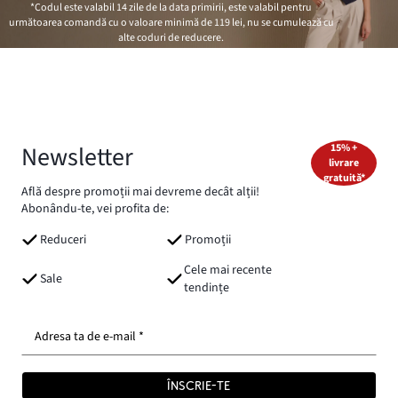
*Codul este valabil 14 zile de la data primirii, este valabil pentru
următoarea comandă cu o valoare minimă de
119 lei
, nu se cumulează cu
alte coduri de reducere.
Newsletter
15% +
livrare
gratuită*
Află despre promoții mai devreme decât alții!
Abonându-te, vei profita de:
Reduceri
Promoții
Cele mai recente
Sale
tendințe
Adresa ta de e-mail *
ÎNSCRIE-TE