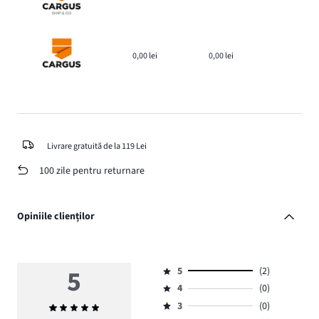
0,00 lei
0,00 lei
Livrare gratuită de la 119 Lei
100 zile pentru returnare
Opiniile clienților
5
5
(2)
Evaluare
4
(0)
5,
Evaluare
numărul
3
(0)
Evaluarea
4,
Evaluare