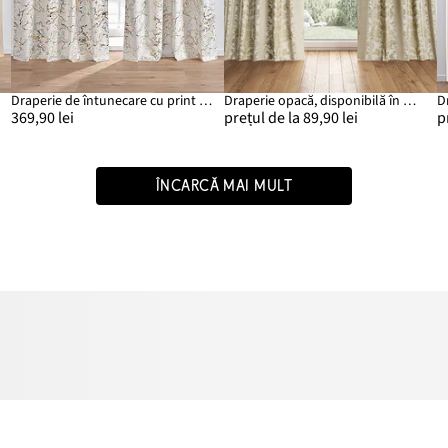
Draperie de întunecare cu print lucios și suprafață catifelată, disponibilă și la lungime extra (set/1 buc.)
Draperie opacă, disponibilă în multe mărimi (1 buc.)
369,90 lei
prețul de la 89,90 lei
p
ÎNCARCĂ MAI MULT