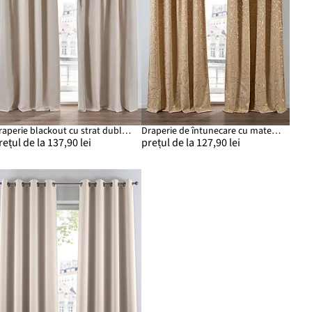
Draperie blackout cu strat dublu, cu față texturată, disponibil și la lungime extra (1 buc.)
Draperie de întunecare cu material lucios, disponibilă și în dimensiune extralungă (1 buc.)
rețul de la 137,90 lei
prețul de la 127,90 lei