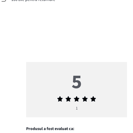
5
Evaluarea
medie
1
5
Produsul a fost evaluat ca: