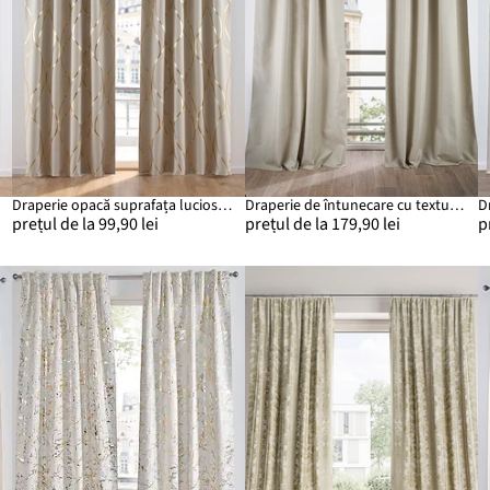
Draperie opacă suprafața lucios (1 buc.)
Draperie de întunecare cu textură pronunțată, disponibilă și în variantă cu lungime extra (1 buc.)
prețul de la 99,90 lei
prețul de la 179,90 lei
p