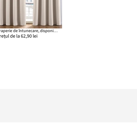
Draperie de întunecare, disponibilă în multe dimensiuni (1 buc.)
rețul de la 62,90 lei