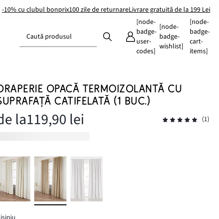
-10% cu clubul bonprix
100 zile de returnare
Livrare gratuită de la 199 Lei
[node-
[node-
[node-
badge-
badge-
Caută produsul
badge-
user-
cart-
wishlist]
codes]
items]
DRAPERIE OPACĂ TERMOIZOLANTĂ CU
SUPRAFAȚĂ CATIFELATĂ (1 BUC.)
de la
119,90 lei
(1)
isipiu