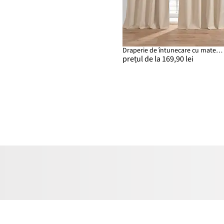
Draperie de întunecare cu material texturat și dos în aceeași nuanță (set/1 buc.)
prețul de la 169,90 lei