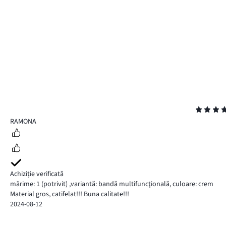
Evaluare
5
RAMONA
Achiziție verificată
mărime: 1
(potrivit)
,
variantă: bandă multifuncţională,
culoare: crem
Material gros, catifelat!!! Buna calitate!!!
2024-08-12