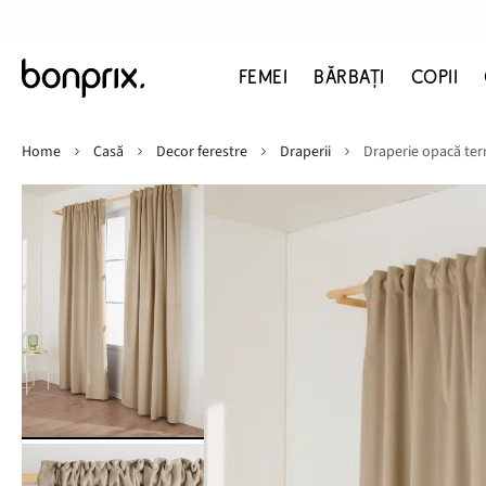
FEMEI
BĂRBAŢI
COPII
Home
Casă
Decor ferestre
Draperii
Draperie opacă term