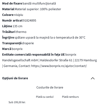
Mod de fixare
bandă multifuncţională
Material
Material superior: 100% poliester
Culoare
nisipiu
Număr articol
91824895
Lățime
135 cm
Trăsături
thermo
Îngrijire
spălare ușoară la mașină la o temperatură de 30°C
Transparență
draperie
Marcă
bonprix
Entitate comercială responsabilă în fața UE
bonprix
Handelsgesellschaft mbH | Haldesdorfer Straße 61 | 22179 Hamburg
| Germania, Contact: https://www.bonprix.ro/ajutor/contact/
Opțiuni de livrare
Costurile de livrare
Plată cu cardul
Plată ramburs
Sub 199,00 lei: