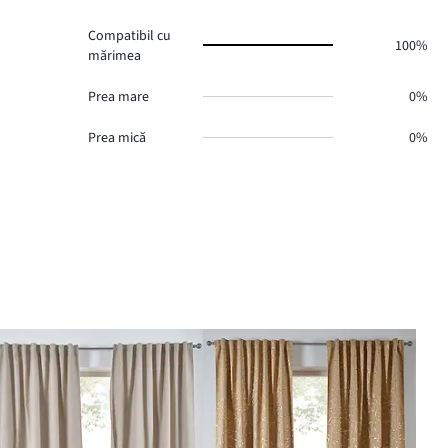
Compatibil cu
100%
mărimea
Prea mare
0%
Prea mică
0%