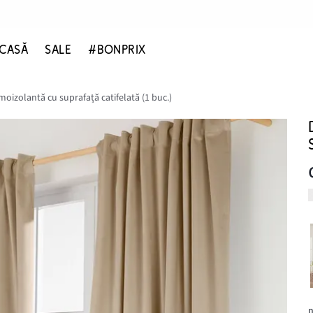
CASĂ
SALE
#BONPRIX
oizolantă cu suprafață catifelată (1 buc.)
n