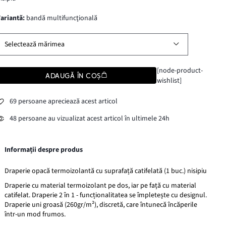
variantă
:
bandă multifuncţională
Selectează mărimea
[node-product-
ADAUGĂ ÎN COȘ
wishlist]
69 persoane apreciează acest articol
48 persoane au vizualizat acest articol în ultimele 24h
Informații despre produs
Draperie opacă termoizolantă cu suprafață catifelată (1 buc.) nisipiu
Draperie cu material termoizolant pe dos, iar pe față cu material
catifelat. Draperie 2 în 1 - funcționalitatea se împletește cu designul.
Draperie uni groasă (260gr/m²), discretă, care întunecă încăperile
într-un mod frumos.