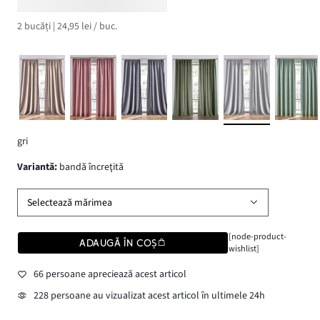
2 bucăți | 24,95 lei / buc.
gri
variantă
:
bandă încreţită
Selectează mărimea
[node-product-
ADAUGĂ ÎN COȘ
wishlist]
66 persoane apreciează acest articol
228 persoane au vizualizat acest articol în ultimele 24h