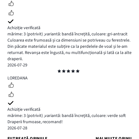
Achiziție verificată
mărime: 3
(potrivit)
,
variantă: bandă încreţită,
culoare: gri-antracit
Culoarea este frumoasă și ca dimensiuni se potriveau cu ferestrele.
Din păcate materialul este subțire ca la perdelele de voal și le-am
returnat. Revanșa este îngustă, nu multifuncțională și lată ca la alte
draperii.
2026-07-29
Evaluare
5
LOREDANA
Achiziție verificată
mărime: 3
(potrivit)
,
variantă: bandă încreţită,
culoare: verde soft
Draperii frumoase, recomand!
2026-07-28
FILTREAZĂ OPINIILE
MAI MULTE OPINII