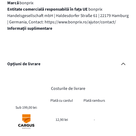
Marcă
bonprix
Entitate comercială responsabilă în fața UE
bonprix
Handelsgesellschaft mbH | Haldesdorfer Straße 61 | 22179 Hamburg
| Germania, Contact: https://www.bonprix.ro/ajutor/contact/
Informaţii suplimentare
Opțiuni de livrare
Costurile de livrare
Plată cu cardul
Plată ramburs
Sub 199,00 lei:
12,90 lei
-