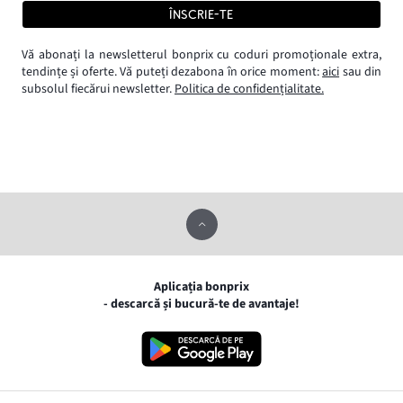
ÎNSCRIE-TE
Vă abonați la newsletterul bonprix cu coduri promoționale extra,
tendințe și oferte. Vă puteți dezabona în orice moment:
aici
sau din
subsolul fiecărui newsletter.
Politica de confidențialitate.
Aplicația bonprix
- descarcă și bucură-te de avantaje!