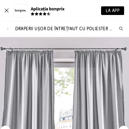
Aplicația bonprix
LA APP
DRAPERII UȘOR DE ÎNTREȚINUT CU POLIESTER RECICLAT (SET/2 BUC.)
Ca
pr