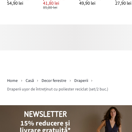
54,90 lei
41,80 lei
49,90 lei
27,90 lei
85,80 lei
Home
Casă
Decor ferestre
Draperii
Draperii ușor de întreținut cu poliester reciclat (set/2 buc.)
NEWSLETTER
15% reducere și
livrare gratuită*