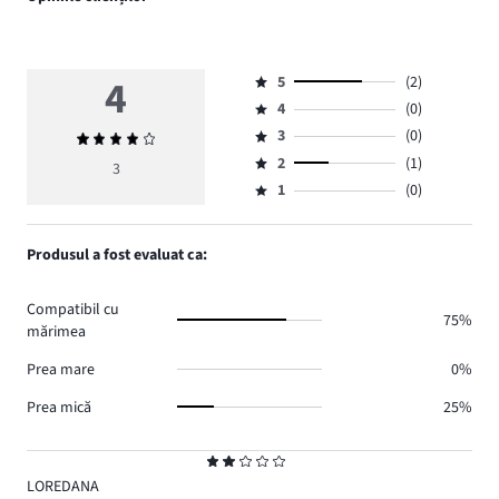
4
5
(2)
Evaluare
4
(0)
5,
Evaluare
numărul
3
(0)
Evaluarea
4,
Evaluare
de
medie
numărul
2
(1)
3,
3
Evaluare
voturi
4
de
numărul
1
(0)
2,
Evaluare
2.
voturi
de
numărul
1,
0.
voturi
de
numărul
Produsul a fost evaluat ca:
0.
voturi
de
1.
voturi
Compatibil cu
0.
75%
mărimea
Prea mare
0%
Prea mică
25%
Evaluare
2
LOREDANA