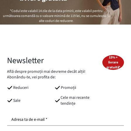
*Codul este valabil 14 zile de la data primirii, este valabil pentru
următoarea comandă cu o valoare minimă de
119 lei
, nu se cumulează cu
alte coduri de reducere.
Newsletter
15% +
livrare
gratuită*
Află despre promoții mai devreme decât alții!
Abonându-te, vei profita de:
Reduceri
Promoții
Cele mai recente
Sale
tendințe
Adresa ta de e-mail *