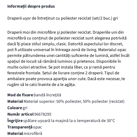
Informații despre produs
Draperii ușor de întreținut cu poliester reciclat (set/2 buc.) gri
Draperii moi din microfibre și poliester reciclat. Draperiile uni din
microfibră cu conținut de poliester reciclat sunt alegerea potrivită
dacă îți place stilul simplu, clasic. Datorită aspectului lor discret,
pot fi utilizate universal în întreaga zonă de living. Materialul opac
permite pătrunderea unei cantități suficiente de lumină, astfel încât
spațiul de locuit să rămână luminos și prietenos. Disponibile în
multe culori atractive. Se pot instala liber, ca și ramă pentru
ferestrele frontale. Setul de livrare conține 2 draperii. Tipul de
ambalare poate provoca apariția unor cute. Dacă este necesar, te
rugăm să le calci înainte de a le agăța.
Mod de fixare
bandă încreţită
Material
Material superior: 50% poliester, 50% poliester (reciclat)
Culoare
gri
Număr articol
96678295
Îngrijire
spălare ușoară la mașină la o temperatură de 30°C
Transparență
opac
Material
microfibră