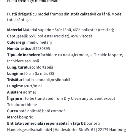
Fustă creion gri mediu melanj
Fustă drăguță cu model frumos din stofă calitativă cu lână. Model
total căptușit.
Material
Material superior: 54% lână, 46% poliester (reciclat);
Căptuşeală: 55% poliester (reciclat), 45% viscoză
Culoare
gri mediu melanj
Număr articol
92230395
Tipul de încheiere
închidere cu nastu,fermoar, se închide la spate,
Închidere ascunsă
Lung. turului
confortabilă
Lungime
50 cm (la măr. 38)
Trăsături
puţin sifonabil,neşifonabil
Lungime
scurt/mini
Ajustare
normal
Îngrijire
...to be translated from Dry Clean any solvent except
Trichloroethlene
Curea
bată aplicată,bată comodă
Marcă
bonprix
Entitate comercială responsabilă în fața UE
bonprix
Handelsgesellschaft mbH | Haldesdorfer Straße 61 | 22179 Hamburg