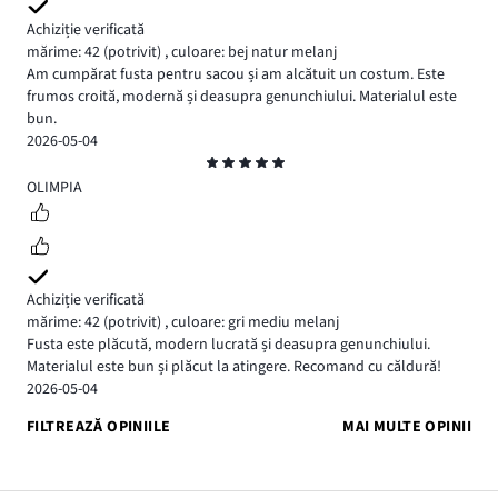
Achiziție verificată
mărime: 42
(potrivit)
,
culoare: bej natur melanj
Am cumpărat fusta pentru sacou și am alcătuit un costum. Este
frumos croită, modernă și deasupra genunchiului. Materialul este
bun.
2026-05-04
Evaluare
5
OLIMPIA
Achiziție verificată
mărime: 42
(potrivit)
,
culoare: gri mediu melanj
Fusta este plăcută, modern lucrată și deasupra genunchiului.
Materialul este bun și plăcut la atingere. Recomand cu căldură!
2026-05-04
FILTREAZĂ OPINIILE
MAI MULTE OPINII