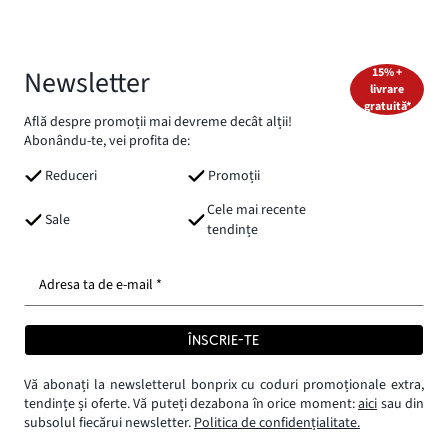
Newsletter
15% +
livrare
gratuită*
Află despre promoții mai devreme decât alții!
Abonându-te, vei profita de:
Reduceri
Promoții
Cele mai recente
Sale
tendințe
Adresa ta de e-mail *
ÎNSCRIE-TE
Vă abonați la newsletterul bonprix cu coduri promoționale extra,
tendințe și oferte. Vă puteți dezabona în orice moment:
aici
sau din
subsolul fiecărui newsletter.
Politica de confidențialitate.