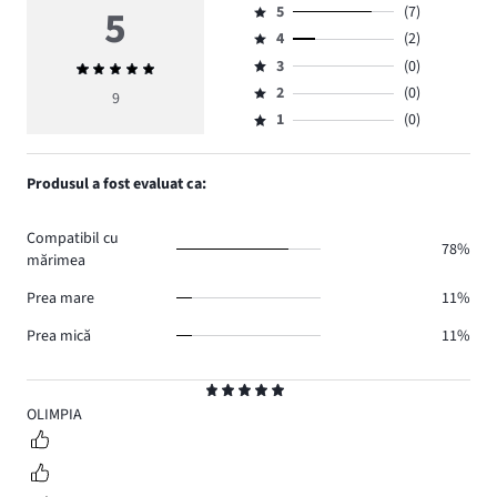
5
5
(7)
Evaluare
4
(2)
5,
Evaluare
numărul
3
(0)
Evaluarea
4,
Evaluare
de
medie
numărul
2
(0)
3,
9
Evaluare
voturi
5
de
numărul
1
(0)
2,
Evaluare
7.
voturi
de
numărul
1,
2.
voturi
de
numărul
Produsul a fost evaluat ca:
0.
voturi
de
0.
voturi
Compatibil cu
0.
78%
mărimea
Prea mare
11%
Prea mică
11%
Evaluare
5
OLIMPIA