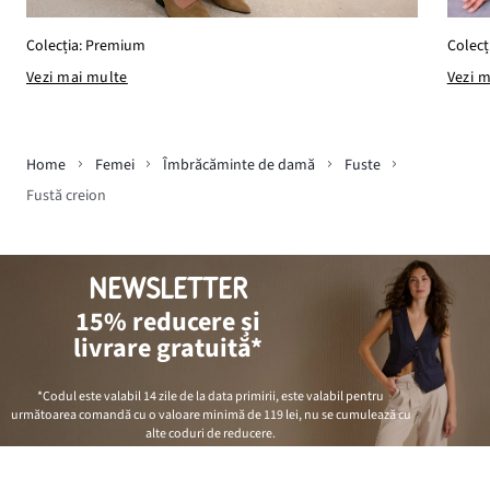
Colecția: Premium
Colecț
Vezi mai multe
Vezi 
Home
Femei
Îmbrăcăminte de damă
Fuste
Fustă creion
NEWSLETTER
15% reducere și
livrare gratuită*
*Codul este valabil 14 zile de la data primirii, este valabil pentru
următoarea comandă cu o valoare minimă de
119 lei
, nu se cumulează cu
alte coduri de reducere.