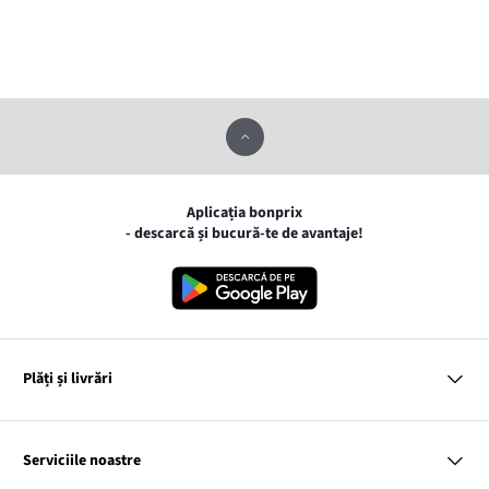
Aplicația bonprix
- descarcă și bucură-te de avantaje!
Plăți și livrări
MasterCard
VISA
Serviciile noastre
Gpay