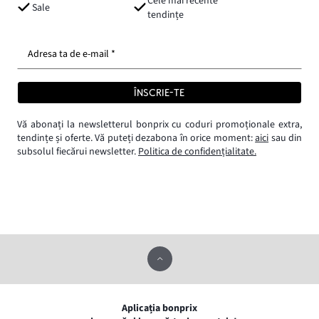
Cele mai recente
Sale
tendințe
Adresa ta de e-mail *
ÎNSCRIE-TE
Vă abonați la newsletterul bonprix cu coduri promoționale extra,
tendințe și oferte. Vă puteți dezabona în orice moment:
aici
sau din
subsolul fiecărui newsletter.
Politica de confidențialitate.
Aplicația bonprix