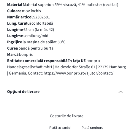
Material
Material superior: 59% viscoză, 41% poliester (reciclat)
Culoare
mov închis
Număr articol
92302581
Lung. turului
confortabilă
Lungime
65 cm (la măr. 42)
Lungime
semilung/midi
Îngrijire
la maşina de spălat 30°C
Curea
bandă pentru burtă
Marcă
bonprix
Entitate comercială responsabilă în fața UE
bonprix
Handelsgesellschaft mbH | Haldesdorfer Straße 61 | 22179 Hamburg
| Germania, Contact: https://www.bonprix.ro/ajutor/contact/
Opțiuni de livrare
Costurile de livrare
Plată cu cardul
Plată ramburs