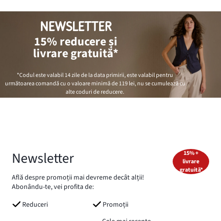
NEWSLETTER
15% reducere și
livrare gratuită*
*Codul este valabil 14 zile de la data primirii, este valabil pentru
următoarea comandă cu o valoare minimă de
119 lei
, nu se cumulează cu
alte coduri de reducere.
Newsletter
15% +
livrare
gratuită*
Află despre promoții mai devreme decât alții!
Abonându-te, vei profita de:
Reduceri
Promoții