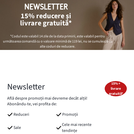
NEWSLETTER
15% reducere și
livrare gratuită*
*Codul este valabil 14 zile de la data primirii, este valabil pentru
următoarea comandă cu o valoare minimă de
119 lei
, nu se cumulează cu
alte coduri de reducere.
Newsletter
15% +
livrare
gratuită*
Află despre promoții mai devreme decât alții!
Abonându-te, vei profita de:
Reduceri
Promoții
Cele mai recente
Sale
tendințe