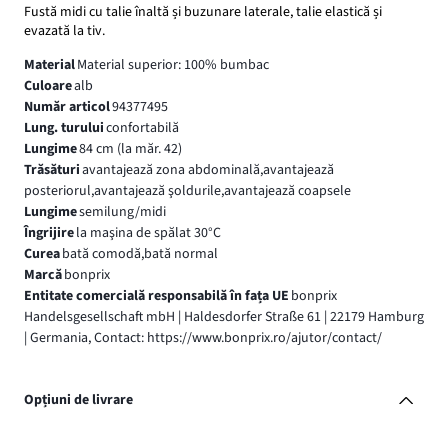
Fustă midi cu talie înaltă și buzunare laterale, talie elastică și
evazată la tiv.
Material
Material superior: 100% bumbac
Culoare
alb
Număr articol
94377495
Lung. turului
confortabilă
Lungime
84 cm (la măr. 42)
Trăsături
avantajează zona abdominală,avantajează
posteriorul,avantajează şoldurile,avantajează coapsele
Lungime
semilung/midi
Îngrijire
la maşina de spălat 30°C
Curea
bată comodă,bată normal
Marcă
bonprix
Entitate comercială responsabilă în fața UE
bonprix
Handelsgesellschaft mbH | Haldesdorfer Straße 61 | 22179 Hamburg
| Germania, Contact: https://www.bonprix.ro/ajutor/contact/
Opțiuni de livrare