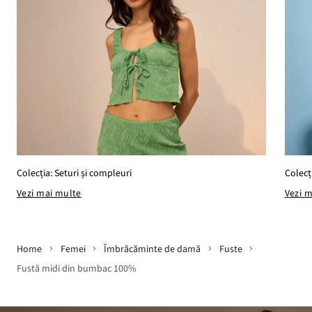
Colecți
Colecția: Seturi și compleuri
Vezi 
Vezi mai multe
Home
Femei
Îmbrăcăminte de damă
Fuste
Fustă midi din bumbac 100%