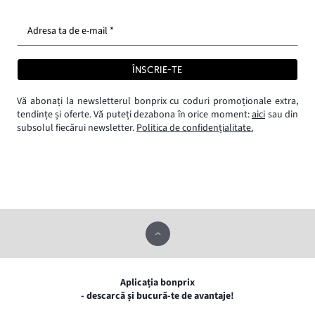
Adresa ta de e-mail *
ÎNSCRIE-TE
Vă abonați la newsletterul bonprix cu coduri promoționale extra,
tendințe și oferte. Vă puteți dezabona în orice moment:
aici
sau din
subsolul fiecărui newsletter.
Politica de confidențialitate.
Aplicația bonprix
- descarcă și bucură-te de avantaje!