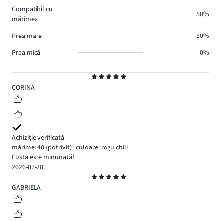
voturi
Compatibil cu
0.
50%
mărimea
Prea mare
50%
Prea mică
0%
Evaluare
5
CORINA
Achiziție verificată
mărime: 40
(potrivit)
,
culoare: roșu chili
Fusta este minunată!
2026-07-28
Evaluare
5
GABRIELA