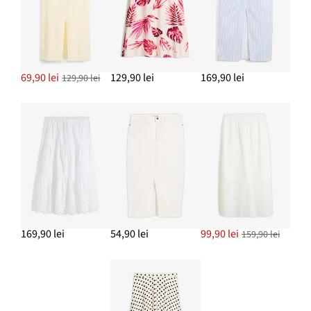
Cercei creolen
69,90 lei
69,90 lei
129,90 lei
169,90 lei
129,90 lei
ADAUGĂ ÎN COȘ
Brățară (set/3 buc.)
62,90 lei
ADAUGĂ ÎN COȘ
169,90 lei
54,90 lei
99,90 lei
159,90 lei