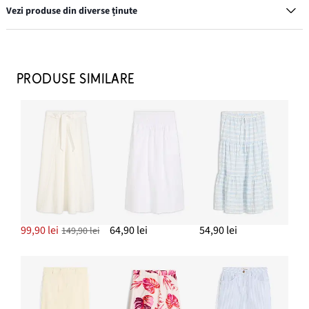
Vezi produse din diverse ținute
PRODUSE SIMILARE
Ochelari de soare
69,90 lei
ADAUGĂ ÎN COȘ
Sandale cu baretă între degete
64,90 lei
99,90 lei
64,90 lei
54,90 lei
149,90 lei
ADAUGĂ ÎN COȘ