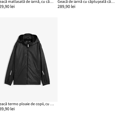
Geacă matlasată de iarnă, cu căptușeală călduroasă și glugă
Geacă de iarnă cu căptușeală călduroasă, impermeabilă
29,90 lei
289,90 lei
Geacă termo ploaie de copii, cu căptușeală fleece și glugă detașabilă
89,90 lei