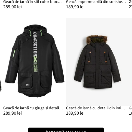
ng
Geacă de iarnă în stil color block, cu glugă
Geacă impermeabilă din softshell, cu glugă
289,90 lei
189,90 lei
2
Geacă de iarnă cu glugă și detalii în stil sport
Geacă de iarnă cu detalii din imitație de piele și glugă cu blană
289,90 lei
289,90 lei
1