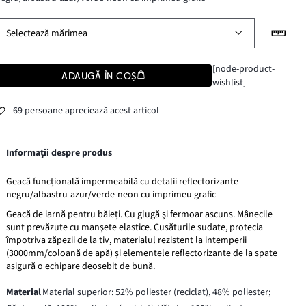
Selectează mărimea
[node-product-
ADAUGĂ ÎN COȘ
wishlist]
69 persoane apreciează acest articol
Informații despre produs
Geacă funcțională impermeabilă cu detalii reflectorizante
negru/albastru-azur/verde-neon cu imprimeu grafic
Geacă de iarnă pentru băieți. Cu glugă şi fermoar ascuns. Mânecile
sunt prevăzute cu manşete elastice. Cusăturile sudate, protecia
împotriva zăpezii de la tiv, materialul rezistent la intemperii
(3000mm/coloană de apă) și elementele reflectorizante de la spate
asigură o echipare deosebit de bună.
Material
Material superior: 52% poliester (reciclat), 48% poliester;