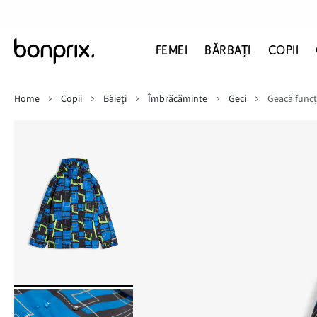
FEMEI
BĂRBAŢI
COPII
Home
Copii
Băieţi
Îmbrăcăminte
Geci
Geacă funcț