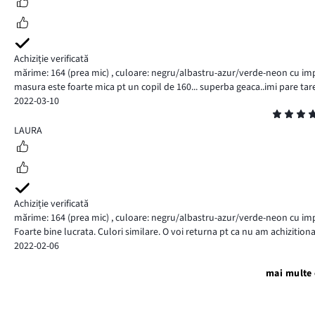
Achiziție verificată
mărime: 164
(prea mic)
,
culoare: negru/albastru-azur/verde-neon cu imp
masura este foarte mica pt un copil de 160... superba geaca..imi pare ta
2022-03-10
Evaluare
5
LAURA
Achiziție verificată
mărime: 164
(prea mic)
,
culoare: negru/albastru-azur/verde-neon cu imp
Foarte bine lucrata. Culori similare. O voi returna pt ca nu am achizition
2022-02-06
mai multe 