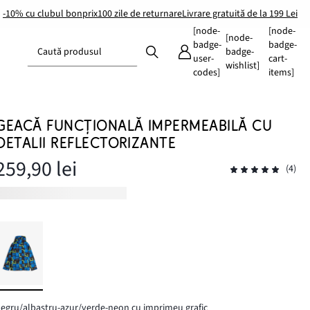
-10% cu clubul bonprix
100 zile de returnare
Livrare gratuită de la 199 Lei
[node-
[node-
[node-
badge-
badge-
Caută produsul
badge-
user-
cart-
wishlist]
codes]
items]
GEACĂ FUNCȚIONALĂ IMPERMEABILĂ CU
DETALII REFLECTORIZANTE
259,90 lei
(4)
egru/albastru-azur/verde-neon cu imprimeu grafic