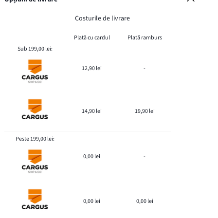
Costurile de livrare
Plată cu cardul
Plată ramburs
Sub 199,00 lei:
12,90 lei
-
14,90 lei
19,90 lei
Peste 199,00 lei:
0,00 lei
-
0,00 lei
0,00 lei