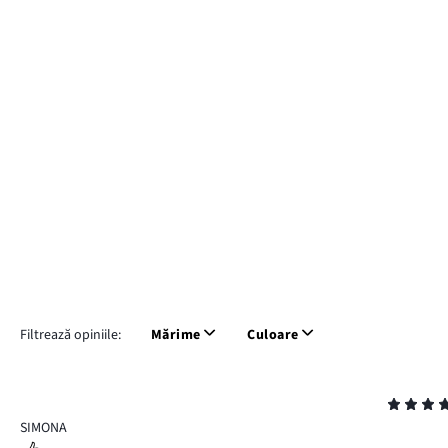
Filtrează opiniile:
Mărime
Culoare
Evaluare
4
SIMONA