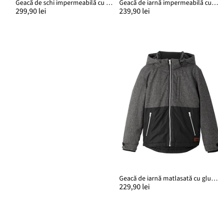
Geacă de schi impermeabilă cu căptușeală călduroasă
Geacă de iarnă impermeabilă cu glugă, model colorblocki
299,90 lei
239,90 lei
Geacă de iarnă matlasată cu glugă, model colorblocking
229,90 lei