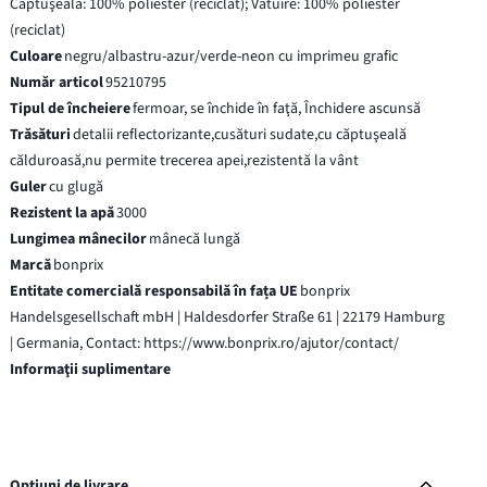
Căptuşeală: 100% poliester (reciclat); Vătuire: 100% poliester
(reciclat)
Culoare
negru/albastru-azur/verde-neon cu imprimeu grafic
Număr articol
95210795
Tipul de încheiere
fermoar, se închide în faţă, Închidere ascunsă
Trăsături
detalii reflectorizante,cusături sudate,cu căptuşeală
călduroasă,nu permite trecerea apei,rezistentă la vânt
Guler
cu glugă
Rezistent la apă
3000
Lungimea mânecilor
mânecă lungă
Marcă
bonprix
Entitate comercială responsabilă în fața UE
bonprix
Handelsgesellschaft mbH | Haldesdorfer Straße 61 | 22179 Hamburg
| Germania, Contact: https://www.bonprix.ro/ajutor/contact/
Informaţii suplimentare
Opțiuni de livrare