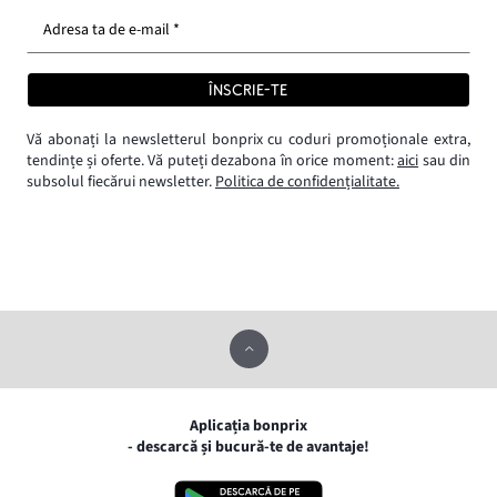
Adresa ta de e-mail *
ÎNSCRIE-TE
Vă abonați la newsletterul bonprix cu coduri promoționale extra,
tendințe și oferte. Vă puteți dezabona în orice moment:
aici
sau din
subsolul fiecărui newsletter.
Politica de confidențialitate.
Aplicația bonprix
- descarcă și bucură-te de avantaje!