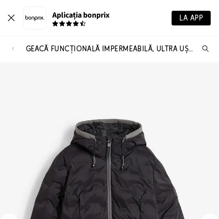
Aplicația bonprix
LA APP
GEACĂ FUNCȚIONALĂ IMPERMEABILĂ, ULTRA UȘOARĂ
Ca
pr