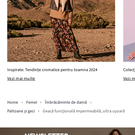
Colecț
Inspirate: Tendințe cromatice pentru toamna 2024
Vezi 
Vezi mai multe
Home
Femei
Îmbrăcăminte de damă
Paltoane și geci
Geacă funcțională impermeabilă, ultra ușoară