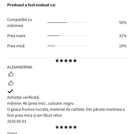
de
numărul
Produsul a fost evaluat ca:
1.
voturi
de
0.
voturi
Compatibil cu
0.
50%
mărimea
Prea mare
31%
Prea mică
19%
Evaluare
5
ALEXANDRINA
Achiziție verificată
mărime: 46
(prea mic)
,
culoare: negru
O geaca frumos lucrata, material de calitate. Din păcate.marimea a
fost prea mica și am făcut retur
2026-05-01
Evaluare
5
OANA