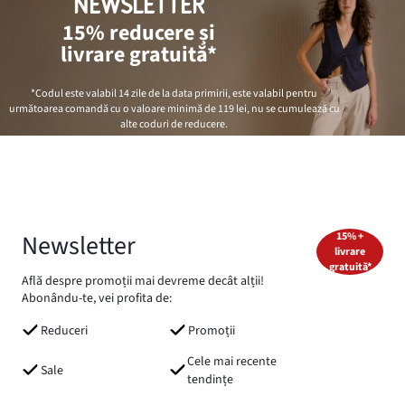
NEWSLETTER
15% reducere și
livrare gratuită*
*Codul este valabil 14 zile de la data primirii, este valabil pentru
următoarea comandă cu o valoare minimă de
119 lei
, nu se cumulează cu
alte coduri de reducere.
Newsletter
15% +
livrare
gratuită*
Află despre promoții mai devreme decât alții!
Abonându-te, vei profita de:
Reduceri
Promoții
Cele mai recente
Sale
tendințe