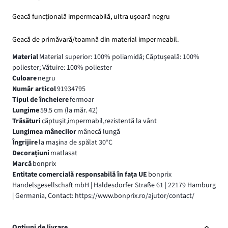
Geacă funcțională impermeabilă, ultra ușoară negru
Geacă de primăvară/toamnă din material impermeabil.
Material
Material superior: 100% poliamidă; Căptuşeală: 100%
poliester; Vătuire: 100% poliester
Culoare
negru
Număr articol
91934795
Tipul de încheiere
fermoar
Lungime
59.5 cm (la măr. 42)
Trăsături
căptuşit,impermabil,rezistentă la vânt
Lungimea mânecilor
mânecă lungă
Îngrijire
la maşina de spălat 30°C
Decorațiuni
matlasat
Marcă
bonprix
Entitate comercială responsabilă în fața UE
bonprix
Handelsgesellschaft mbH | Haldesdorfer Straße 61 | 22179 Hamburg
| Germania, Contact: https://www.bonprix.ro/ajutor/contact/
Opțiuni de livrare