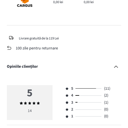
0,00 lei
0,00 lei
Livrare gratuită de la 119 Lei
100 zile pentru returnare
Opiniile clienților
5
5
(11)
Evaluare
4
(2)
5,
Evaluare
numărul
3
(1)
Evaluarea
4,
Evaluare
de
medie
numărul
2
(0)
3,
14
Evaluare
voturi
5
de
numărul
1
(0)
2,
Evaluare
11.
voturi
de
numărul
1,
2.
voturi