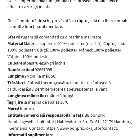
Geacă impermeabilă funcțională cu căptușeală moale fleece
albastru-azur-gri închis
Geacă modernă de schi, prevăzută cu căptușeală din fleece moale,
cu multe funcții suplimentare.
Sfat
Vă rugăm să comandați cu o mărime mai mare
Material
Material superior: 100% poliester (reciclat); Căptuşeală:
100% poliester; Glugă: 100% poliester; Mâneci: 100% poliester;
Vătuire: 100% poliester
Culoare
albastru-azur/gri închis
Număr articol
92657095
Lungime
74 cm (la măr. 50)
Trăsături
căptuşit,thermo,cusături sudate,cu căptuşeală
călduroasă,nu permite trecerea apei,rezistentă la vânt
Lungimea mânecilor
mânecă lungă
Îngrijire
la maşina de spălat 30°C
Marcă
bonprix
Entitate comercială responsabilă în fața UE
bonprix
Handelsgesellschaft mbH | Haldesdorfer Straße 61 | 22179 Hamburg
| Germania, Contact: https://www.bonprix.ro/ajutor/contact/
Informaţii suplimentare