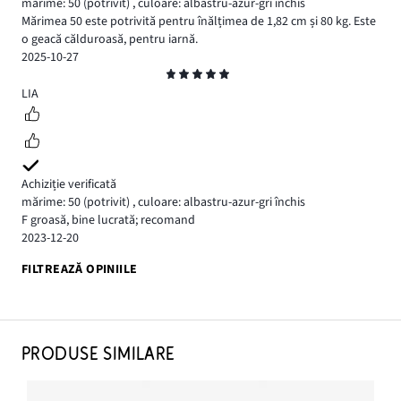
mărime: 50
(potrivit)
,
culoare: albastru-azur-gri închis
Mărimea 50 este potrivită pentru înălțimea de 1,82 cm și 80 kg. Este
o geacă călduroasă, pentru iarnă.
2025-10-27
Evaluare
5
LIA
Achiziție verificată
mărime: 50
(potrivit)
,
culoare: albastru-azur-gri închis
F groasă, bine lucrată; recomand
2023-12-20
FILTREAZĂ OPINIILE
PRODUSE SIMILARE