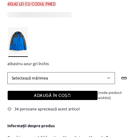
433,42 lei cu codul FINED
albastru-azur-gri închis
Selectează mărimea
[node-product-
ADAUGĂ ÎN COȘ
wishlist]
34 persoane apreciează acest articol
Informații despre produs