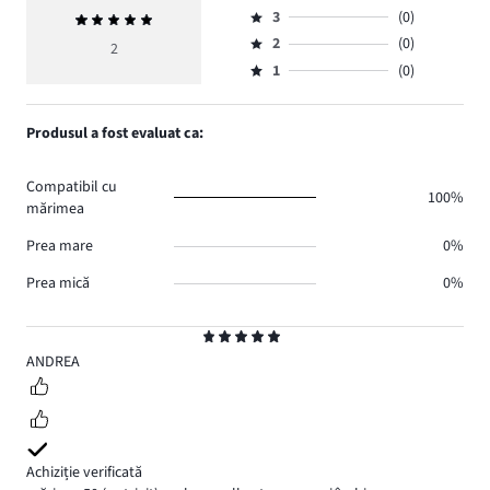
Evaluare
numărul
3
(0)
Evaluarea
4,
Evaluare
de
medie
numărul
2
(0)
3,
2
Evaluare
voturi
5
de
numărul
1
(0)
2,
Evaluare
2.
voturi
de
numărul
1,
0.
voturi
de
numărul
Produsul a fost evaluat ca:
0.
voturi
de
0.
voturi
Compatibil cu
0.
100%
mărimea
Prea mare
0%
Prea mică
0%
Evaluare
5
ANDREA
Achiziție verificată