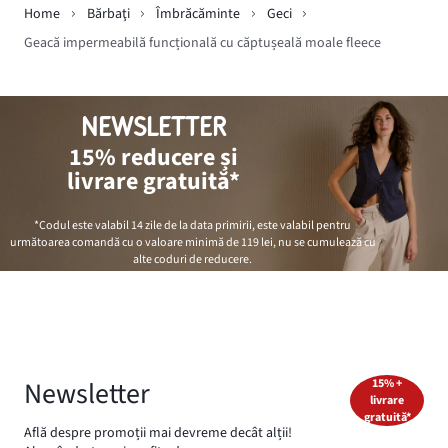
Home
Bărbaţi
Îmbrăcăminte
Geci
Geacă impermeabilă funcțională cu căptușeală moale fleece
NEWSLETTER
15% reducere și
livrare gratuită*
*Codul este valabil 14 zile de la data primirii, este valabil pentru
următoarea comandă cu o valoare minimă de
119 lei
, nu se cumulează cu
alte coduri de reducere.
Newsletter
15% +
livrare
gratuită*
Află despre promoții mai devreme decât alții!