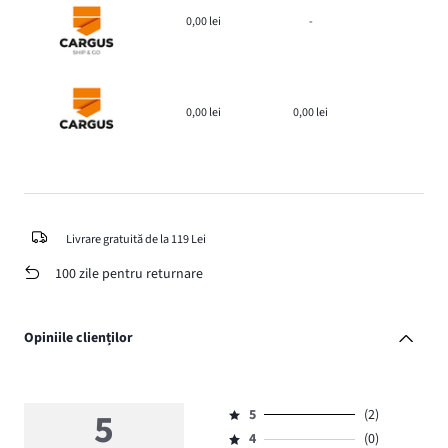
0,00 lei
-
0,00 lei
0,00 lei
Livrare gratuită de la 119 Lei
100 zile pentru returnare
Opiniile clienților
5
5
(2)
Evaluare
4
(0)
5,