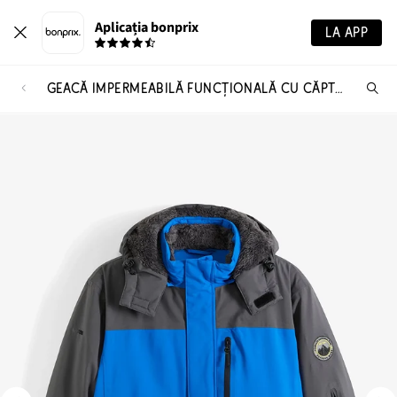
Aplicația bonprix
LA APP
GEACĂ IMPERMEABILĂ FUNCȚIONALĂ CU CĂPTUȘEALĂ MOALE FLEECE
Ca
pr