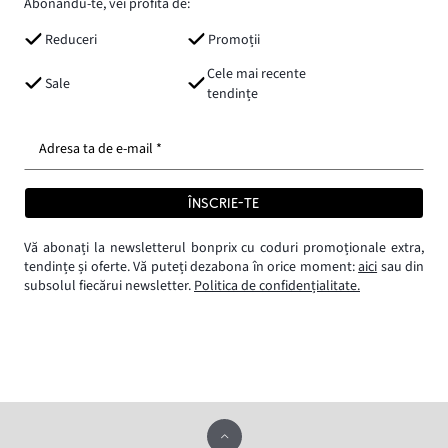
Abonându-te, vei profita de:
Reduceri
Promoții
Cele mai recente
Sale
tendințe
Adresa ta de e-mail *
ÎNSCRIE-TE
Vă abonați la newsletterul bonprix cu coduri promoționale extra,
tendințe și oferte. Vă puteți dezabona în orice moment:
aici
sau din
subsolul fiecărui newsletter.
Politica de confidențialitate.