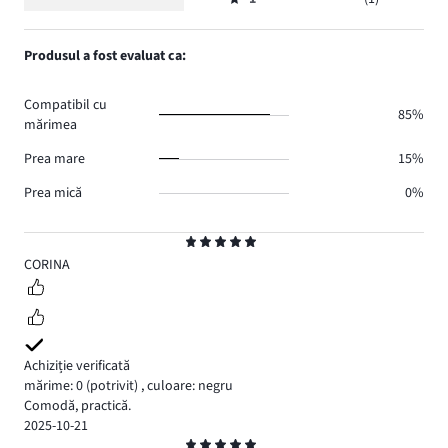
2,
Evaluare
11.
voturi
de
numărul
1,
1.
voturi
de
numărul
Produsul a fost evaluat ca:
0.
voturi
de
0.
voturi
Compatibil cu
1.
85%
mărimea
Prea mare
15%
Prea mică
0%
Evaluare
5
CORINA
Achiziție verificată
mărime: 0
(potrivit)
,
culoare: negru
Comodă, practică.
2025-10-21
Evaluare