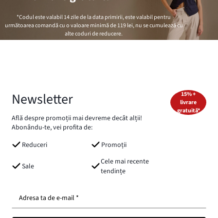
*Codul este valabil 14 zile de la data primirii, este valabil pentru
următoarea comandă cu o valoare minimă de
119 lei
, nu se cumulează cu
alte coduri de reducere.
Newsletter
15% +
livrare
gratuită*
Află despre promoții mai devreme decât alții!
Abonându-te, vei profita de:
Reduceri
Promoții
Cele mai recente
Sale
tendințe
Adresa ta de e-mail *