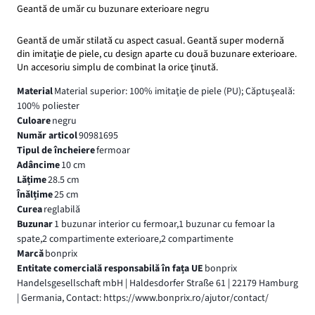
Geantă de umăr cu buzunare exterioare negru
Geantă de umăr stilată cu aspect casual. Geantă super modernă
din imitaţie de piele, cu design aparte cu două buzunare exterioare.
Un accesoriu simplu de combinat la orice ţinută.
Material
Material superior: 100% imitaţie de piele (PU); Căptuşeală:
100% poliester
Culoare
negru
Număr articol
90981695
Tipul de încheiere
fermoar
Adâncime
10 cm
Lățime
28.5 cm
Înălțime
25 cm
Curea
reglabilă
Buzunar
1 buzunar interior cu fermoar,1 buzunar cu femoar la
spate,2 compartimente exterioare,2 compartimente
Marcă
bonprix
Entitate comercială responsabilă în fața UE
bonprix
Handelsgesellschaft mbH | Haldesdorfer Straße 61 | 22179 Hamburg
| Germania, Contact: https://www.bonprix.ro/ajutor/contact/