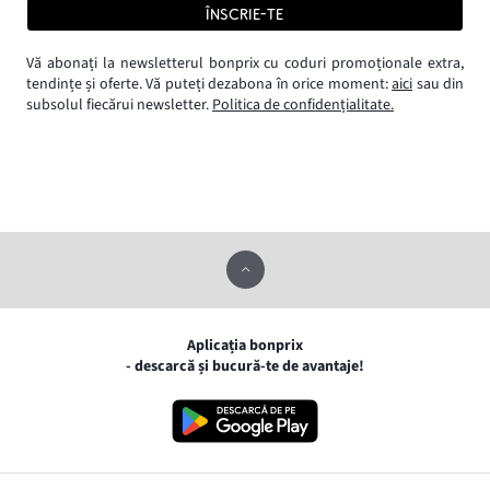
ÎNSCRIE-TE
Vă abonați la newsletterul bonprix cu coduri promoționale extra,
tendințe și oferte. Vă puteți dezabona în orice moment:
aici
sau din
subsolul fiecărui newsletter.
Politica de confidențialitate.
Aplicația bonprix
- descarcă și bucură-te de avantaje!