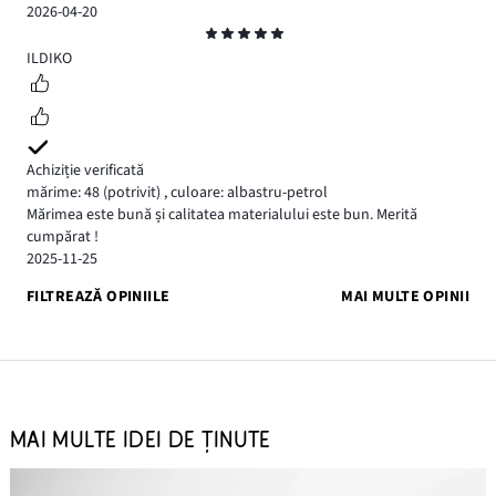
2026-04-20
Evaluare
5
ILDIKO
Achiziție verificată
mărime: 48
(potrivit)
,
culoare: albastru-petrol
Mărimea este bună și calitatea materialului este bun. Merită
cumpărat !
2025-11-25
FILTREAZĂ OPINIILE
MAI MULTE OPINII
MAI MULTE IDEI DE ȚINUTE