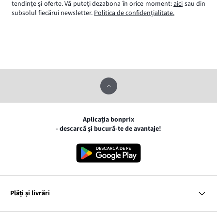
tendințe și oferte. Vă puteți dezabona în orice moment:
aici
sau din
subsolul fiecărui newsletter.
Politica de confidențialitate.
Aplicația bonprix
- descarcă și bucură-te de avantaje!
Plăți și livrări