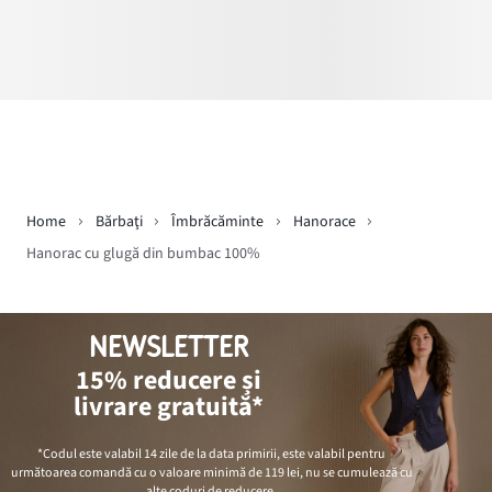
Home
Bărbaţi
Îmbrăcăminte
Hanorace
Hanorac cu glugă din bumbac 100%
NEWSLETTER
15% reducere și
livrare gratuită*
*Codul este valabil 14 zile de la data primirii, este valabil pentru
următoarea comandă cu o valoare minimă de
119 lei
, nu se cumulează cu
alte coduri de reducere.