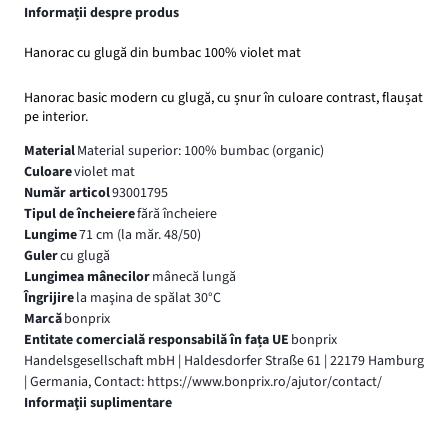
Informații despre produs
Hanorac cu glugă din bumbac 100% violet mat
Hanorac basic modern cu glugă, cu șnur în culoare contrast, flaușat
pe interior.
Material
Material superior: 100% bumbac (organic)
Culoare
violet mat
Număr articol
93001795
Tipul de încheiere
fără încheiere
Lungime
71 cm (la măr. 48/50)
Guler
cu glugă
Lungimea mânecilor
mânecă lungă
Îngrijire
la maşina de spălat 30°C
Marcă
bonprix
Entitate comercială responsabilă în fața UE
bonprix
Handelsgesellschaft mbH | Haldesdorfer Straße 61 | 22179 Hamburg
| Germania, Contact: https://www.bonprix.ro/ajutor/contact/
Informaţii suplimentare