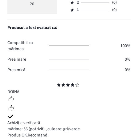
de
medie
numărul
2
(0)
3,
20
Evaluare
voturi
5
de
numărul
1
(0)
2,
Evaluare
18.
voturi
de
numărul
1,
2.
voturi
de
numărul
Produsul a fost evaluat ca:
0.
voturi
de
0.
voturi
Compatibil cu
0.
100%
mărimea
Prea mare
0%
Prea mică
0%
Evaluare
4
DOINA
Achiziție verificată
mărime: 56
(potrivit)
,
culoare: gri/verde
Produs OK.Recomand.