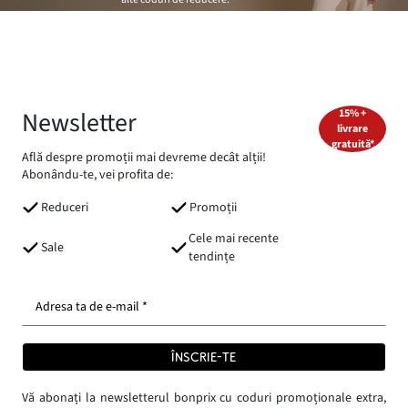
Newsletter
15% +
livrare
gratuită*
Află despre promoții mai devreme decât alții!
Abonându-te, vei profita de:
Reduceri
Promoții
Cele mai recente
Sale
tendințe
Adresa ta de e-mail *
ÎNSCRIE-TE
Vă abonați la newsletterul bonprix cu coduri promoționale extra,