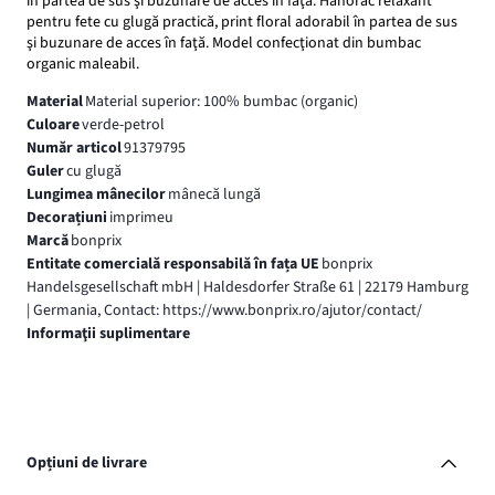
în partea de sus şi buzunare de acces în faţă. Hanorac relaxant
pentru fete cu glugă practică, print floral adorabil în partea de sus
şi buzunare de acces în faţă. Model confecţionat din bumbac
organic maleabil.
Material
Material superior: 100% bumbac (organic)
Culoare
verde-petrol
Număr articol
91379795
Guler
cu glugă
Lungimea mânecilor
mânecă lungă
Decorațiuni
imprimeu
Marcă
bonprix
Entitate comercială responsabilă în fața UE
bonprix
Handelsgesellschaft mbH | Haldesdorfer Straße 61 | 22179 Hamburg
| Germania, Contact: https://www.bonprix.ro/ajutor/contact/
Informaţii suplimentare
Opțiuni de livrare