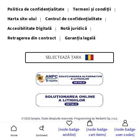
o
o
o
o
o
fereastră
fereastră
fereastră
fereastră
fereastră
Politica de confidențialitate
Termeni și condiții
nouă
nouă
nouă
nouă
nouă
Harta site-ului
Centrul de confidențialitate
Accesibilitate Digitală
Notă juridică
Retragerea din contract
Garanția legală
Link-
ul
se
deschide
SELECTEAZĂ ȚARA
într-
o
fereastră
nouă
© 2026 bonprix. Toate drepturile rezervate. Programming by Media4U Sp. z o.o.
[node-badge-
[node-badge-
[node-badge-
wishlist]
cart-items]
user-codes]
Sortiment
Home