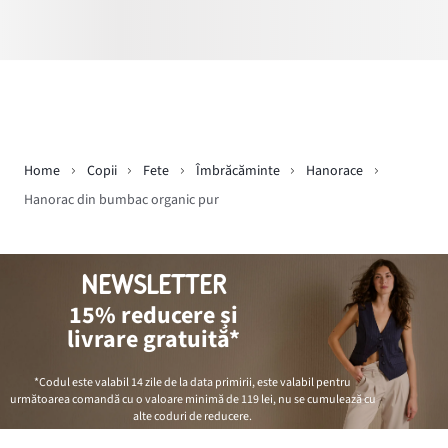
Home
Copii
Fete
Îmbrăcăminte
Hanorace
Hanorac din bumbac organic pur
NEWSLETTER
15% reducere și
livrare gratuită*
*Codul este valabil 14 zile de la data primirii, este valabil pentru
următoarea comandă cu o valoare minimă de
119 lei
, nu se cumulează cu
alte coduri de reducere.