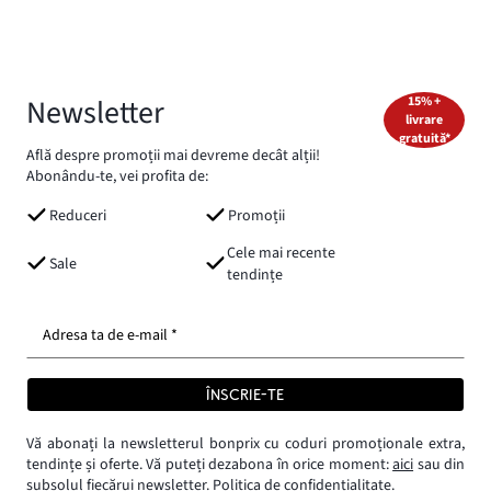
Newsletter
15% +
livrare
gratuită*
Află despre promoții mai devreme decât alții!
Abonându-te, vei profita de:
Reduceri
Promoții
Cele mai recente
Sale
tendințe
Adresa ta de e-mail *
ÎNSCRIE-TE
Vă abonați la newsletterul bonprix cu coduri promoționale extra,
tendințe și oferte. Vă puteți dezabona în orice moment:
aici
sau din
subsolul fiecărui newsletter.
Politica de confidențialitate.