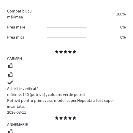
de
0.
voturi
Compatibil cu
0.
100%
mărimea
Prea mare
0%
Prea mică
0%
Evaluare
5
CARMEN
Achiziție verificată
mărime: 140
(potrivit)
,
culoare: verde petrol
Potrivit pentru primavara, model super.Nepoata a fost super
incantata.
2026-03-11
Evaluare
5
ANNEMARIE