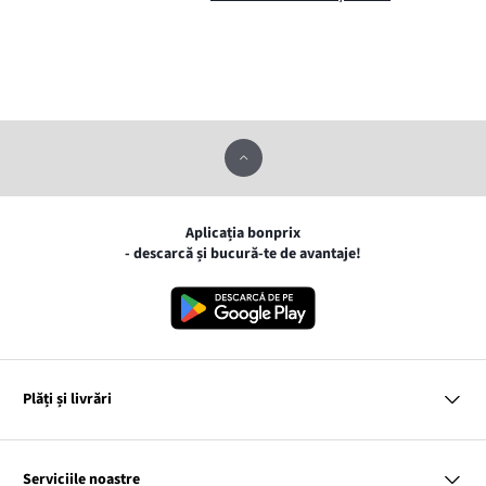
Aplicația bonprix
- descarcă și bucură-te de avantaje!
Plăți și livrări
MasterCard
VISA
Serviciile noastre