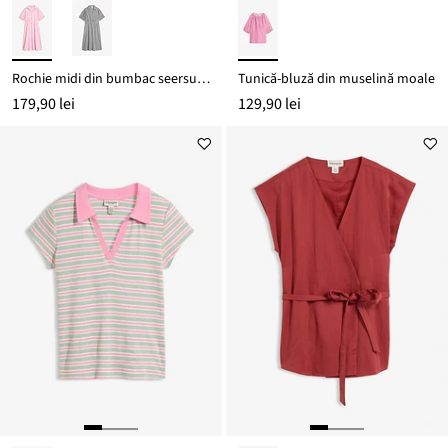
Rochie midi din bumbac seersucker 100%
Tunică-bluză din muselină moale
179,90 lei
129,90 lei