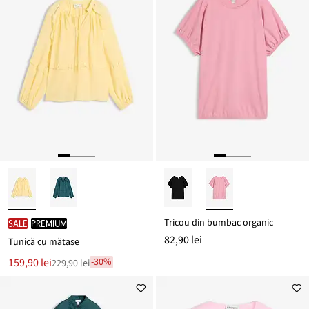
Tricou din bumbac organic
SALE
PREMIUM
82,90 lei
Tunică cu mătase
Noul
159,90 lei
-30%
229,90 lei
Reducere
preț
de
este
preț
229,90 lei