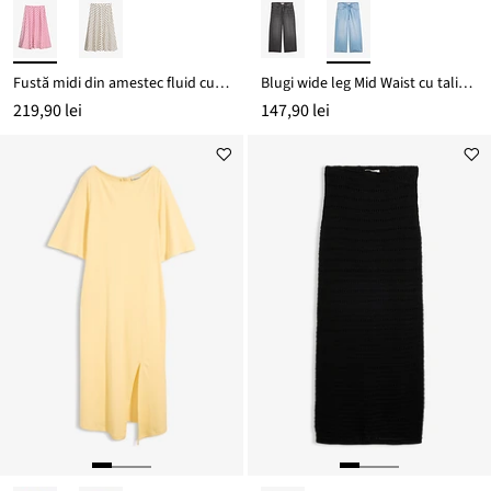
Fustă midi din amestec fluid cu viscoză
Blugi wide leg Mid Waist cu talie confortabilă din material subțire
219,90 lei
147,90 lei