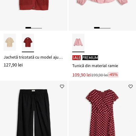
Jachetă tricotată cu model ajurat din amestec cu bumbac și in
SALE
PREMIUM
127,90 lei
Tunică din material ramie
Noul
109,90 lei
-45%
199,90 lei
Reducere
preț
de
este
preț
199,90 lei