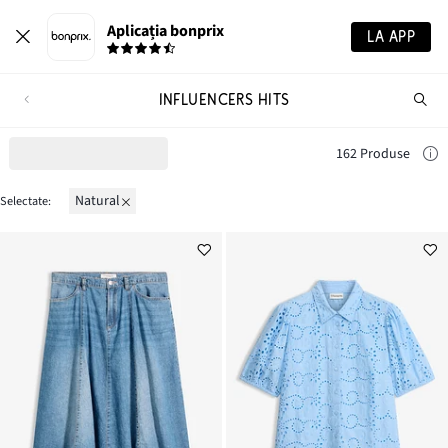
Aplicația bonprix
LA APP
INFLUENCERS HITS
Ca
pr
162 Produse
natural
Selectate: