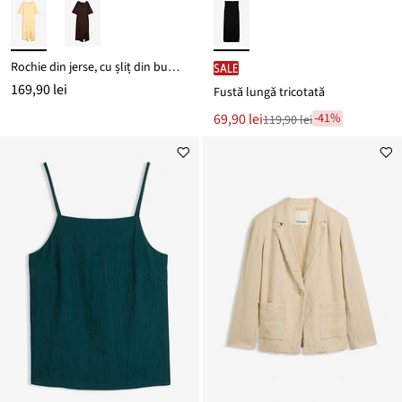
Rochie din jerse, cu șliț din bumbac organic 100%
SALE
169,90 lei
Fustă lungă tricotată
Noul
69,90 lei
-41%
119,90 lei
Reducere
preț
de
este
preț
119,90 lei