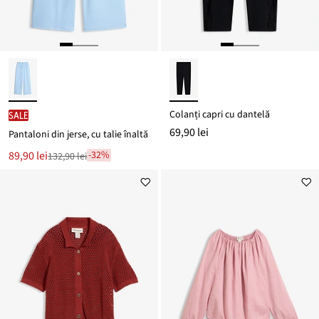
Colanți capri cu dantelă
SALE
69,90 lei
Pantaloni din jerse, cu talie înaltă
Noul
89,90 lei
-32%
132,90 lei
Reducere
preț
de
este
preț
132,90 lei