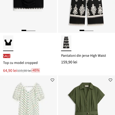
Pantaloni din jerse High Waist
SALE
159,90 lei
Top cu model cropped
Noul
64,90 lei
-45%
119,90 lei
Reducere
preț
de
este
preț
119,90 lei