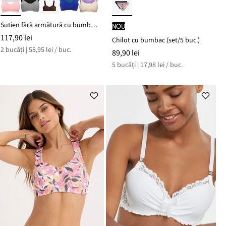
Sutien fără armătură cu bumbac organic (set/2 buc.)
nou
117,90 lei
Chilot cu bumbac (set/5 buc.)
2 bucăți | 58,95 lei / buc.
89,90 lei
5 bucăți | 17,98 lei / buc.