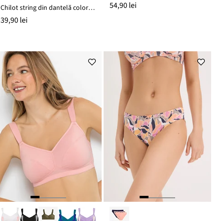
54,90 lei
Chilot string din dantelă colorată
39,90 lei