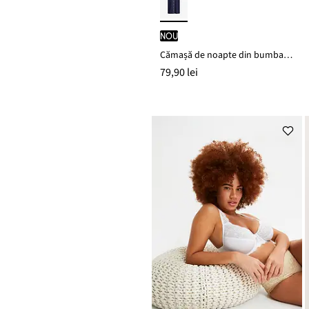
nou
Cămașă de noapte din bumbac organic interlock 100%
79,90 lei