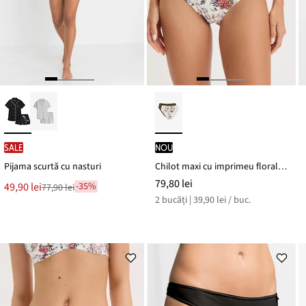
SALE
nou
Pijama scurtă cu nasturi
Chilot maxi cu imprimeu floral (set/ 2 buc)
79,80 lei
Noul
49,90 lei
-35%
77,90 lei
Reducere
preț
2 bucăți | 39,90 lei / buc.
de
este
preț
77,90 lei