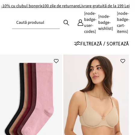
-10% cu clubul bonprix
100 zile de returnare
Livrare gratuită de la 199 Lei
[node-
[node-
[node-
badge-
badge-
Caută produsul
badge-
user-
cart-
wishlist]
codes]
items]
FILTREAZĂ / SORTEAZĂ