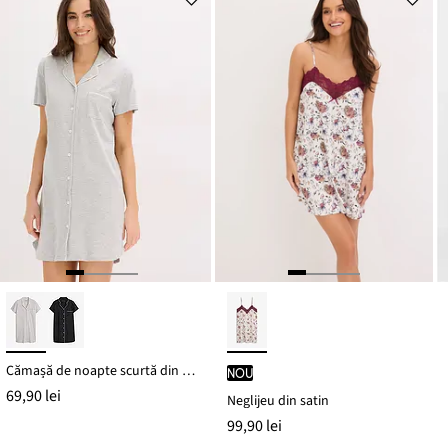
Cămașă de noapte scurtă din bumbac organic 100%
nou
69,90 lei
Neglijeu din satin
99,90 lei