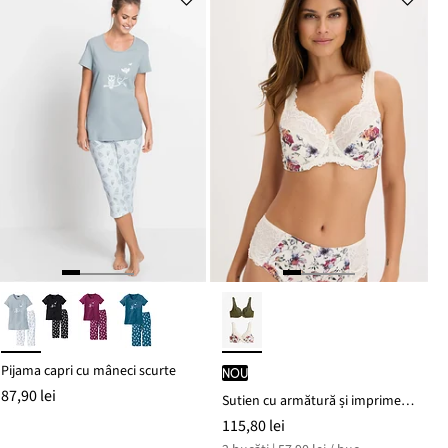
Pijama capri cu mâneci scurte
nou
87,90 lei
Sutien cu armătură și imprimeu floral (set/2 buc.)
115,80 lei