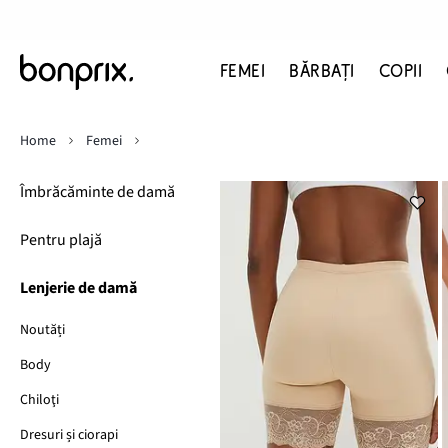
FEMEI
BĂRBAŢI
COPII
Home
Femei
Îmbrăcăminte de damă
Pentru plajă
Lenjerie de damă
Noutăți
Body
Chiloţi
Dresuri și ciorapi