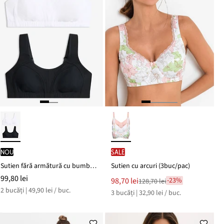
nou
SALE
Sutien fără armătură cu bumbac organic (set/2 buc.)
Sutien cu arcuri (3buc/pac)
99,80 lei
Noul
98,70 lei
-23%
128,70 lei
Reducere
preț
2 bucăți | 49,90 lei / buc.
3 bucăți | 32,90 lei / buc.
de
este
preț
128,70 lei