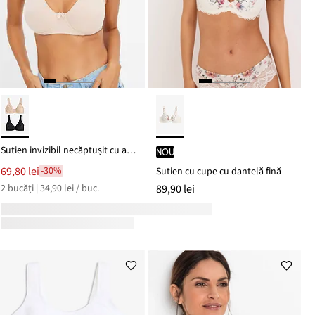
Sutien invizibil necăptușit cu armătură, cu bumbac organic (set/2 buc.)
nou
69,80 lei
-30%
Sutien cu cupe cu dantelă fină
2 bucăți | 34,90 lei / buc.
89,90 lei