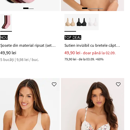
nou
TOP DEAL
Șosete din material ripsat (set/ 5 perechi)
Sutien invizibil cu bretele căptușite
49,90 lei
49,90 lei
- doar până la 02.09.
5 bucăți | 9,98 lei / buc.
79,90 lei - de la 03.09. +60%