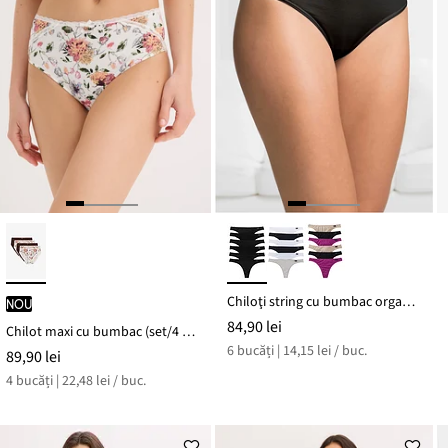
Chiloţi string cu bumbac organic (set/6 buc.)
nou
84,90 lei
Chilot maxi cu bumbac (set/4 buc.)
6 bucăți | 14,15 lei / buc.
89,90 lei
4 bucăți | 22,48 lei / buc.