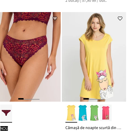
2 bucăți | 57,90 lei / buc.
Cămașă de noapte scurtă din bumbac organic 100%
nou