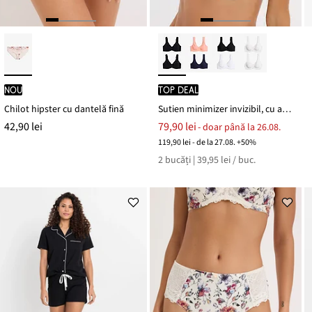
nou
TOP DEAL
Chilot hipster cu dantelă fină
Sutien minimizer invizibil, cu armătură, cu bumbac organic (set/ 2 buc.)
42,90 lei
79,90 lei
- doar până la 26.08.
119,90 lei - de la 27.08. +50%
2 bucăți | 39,95 lei / buc.