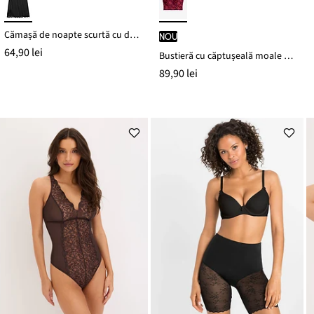
Cămașă de noapte scurtă cu dantelă fină
nou
64,90 lei
Bustieră cu căptușeală moale din bumbac
89,90 lei