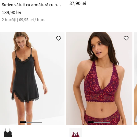
87,90 lei
Sutien vătuit cu armătură cu bumbac organic (set/2 buc.)
139,90 lei
2 bucăți | 69,95 lei / buc.