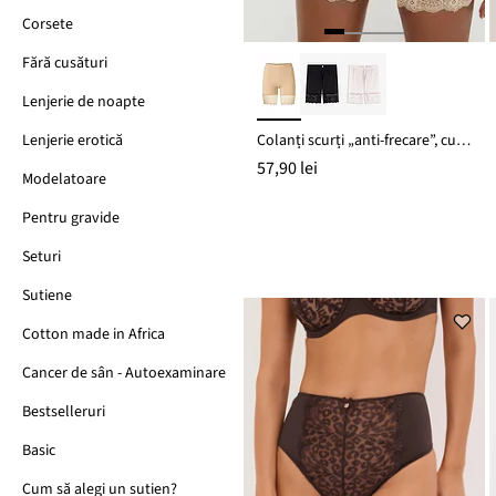
Corsete
Fără cusături
Lenjerie de noapte
Colanți scurți „anti-frecare”, cu poliamidă răcoroasă și dantelă
Lenjerie erotică
57,90 lei
Modelatoare
Pentru gravide
Seturi
Sutiene
Cotton made in Africa
Cancer de sân - Autoexaminare
Bestselleruri
Basic
Cum să alegi un sutien?