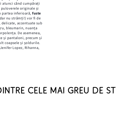
ți atunci când cumpărați
, puloverele originale și
u partea inferioară,
fuste
dar nu strâmți!) vor fi de
, delicate, accentuate sub
ru, bleumarin, nuanța
 corpolența. De asemenea,
ste și pantaloni, precum și
lt coapsele și șoldurile.
ă Jenifer Lopez, Rihanna,
DINTRE CELE MAI GREU DE STI