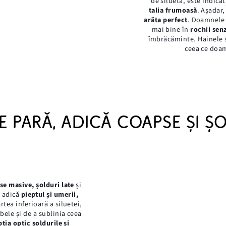
de siluetă, este indica
talia frumoasă
. Așadar
arăta perfect
. Doamnele 
mai bine în
rochii sen
îmbrăcăminte. Hainele s
ceea ce doam
E PARĂ, ADICĂ COAPSE ȘI 
se masive, șolduri late
și
, adică
pieptul și umerii,
rtea inferioară a siluetei,
bele și de a sublinia ceea
bția optic șoldurile și