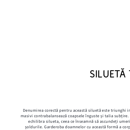
SILUETĂ
Denumirea corectă pentru această siluetă este triunghi i
masivi contrabalansează coapsele înguste și talia subțire. 
echilibra silueta, ceea ce înseamnă să ascundeți umerii 
șoldurile. Garderoba doamnelor cu această formă a corp