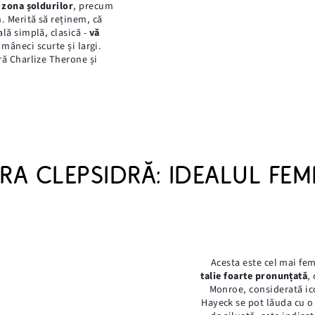
n zona șoldurilor
, precum
n. Merită să reținem, că
ală simplă, clasică -
vă
, mâneci scurte și largi.
ără Charlize Therone și
RA CLEPSIDRĂ: IDEALUL FEM
Acesta este cel mai fem
talie foarte pronunțată
,
Monroe, considerată ic
Hayeck se pot lăuda cu o 