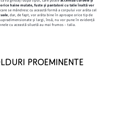
t să vă ghidați după tipul, care poate
accentua curbele și
,
orice haine mulate, fuste și pantaloni cu talie înaltă vor
care se mândresc cu această formă a corpului vor arăta cel
zuale
, dar, de fapt, vor arăta bine în aproape orice tip de
upradimensionate și largi, însă, nu vor pune în evidență
nele cu această siluetă au mai frumos – talia.
ȘOLDURI PROEMINENTE