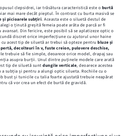
 opusul clepsidrei, iar trăsătura caracteristică este o
burtă
iar mai mare decât pieptul. În contrast cu burta masivă se
 și picioarele subțiri
. Aceasta este o siluetă destul de
alegi o ținută greșită femeia poate arăta de parcă ar fi
 avansat. Din fericire, este posibil să se aplatizeze optic o
scundă discret orice imperfecțiune cu ajutorul unor haine
cu acest tip de siluetă ar trebui să opteze pentru
bluze și
opertă, decolteuri în v, fuste creion, pulovere deschise,
ele trebuie să fie simple, deoarece orice model, drapaj sau
nția asupra burții. Unul dintre puținele modele care arată
st tip de siluetă sunt
dungile verticale
, deoarece acestea
 a subția și pentru a alungi optic silueta. Rochiile cu o
b bust și tunicile cu talia foarte ajustată trebuie neapărat
ntru că vor crea un efect de burtă de gravidă.