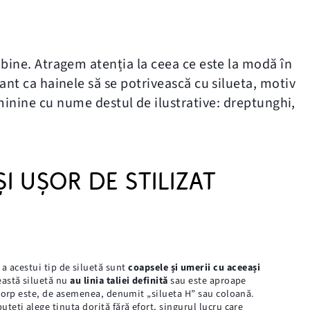
m bine. Atragem atenția la ceea ce este la modă în
tant ca hainele să se potrivească cu silueta, motiv
eminine cu nume destul de ilustrative: dreptunghi,
I UȘOR DE STILIZAT
 a acestui tip de siluetă sunt
coapsele și umerii cu aceeași
eastă siluetă nu
au linia taliei definită
sau este aproape
e corp este, de asemenea, denumit „silueta H” sau coloană.
uteți alege ținuta dorită fără efort, singurul lucru care