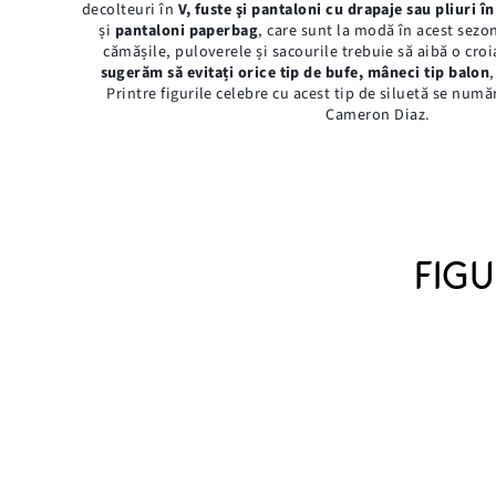
decolteuri în
V, fuste şi pantaloni cu drapaje sau pliuri î
și
pantaloni paperbag
, care sunt la modă în acest sezo
cămășile, puloverele și sacourile trebuie să aibă o croi
sugerăm să evitați orice tip de bufe, mâneci tip balon
Printre figurile celebre cu acest tip de siluetă se num
Cameron Diaz.
FIGU