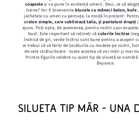
coapsele
și va pune în evidență umerii. Deci, ce să alege
haine? Vor fi binevenite
bluzele cu mâneci balon, bufe
jachetele cu umeri cu pernuțe, la modă în prezent. Pentr
creion simple, care subliniază talia, și pantaloni drepți
(
ajuns. Poți opta, de asemenea, pentru rochii ușor evazate
bust. Este important să rețineți că
culorile închise
(neg
închisă de gri, verde închis) sunt bune pentru a acoperi
ar trebui să vă feriți de țesăturile cu modele pe rochii, fu
de cele strălucitoare - toate acestea vă vor mări și mai mu
Printre figurile celebre cu acest tip de siluetă se număr
Beyonce.
SILUETA TIP MĂR - UNA 