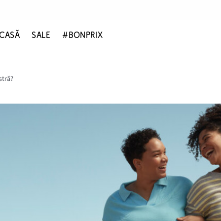
CASĂ
SALE
#BONPRIX
stră?