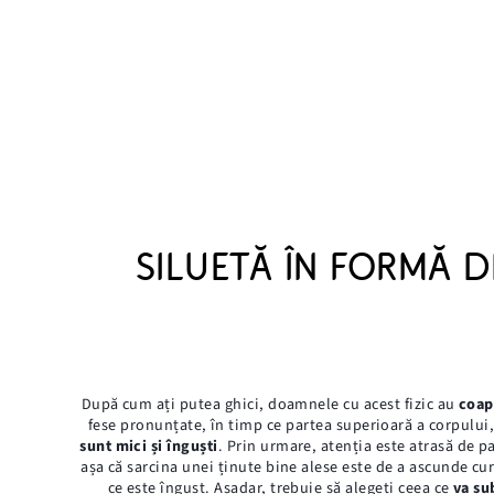
SILUETĂ ÎN FORMĂ D
După cum ați putea ghici, doamnele cu acest fizic au
coap
fese pronunțate, în timp ce partea superioară a corpului
sunt mici și înguști
. Prin urmare, atenția este atrasă de pa
așa că sarcina unei ținute bine alese este de a ascunde cur
ce este îngust. Așadar, trebuie să alegeți ceea ce
va su