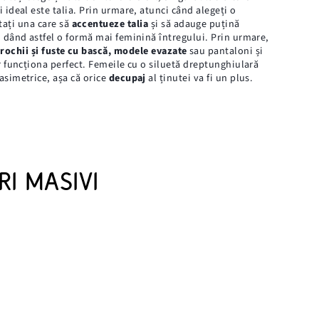
i ideal este talia. Prin urmare, atunci când alegeți o
ați una care să
accentueze talia
și să adauge puțină
 dând astfel o formă mai feminină întregului. Prin urmare,
 rochii și fuste cu bască, modele evazate
sau pantaloni și
 funcționa perfect. Femeile cu o siluetă dreptunghiulară
 asimetrice, așa că orice
decupaj
al ținutei va fi un plus.
I MASIVI