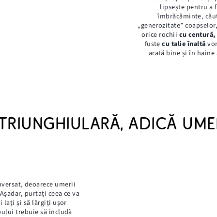
lipsește pentru a f
îmbrăcăminte, căut
„generozitate” coapselor,
orice rochii
cu centură,
fuste
cu talie înaltă
vor
arată bine și în haine
 TRIUNGHIULARĂ, ADICĂ UMER
nversat, deoarece umerii
Aşadar, purtați ceea ce va
lați și să lărgiți ușor
ului trebuie să includă