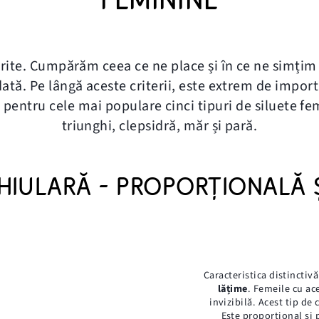
iferite. Cumpărăm ceea ce ne place și în ce ne simți
dată. Pe lângă aceste criterii, este extrem de impor
te pentru cele mai populare cinci tipuri de siluete f
triunghi, clepsidră, măr și pară.
IULARĂ - PROPORȚIONALĂ Ş
Caracteristica distinctivă
lățime
. Femeile cu ac
invizibilă. Acest tip d
Este proporţional și p