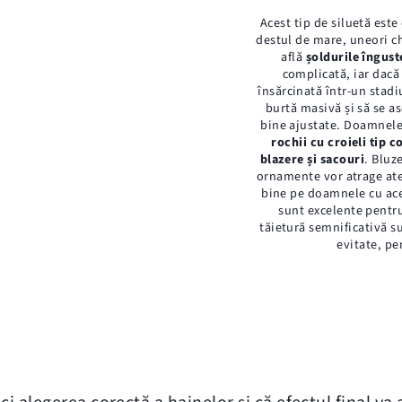
Acest tip de siluetă este
destul de mare, uneori ch
află
șoldurile înguste
complicată, iar dacă 
însărcinată într-un stadiu
burtă masivă și să se a
bine ajustate. Doamnele 
rochii cu croieli tip c
blazere și sacouri
. Bluz
ornamente vor atrage ate
bine pe doamnele cu ace
sunt excelente pentru
tăietură semnificativă su
evitate, pe