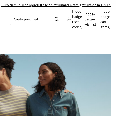
-10% cu clubul bonprix
100 zile de returnare
Livrare gratuită de la 199 Lei
[node-
[node-
[node-
badge-
badge-
Caută produsul
badge-
user-
cart-
wishlist]
codes]
items]