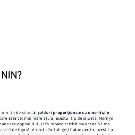
ININ?
inin tip de siluetă:
șolduri proporționale cu umerii și o
 care este cel mai mare atu al acestui tip de siluetă. Marilyn
oana sex-appealului, și frumoasa actriță mexicană Salma
astfel de figură. Atunci când alegeți haine pentru acest tip