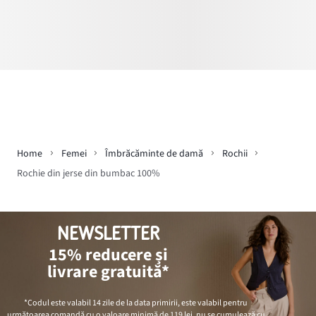
Home
Femei
Îmbrăcăminte de damă
Rochii
Rochie din jerse din bumbac 100%
NEWSLETTER
15% reducere și
livrare gratuită*
*Codul este valabil 14 zile de la data primirii, este valabil pentru
următoarea comandă cu o valoare minimă de
119 lei
, nu se cumulează cu