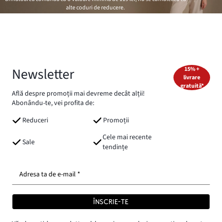
alte coduri de reducere.
Newsletter
15% +
livrare
gratuită*
Află despre promoții mai devreme decât alții!
Abonându-te, vei profita de:
Reduceri
Promoții
Cele mai recente
Sale
tendințe
Adresa ta de e-mail *
ÎNSCRIE-TE