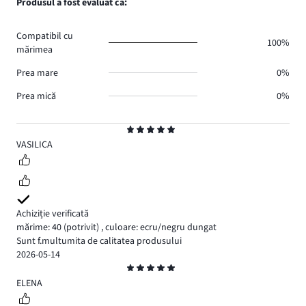
Produsul a fost evaluat ca:
0.
voturi
de
0.
voturi
Compatibil cu
0.
100%
mărimea
Prea mare
0%
Prea mică
0%
Evaluare
5
VASILICA
Achiziție verificată
mărime: 40
(potrivit)
,
culoare: ecru/negru dungat
Sunt f.multumita de calitatea produsului
2026-05-14
Evaluare
5
ELENA