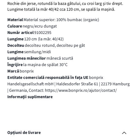
Rochie din jerse, rotundă la baza gâtului, cu croi larg și tiv drept.
Lungime totală la măr 40/42 cca 120 cm, se spală la mașină.
Material
Material superior: 100% bumbac (organic)
Culoare
negru/ecru dungat
Număr articol
91002295
Lungime
120 cm (la măr. 40/42)
Decolteu
decolteu rotund, decolteu pe gât
Lungime
semilung/midi
Lungimea mânecilor
mânecă scurtă
Îngrijire
la maşina de spălat 30°C
Marcă
bonprix
Entitate comercială responsabilă în fața UE
bonprix
Handelsgesellschaft mbH | Haldesdorfer Straße 61 | 22179 Hamburg
| Germania, Contact: https://www.bonprix.ro/ajutor/contact/
Informaţii suplimentare
Opțiuni de livrare