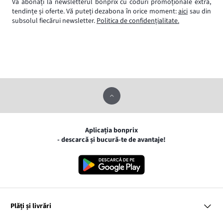
Vă abonați la newsletterul bonprix cu coduri promoționale extra,
tendințe și oferte. Vă puteți dezabona în orice moment:
aici
sau din
subsolul fiecărui newsletter.
Politica de confidențialitate.
Aplicația bonprix
- descarcă și bucură-te de avantaje!
Plăți și livrări