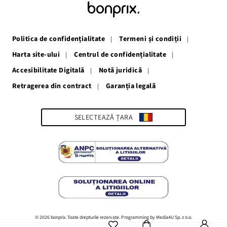
deschide
deschide
deschide
deschide
deschide
într-
într-
într-
într-
într-
o
o
o
o
o
fereastră
fereastră
fereastră
fereastră
fereastră
Politica de confidențialitate
Termeni și condiții
nouă
nouă
nouă
nouă
nouă
Harta site-ului
Centrul de confidențialitate
Accesibilitate Digitală
Notă juridică
Retragerea din contract
Garanția legală
Link-
ul
se
deschide
SELECTEAZĂ ȚARA
într-
o
fereastră
nouă
© 2026 bonprix. Toate drepturile rezervate. Programming by Media4U Sp. z o.o.