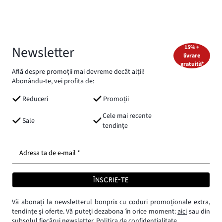
Newsletter
15% +
livrare
gratuită*
Află despre promoții mai devreme decât alții!
Abonându-te, vei profita de:
Reduceri
Promoții
Cele mai recente
Sale
tendințe
Adresa ta de e-mail *
ÎNSCRIE-TE
Vă abonați la newsletterul bonprix cu coduri promoționale extra,
tendințe și oferte. Vă puteți dezabona în orice moment:
aici
sau din
subsolul fiecărui newsletter.
Politica de confidențialitate.