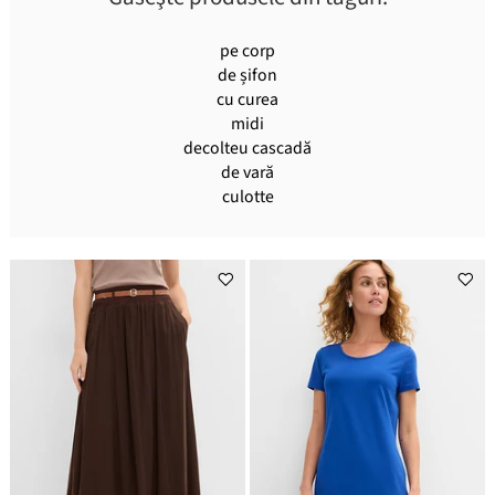
pe corp
de șifon
cu curea
midi
decolteu cascadă
de vară
culotte