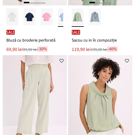
SALE
SALE
Bluză cu broderie perforată
Sacou cu in în compoziție
Noul
Noul
69,90 lei
119,90 lei
-30%
-40%
99,90 lei
199,90 lei
Reducere
Reducere
preț
preț
de
de
este
este
preț
preț
99,90 lei
199,90 lei