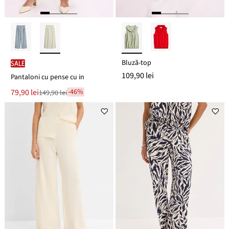
Bluză-top
SALE
109,90 lei
Pantaloni cu pense cu in
Noul
79,90 lei
-46%
149,90 lei
Reducere
preț
de
este
preț
149,90 lei