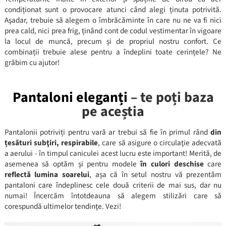
condiționat sunt o provocare atunci când alegi ținuta potrivită.
Aşadar, trebuie să alegem o îmbrăcăminte în care nu ne va fi nici
prea cald, nici prea frig, ținând cont de codul vestimentar în vigoare
la locul de muncă, precum și de propriul nostru confort. Ce
combinații trebuie alese pentru a îndeplini toate cerințele? Ne
grăbim cu ajutor!
Pantaloni eleganți
– te poți baza
pe aceștia
Pantalonii potriviți pentru vară ar trebui să fie în primul rând
din
țesături subţiri, respirabile
, care să asigure o circulaţie adecvată
a aerului - în timpul caniculei acest lucru este important! Merită, de
asemenea să optăm și pentru modele
în culori deschise
care
reflectă lumina soarelui
, așa că în setul nostru vă prezentăm
pantaloni care îndeplinesc cele două criterii de mai sus, dar nu
numai! Încercăm întotdeauna să alegem stilizări care să
corespundă ultimelor tendinţe. Vezi!