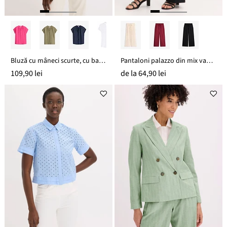
Bluză cu mâneci scurte, cu bandă de nasturi acoperită
Pantaloni palazzo din mix vaporos cu in
109,90 lei
de la
64,90 lei