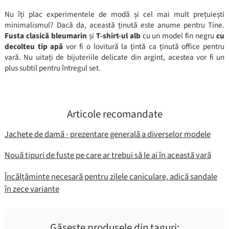
Nu îți plac experimentele de modă și cel mai mult prețuiești
minimalismul? Dacă da, această ținută este anume pentru Tine.
Fusta clasică bleumarin
și
T-shirt-ul alb
cu un model fin negru
cu
decolteu tip apă
vor fi o lovitură la țintă ca ținută office pentru
vară. Nu uitați de bijuteriile delicate din argint, acestea vor fi un
plus subtil pentru întregul set.
Articole recomandate
Jachete de damă - prezentare generală a diverselor modele
Nouă tipuri de fuste pe care ar trebui să le ai în această vară
Încălțăminte necesară pentru zilele caniculare, adică sandale
în zece variante
Găseşte produsele din taguri: