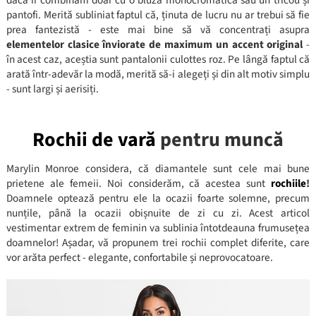
dacă îi combinăm doar cu o bluză monocromatică sau un tricou și
pantofi. Merită subliniat faptul că, ținuta de lucru nu ar trebui să fie
prea fantezistă - este mai bine să vă concentrați asupra
elementelor clasice înviorate de maximum un accent original
-
în acest caz, aceștia sunt pantalonii culottes roz. Pe lângă faptul că
arată într-adevăr la modă, merită să-i alegeți și din alt motiv simplu
- sunt largi și aerisiți.
Rochii de vară
pentru muncă
Marylin Monroe considera, că diamantele sunt cele mai bune
prietene ale femeii. Noi considerăm, că acestea sunt
rochiile
!
Doamnele optează pentru ele la ocazii foarte solemne, precum
nunțile, până la ocazii obișnuite de zi cu zi. Acest articol
vestimentar extrem de feminin va sublinia întotdeauna frumusețea
doamnelor! Așadar, vă propunem trei rochii complet diferite, care
vor arăta perfect - elegante, confortabile și neprovocatoare.