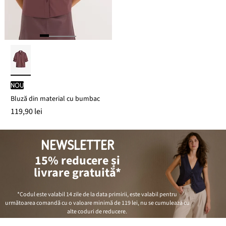
nou
Bluză din material cu bumbac
119,90 lei
NEWSLETTER
15% reducere și
livrare gratuită*
*Codul este valabil 14 zile de la data primirii, este valabil pentru
următoarea comandă cu o valoare minimă de
119 lei
, nu se cumulează cu
alte coduri de reducere.