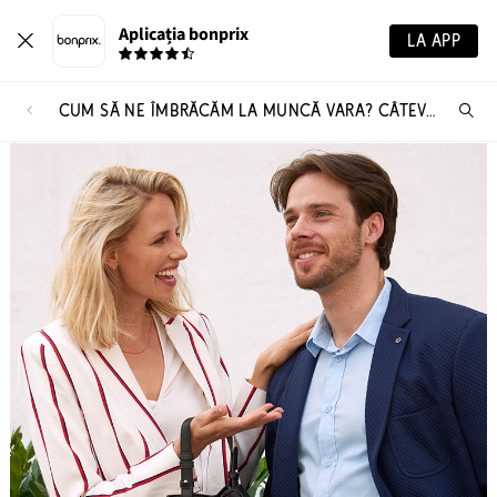
Aplicația bonprix
LA APP
CUM SĂ NE ÎMBRĂCĂM LA MUNCĂ VARA? CÂTEVA STILIZĂRI SIGURE
Ca
pr