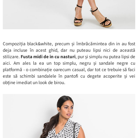
Compoziția black&white, precum și îmbrăcămintea din in au fost
deja incluse în acest ghid, dar nu puteau lipsi nici de această
stilizare.
Fusta midi de in cu nasturi
, pur și simplu nu putea lipsi de
aici. Am ales la ea un top simplu, negru și sandale negre cu
platformă - o combinație oarecum casual, dar tot ce trebuie să faci
este să schimbi sandalele în pantofi cu degete acoperite și vei
obține imediat un look de birou.