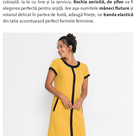
colosală. Ia-le cu tine și la serviciu.
Rochia aerisită, de șifon
va fi
alegerea perfectă pentru arșiță. Are așa-numitele
mâneci fluture
și
volanul delicat în partea de fustă, adaugă finețe, iar
banda elastică
din talie accentuează perfect formele feminine.