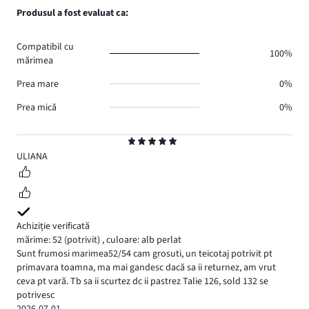
voturi
de
numărul
Produsul a fost evaluat ca:
1.
voturi
de
0.
voturi
Compatibil cu
0.
100%
mărimea
Prea mare
0%
Prea mică
0%
Evaluare
5
ULIANA
Achiziție verificată
mărime: 52
(potrivit)
,
culoare: alb perlat
Sunt frumosi marimea52/54 cam grosuti, un teicotaj potrivit pt
primavara toamna, ma mai gandesc dacă sa ii returnez, am vrut
ceva pt vară. Tb sa ii scurtez dc ii pastrez Talie 126, sold 132 se
potrivesc