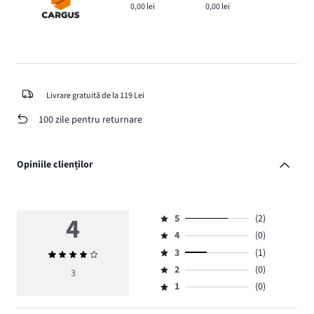
0,00 lei
0,00 lei
Livrare gratuită de la 119 Lei
100 zile pentru returnare
Opiniile clienților
4
5
(2)
Evaluare
4
(0)
5,
Evaluare
numărul
3
(1)
Evaluarea
4,
Evaluare
de
medie
numărul
2
(0)
3,
3
Evaluare
voturi
4
de
numărul
1
(0)
2,
Evaluare
2.
voturi
de
numărul
1,
0.