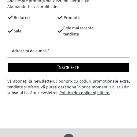
Află despre promoții mai devreme decât alții!
Abonându-te, vei profita de:
Reduceri
Promoții
Cele mai recente
Sale
tendințe
Adresa ta de e-mail *
ÎNSCRIE-TE
Vă abonați la newsletterul bonprix cu coduri promoționale extra,
tendințe și oferte. Vă puteți dezabona în orice moment:
aici
sau din
subsolul fiecărui newsletter.
Politica de confidențialitate.