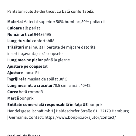
Pantaloni culotte din tricot cu bată confortabilă.
Material
Material superior: 50% bumbac, 50% poliacril
Culoare
alb perlat
Număr articol
94486495
Lung. turului
confortabilă
Trăsături
mai multă libertate de mişcare datorită
inserţiilo,avantajează coapsele
Lungimea pe picior
până la glezne
Ajustare pe coapse
lat
Ajustare
Loose Fit
Îngrijire
la maşina de spălat 30°C
Lungimea int. a cracului
70.5 cm la măr. 40/42
Curea
bată comodă
Marcă
bonprix
Entitate comercială responsabilă în fața UE
bonprix
Handelsgesellschaft mbH | Haldesdorfer Straße 61 | 22179 Hamburg
| Germania, Contact: https://www.bonprix.ro/ajutor/contact/