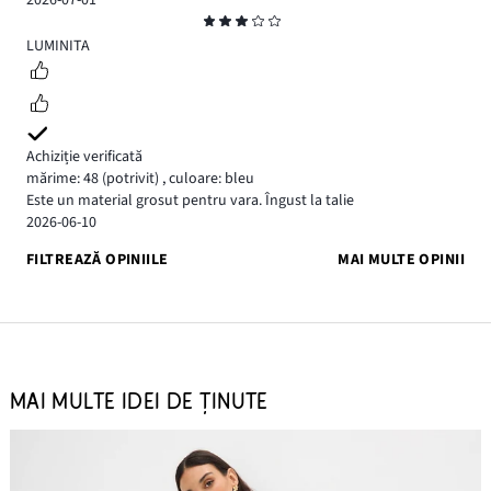
2026-07-01
Evaluare
3
LUMINITA
Achiziție verificată
mărime: 48
(potrivit)
,
culoare: bleu
Este un material grosut pentru vara. Îngust la talie
2026-06-10
FILTREAZĂ OPINIILE
MAI MULTE OPINII
MAI MULTE IDEI DE ȚINUTE