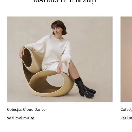
MAI MULTE TENDINȚE
Colecția: Cloud Dancer
Colecț
Vezi mai multe
Vezi 