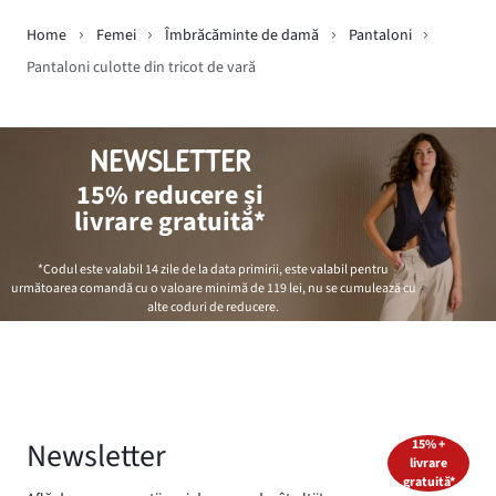
Home
Femei
Îmbrăcăminte de damă
Pantaloni
Pantaloni culotte din tricot de vară
NEWSLETTER
15% reducere și
livrare gratuită*
*Codul este valabil 14 zile de la data primirii, este valabil pentru
următoarea comandă cu o valoare minimă de
119 lei
, nu se cumulează cu
alte coduri de reducere.
Newsletter
15% +
livrare
gratuită*