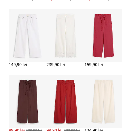
ADAUGĂ ÎN COȘ
Cercei cu șurub cu design floare
42,90 lei
ADAUGĂ ÎN COȘ
149,90 lei
239,90 lei
159,90 lei
89,90 lei
99,90 lei
124,90 lei
139,90 lei
132,90 lei