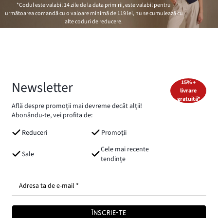
*Codul este valabil 14 zile de la data primirii, este valabil pentru
următoarea comandă cu o valoare minimă de
119 lei
, nu se cumulează cu
alte coduri de reducere.
Newsletter
15% +
livrare
gratuită*
Află despre promoții mai devreme decât alții!
Abonându-te, vei profita de:
Reduceri
Promoții
Cele mai recente
Sale
tendințe
Adresa ta de e-mail *
ÎNSCRIE-TE