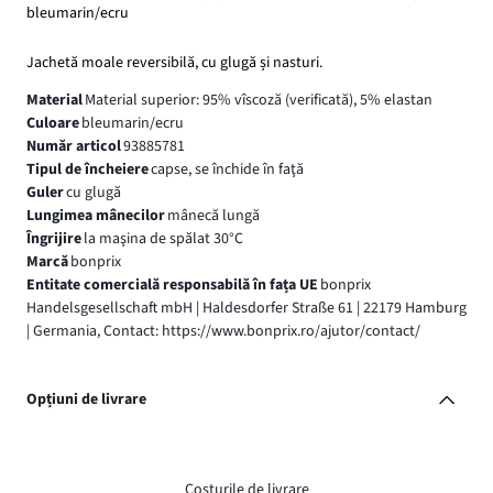
bleumarin/ecru
Jachetă moale reversibilă, cu glugă și nasturi.
Material
Material superior: 95% vîscoză (verificată), 5% elastan
Culoare
bleumarin/ecru
Număr articol
93885781
Tipul de încheiere
capse, se închide în faţă
Guler
cu glugă
Lungimea mânecilor
mânecă lungă
Îngrijire
la maşina de spălat 30°C
Marcă
bonprix
Entitate comercială responsabilă în fața UE
bonprix
Handelsgesellschaft mbH | Haldesdorfer Straße 61 | 22179 Hamburg
| Germania, Contact: https://www.bonprix.ro/ajutor/contact/
Opțiuni de livrare
Costurile de livrare