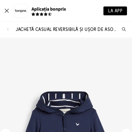
Aplicația bonprix
LA APP
JACHETĂ CASUAL REVERSIBILĂ ȘI UȘOR DE ASORTAT, PENTRU BEBELUȘI
Ca
pr