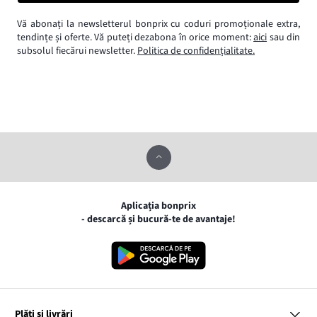
Vă abonați la newsletterul bonprix cu coduri promoționale extra,
tendințe și oferte. Vă puteți dezabona în orice moment:
aici
sau din
subsolul fiecărui newsletter.
Politica de confidențialitate.
Aplicația bonprix
- descarcă și bucură-te de avantaje!
Plăți și livrări