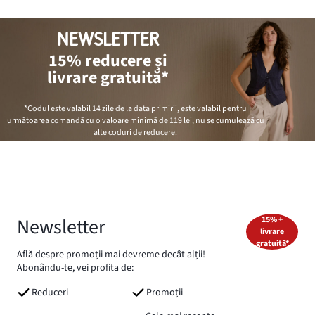
NEWSLETTER
15% reducere și
livrare gratuită*
*Codul este valabil 14 zile de la data primirii, este valabil pentru
următoarea comandă cu o valoare minimă de
119 lei
, nu se cumulează cu
alte coduri de reducere.
Newsletter
15% +
livrare
gratuită*
Află despre promoții mai devreme decât alții!
Abonându-te, vei profita de:
Reduceri
Promoții