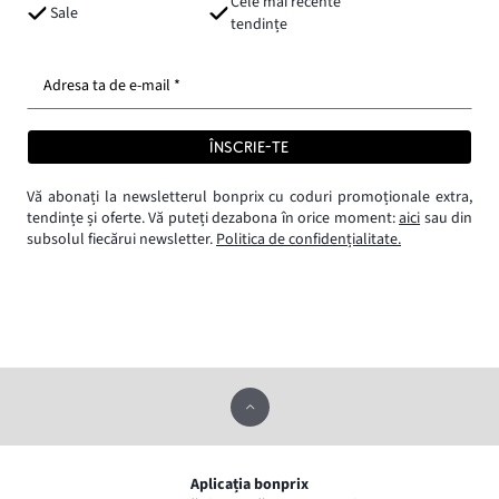
Cele mai recente
Sale
tendințe
Adresa ta de e-mail *
ÎNSCRIE-TE
Vă abonați la newsletterul bonprix cu coduri promoționale extra,
tendințe și oferte. Vă puteți dezabona în orice moment:
aici
sau din
subsolul fiecărui newsletter.
Politica de confidențialitate.
Aplicația bonprix