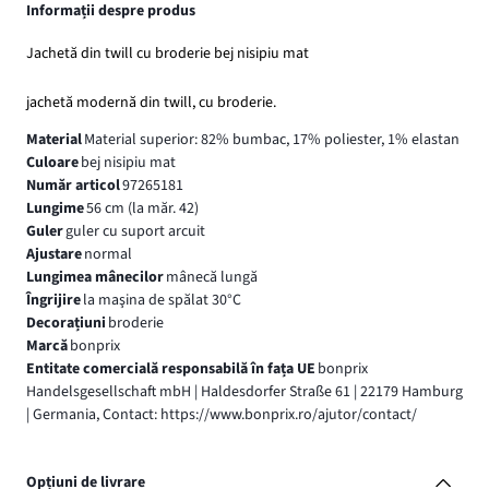
Informații despre produs
Jachetă din twill cu broderie bej nisipiu mat
jachetă modernă din twill, cu broderie.
Material
Material superior: 82% bumbac, 17% poliester, 1% elastan
Culoare
bej nisipiu mat
Număr articol
97265181
Lungime
56 cm (la măr. 42)
Guler
guler cu suport arcuit
Ajustare
normal
Lungimea mânecilor
mânecă lungă
Îngrijire
la maşina de spălat 30°C
Decorațiuni
broderie
Marcă
bonprix
Entitate comercială responsabilă în fața UE
bonprix
Handelsgesellschaft mbH | Haldesdorfer Straße 61 | 22179 Hamburg
| Germania, Contact: https://www.bonprix.ro/ajutor/contact/
Opțiuni de livrare