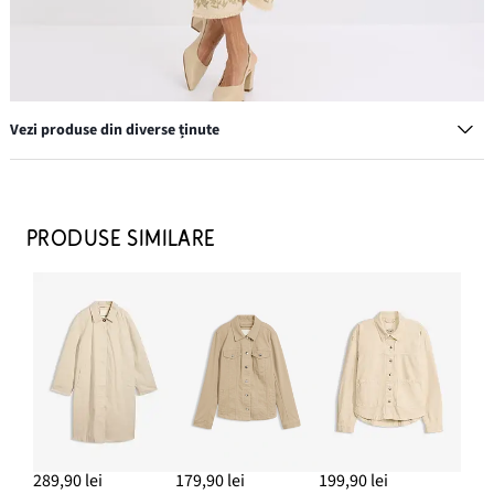
Vezi produse din diverse ținute
Pantaloni din twill cu broderie
99,90 lei
PRODUSE SIMILARE
ADAUGĂ ÎN COȘ
Top cu bretele subțiri (set/2 buc.)
49,90 lei
ADAUGĂ ÎN COȘ
Geantă tip sac cu in
149,90 lei
289,90 lei
179,90 lei
199,90 lei