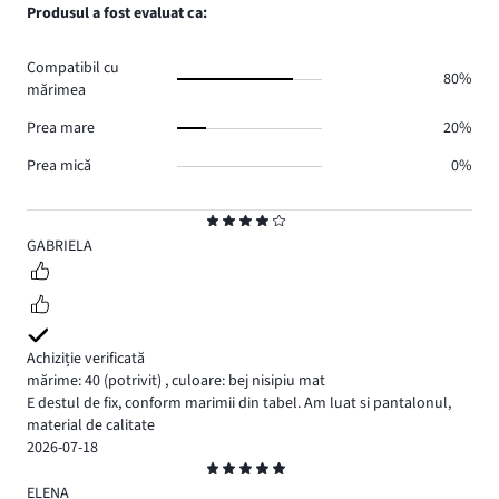
numărul
Produsul a fost evaluat ca:
0.
voturi
de
0.
voturi
Compatibil cu
0.
80%
mărimea
Prea mare
20%
Prea mică
0%
Evaluare
4
GABRIELA
Achiziție verificată
mărime: 40
(potrivit)
,
culoare: bej nisipiu mat
E destul de fix, conform marimii din tabel. Am luat si pantalonul,
material de calitate
2026-07-18
Evaluare
5
ELENA