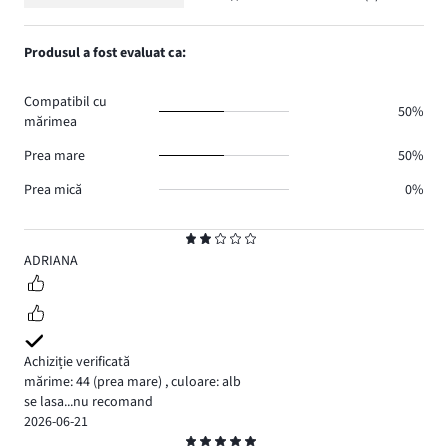
Evaluare
1.
voturi
de
numărul
1,
0.
voturi
de
numărul
Produsul a fost evaluat ca:
0.
voturi
de
1.
voturi
Compatibil cu
0.
50%
mărimea
Prea mare
50%
Prea mică
0%
Evaluare
2
ADRIANA
Achiziție verificată
mărime: 44
(prea mare)
,
culoare: alb
se lasa...nu recomand
2026-06-21
Evaluare