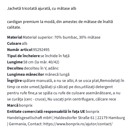
Jachetă tricotată ajurată, cu mătase alb
cardigan premium la modă, din amestec de mătase de înaltă
calitate.
Material
Material superior: 70% bumbac, 30% mătase
Culoare
alb
Număr articol
95292495
Tipul de încheiere
se închide în faţă
Lungime
58 cm (la măr. 40/42)
Decolteu
decolteu în V, adânc
Lungimea mânecilor
mânecă lungă
Îngrijire
spălare manuală, a nu se albi, A se usca plat,Remodelați în
timp ce este umed,Spălați și călcați pe dos,utilizaţi detergent
pentru rufe fine,a se spăla cu rufe de culoare asemănătoare, a nu
se curăţa (cerc - cruce), Nu uscați prin centrifugare, călcare rece
Marcă
bonprix
Entitate comercială responsabilă în fața UE
bonprix
Handelsgesellschaft mbH | Haldesdorfer Straße 61 | 22179 Hamburg
| Germania, Contact: https://www.bonprix.ro/ajutor/contact/