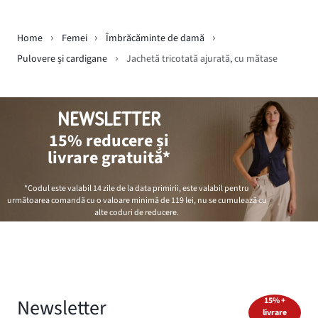
Home
Femei
Îmbrăcăminte de damă
Pulovere și cardigane
Jachetă tricotată ajurată, cu mătase
NEWSLETTER
15% reducere și
livrare gratuită*
*Codul este valabil 14 zile de la data primirii, este valabil pentru
următoarea comandă cu o valoare minimă de
119 lei
, nu se cumulează cu
alte coduri de reducere.
Newsletter
15% +
livrare