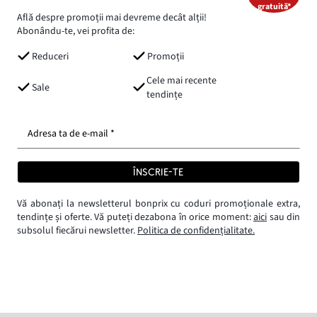
gratuită*
Află despre promoții mai devreme decât alții!
Abonându-te, vei profita de:
Reduceri
Promoții
Cele mai recente
Sale
tendințe
Adresa ta de e-mail *
ÎNSCRIE-TE
Vă abonați la newsletterul bonprix cu coduri promoționale extra,
tendințe și oferte. Vă puteți dezabona în orice moment:
aici
sau din
subsolul fiecărui newsletter.
Politica de confidențialitate.