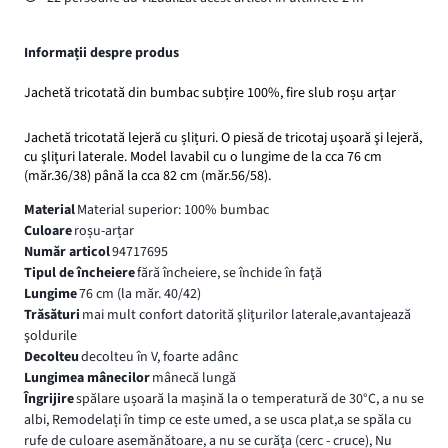
Informații despre produs
Jachetă tricotată din bumbac subțire 100%, fire slub roșu arțar
Jachetă tricotată lejeră cu șlițuri. O piesă de tricotaj uşoară şi lejeră,
cu şliţuri laterale. Model lavabil cu o lungime de la cca 76 cm
(măr.36/38) până la cca 82 cm (măr.56/58).
Material
Material superior: 100% bumbac
Culoare
roșu-arțar
Număr articol
94717695
Tipul de încheiere
fără încheiere, se închide în faţă
Lungime
76 cm (la măr. 40/42)
Trăsături
mai mult confort datorită şliţurilor laterale,avantajează
şoldurile
Decolteu
decolteu în V, foarte adânc
Lungimea mânecilor
mânecă lungă
Îngrijire
spălare ușoară la mașină la o temperatură de 30°C, a nu se
albi, Remodelați în timp ce este umed, a se usca plat,a se spăla cu
rufe de culoare asemănătoare, a nu se curăţa (cerc - cruce), Nu