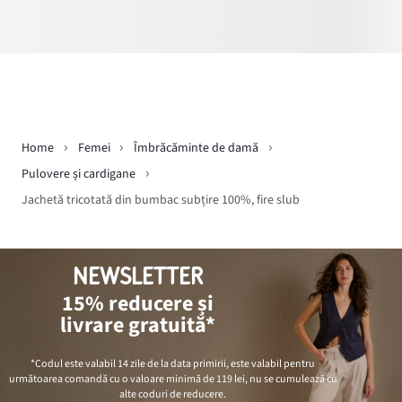
Home
Femei
Îmbrăcăminte de damă
Pulovere și cardigane
Jachetă tricotată din bumbac subțire 100%, fire slub
NEWSLETTER
15% reducere și
livrare gratuită*
*Codul este valabil 14 zile de la data primirii, este valabil pentru
următoarea comandă cu o valoare minimă de
119 lei
, nu se cumulează cu
alte coduri de reducere.