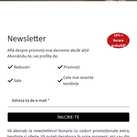
Newsletter
15% +
livrare
gratuită*
Află despre promoții mai devreme decât alții!
Abonându-te, vei profita de:
Reduceri
Promoții
Cele mai recente
Sale
tendințe
Adresa ta de e-mail *
ÎNSCRIE-TE
Vă abonați la newsletterul bonprix cu coduri promoționale extra,
tendințe și oferte. Vă puteți dezabona în orice moment:
aici
sau din