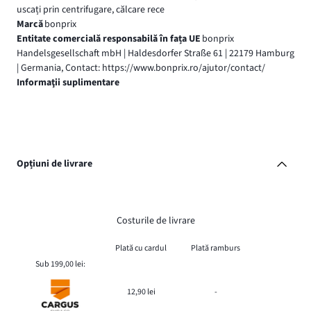
uscați prin centrifugare, călcare rece
Marcă
bonprix
Entitate comercială responsabilă în fața UE
bonprix
Handelsgesellschaft mbH | Haldesdorfer Straße 61 | 22179 Hamburg
| Germania, Contact: https://www.bonprix.ro/ajutor/contact/
Informaţii suplimentare
Opțiuni de livrare
Costurile de livrare
Plată cu cardul
Plată ramburs
Sub 199,00 lei:
12,90 lei
-