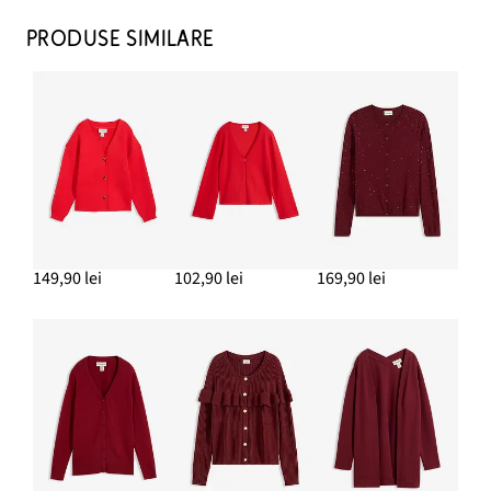
PRODUSE SIMILARE
Cercei creolen
77,90 lei
ADAUGĂ ÎN COȘ
Blugi Wide Leg, Mid Waist, Full Length
134,90 lei
149,90 lei
102,90 lei
169,90 lei
ADAUGĂ ÎN COȘ
Tricou (set/3 buc.)
83,70 lei
ADAUGĂ ÎN COȘ