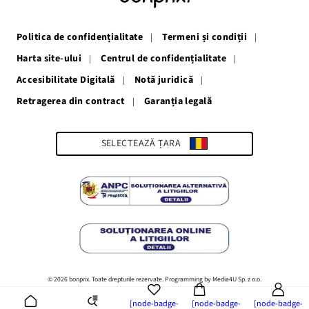
într-
într-
într-
într-
într-
o
o
o
o
o
fereastră
fereastră
fereastră
fereastră
fereastră
Politica de confidențialitate
Termeni și condiții
nouă
nouă
nouă
nouă
nouă
Harta site-ului
Centrul de confidențialitate
Accesibilitate Digitală
Notă juridică
Retragerea din contract
Garanția legală
Link-
ul
se
deschide
SELECTEAZĂ ȚARA
într-
o
fereastră
nouă
© 2026 bonprix. Toate drepturile rezervate. Programming by Media4U Sp. z o.o.
[node-badge-
[node-badge-
[node-badge-