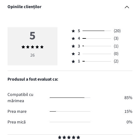
Opiniile clienților
5
5
(20)
Evaluare
4
(3)
5,
Evaluare
numărul
3
(1)
Evaluarea
4,
Evaluare
de
medie
numărul
2
(0)
3,
26
Evaluare
voturi
5
de
numărul
1
(2)
2,
Evaluare
20.
voturi
de
numărul
1,
3.
voturi
de
numărul
Produsul a fost evaluat ca:
1.
voturi
de
0.
voturi
Compatibil cu
2.
85%
mărimea
Prea mare
15%
Prea mică
0%
Evaluare