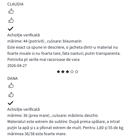
5
CLAUDIA
Achiziție verificată
mărime: 44
(potrivit)
,
culoare: bleumarin
Este exact ca spune in descriere, o jacheta dintr-u material nu
foarte moale si nu foarta tare, fata nasturi, putin transparenta.
Potrivita pt serile mai racoroase de vara
2026-04-27
Evaluare
3
DANA
Achiziție verificată
mărime: 36
(prea mare)
,
culoare: măsliniu deschis
Materialul este extrem de subtire. După prima spălare, a intrat
puțin la apă și s a șifonat extrem de mult. Pentru 1,60 și 55 de kg
mărimea 36/38 este foarte mare.