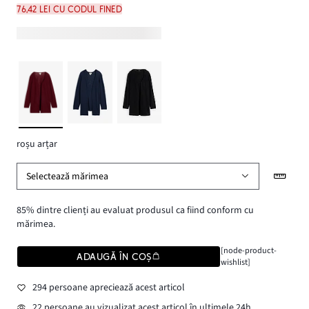
76,42 lei cu codul FINED
roșu arțar
Selectează mărimea
85% dintre clienți au evaluat produsul ca fiind conform cu
mărimea.
[node-product-
ADAUGĂ ÎN COȘ
wishlist]
294 persoane apreciează acest articol
22 persoane au vizualizat acest articol în ultimele 24h