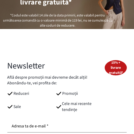
livrare gratuită*
*Codul este valabil 14 zile de la data primirii, este valabil pentru
următoarea comandă cu o valoare minimă de
119 lei
, nu se cumulează cu
alte coduri de reducere.
Newsletter
15% +
livrare
gratuită*
Află despre promoții mai devreme decât alții!
Abonându-te, vei profita de:
Reduceri
Promoții
Cele mai recente
Sale
tendințe
Adresa ta de e-mail *