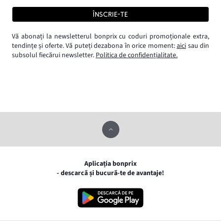
ÎNSCRIE-TE
Vă abonați la newsletterul bonprix cu coduri promoționale extra,
tendințe și oferte. Vă puteți dezabona în orice moment:
aici
sau din
subsolul fiecărui newsletter.
Politica de confidențialitate.
Aplicația bonprix
- descarcă și bucură-te de avantaje!