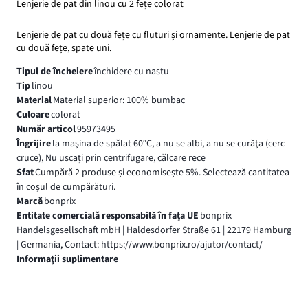
Lenjerie de pat din linou cu 2 fețe colorat
Lenjerie de pat cu două fețe cu fluturi și ornamente. Lenjerie de pat
cu două fețe, spate uni.
Tipul de încheiere
închidere cu nastu
Tip
linou
Material
Material superior: 100% bumbac
Culoare
colorat
Număr articol
95973495
Îngrijire
la maşina de spălat 60°C, a nu se albi, a nu se curăţa (cerc -
cruce), Nu uscați prin centrifugare, călcare rece
Sfat
Cumpără 2 produse și economisește 5%. Selectează cantitatea
în coșul de cumpărături.
Marcă
bonprix
Entitate comercială responsabilă în fața UE
bonprix
Handelsgesellschaft mbH | Haldesdorfer Straße 61 | 22179 Hamburg
| Germania, Contact: https://www.bonprix.ro/ajutor/contact/
Informaţii suplimentare