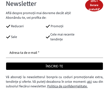
Newsletter
15% +
livrare
gratuită*
Află despre promoții mai devreme decât alții!
Abonându-te, vei profita de:
Reduceri
Promoții
Cele mai recente
Sale
tendințe
Adresa ta de e-mail *
ÎNSCRIE-TE
Vă abonați la newsletterul bonprix cu coduri promoționale extra,
tendințe și oferte. Vă puteți dezabona în orice moment:
aici
sau din
subsolul fiecărui newsletter.
Politica de confidențialitate.