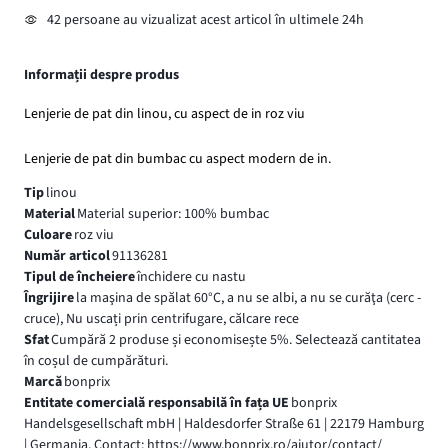
42 persoane au vizualizat acest articol în ultimele 24h
Informații despre produs
Lenjerie de pat din linou, cu aspect de in roz viu
Lenjerie de pat din bumbac cu aspect modern de in.
Tip
linou
Material
Material superior: 100% bumbac
Culoare
roz viu
Număr articol
91136281
Tipul de încheiere
închidere cu nastu
Îngrijire
la maşina de spălat 60°C, a nu se albi, a nu se curăţa (cerc -
cruce), Nu uscați prin centrifugare, călcare rece
Sfat
Cumpără 2 produse și economisește 5%. Selectează cantitatea
în coșul de cumpărături.
Marcă
bonprix
Entitate comercială responsabilă în fața UE
bonprix
Handelsgesellschaft mbH | Haldesdorfer Straße 61 | 22179 Hamburg
| Germania, Contact: https://www.bonprix.ro/ajutor/contact/