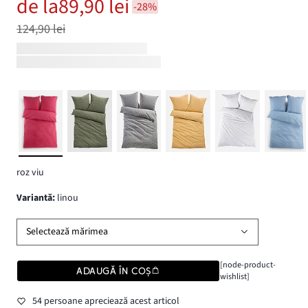
de la
89,90 lei
-28%
124,90 lei
roz viu
variantă
:
linou
Selectează mărimea
[node-product-
ADAUGĂ ÎN COȘ
wishlist]
54 persoane apreciează acest articol