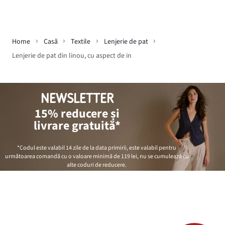
Home
Casă
Textile
Lenjerie de pat
Lenjerie de pat din linou, cu aspect de in
NEWSLETTER
15% reducere și
livrare gratuită*
*Codul este valabil 14 zile de la data primirii, este valabil pentru
următoarea comandă cu o valoare minimă de
119 lei
, nu se cumulează cu
alte coduri de reducere.