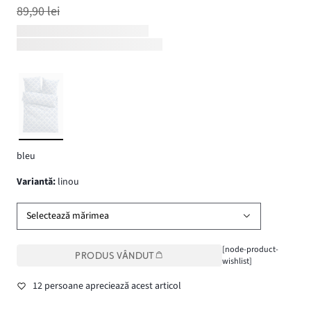
89,90 lei
bleu
variantă
:
linou
Selectează mărimea
[node-product-
PRODUS VÂNDUT
wishlist]
12 persoane apreciează acest articol