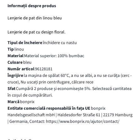
Informații despre produs
Lenjerie de pat din linou bleu
Lenjerie de pat cu design floral.
Tipul de încheiere
închidere cu nastu
Tip
linou
Material
Material superior: 100% bumbac
Culoare
bleu
Număr articol
96128181
Îngrijire
la maşina de spălat 60°C, a nu se albi, a nu se curăţa (cerc -
cruce), Nu uscați prin centrifugare, călcare rece
Sfat
Cumpără 2 produse și economisește 5%. Selectează cantitatea
în coșul de cumpărături.
Marcă
bonprix
Entitate comercială responsabilă în fața UE
bonprix
Handelsgesellschaft mbH | Haldesdorfer Straße 61 | 22179 Hamburg
| Germania, Contact: https://www.bonprix.ro/ajutor/contact/