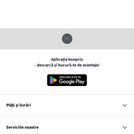
Aplicația bonprix
- descarcă și bucură-te de avantaje!
Plăți și livrări
MasterCard
VISA
Serviciile noastre
Gpay