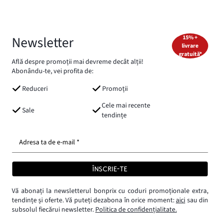
Newsletter
15% +
livrare
gratuită*
Află despre promoții mai devreme decât alții!
Abonându-te, vei profita de:
Reduceri
Promoții
Cele mai recente
Sale
tendințe
Adresa ta de e-mail *
ÎNSCRIE-TE
Vă abonați la newsletterul bonprix cu coduri promoționale extra,
tendințe și oferte. Vă puteți dezabona în orice moment:
aici
sau din
subsolul fiecărui newsletter.
Politica de confidențialitate.