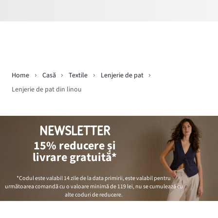
Home
Casă
Textile
Lenjerie de pat
Lenjerie de pat din linou
NEWSLETTER
15% reducere și
livrare gratuită*
*Codul este valabil 14 zile de la data primirii, este valabil pentru
următoarea comandă cu o valoare minimă de
119 lei
, nu se cumulează cu
alte coduri de reducere.