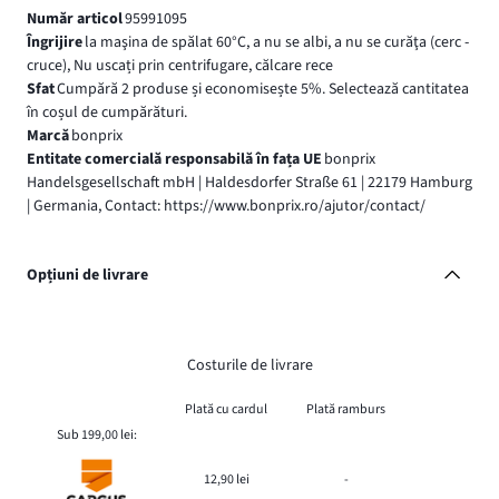
Număr articol
95991095
Îngrijire
la maşina de spălat 60°C, a nu se albi, a nu se curăţa (cerc -
cruce), Nu uscați prin centrifugare, călcare rece
Sfat
Cumpără 2 produse și economisește 5%. Selectează cantitatea
în coșul de cumpărături.
Marcă
bonprix
Entitate comercială responsabilă în fața UE
bonprix
Handelsgesellschaft mbH | Haldesdorfer Straße 61 | 22179 Hamburg
| Germania, Contact: https://www.bonprix.ro/ajutor/contact/
Opțiuni de livrare
Costurile de livrare
Plată cu cardul
Plată ramburs
Sub 199,00 lei:
12,90 lei
-