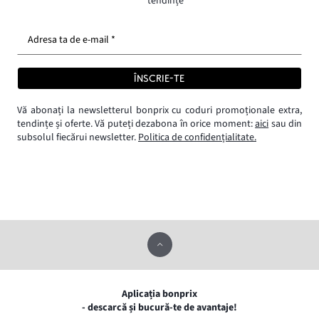
tendințe
Adresa ta de e-mail *
ÎNSCRIE-TE
Vă abonați la newsletterul bonprix cu coduri promoționale extra,
tendințe și oferte. Vă puteți dezabona în orice moment:
aici
sau din
subsolul fiecărui newsletter.
Politica de confidențialitate.
Aplicația bonprix
- descarcă și bucură-te de avantaje!