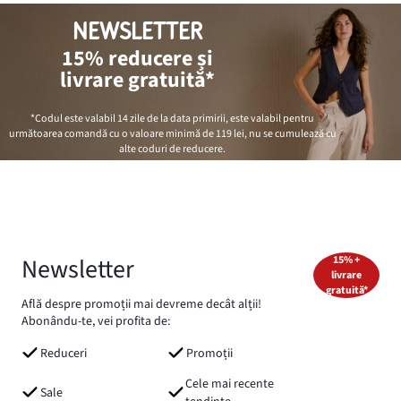
NEWSLETTER
15% reducere și
livrare gratuită*
*Codul este valabil 14 zile de la data primirii, este valabil pentru
următoarea comandă cu o valoare minimă de
119 lei
, nu se cumulează cu
alte coduri de reducere.
Newsletter
15% +
livrare
gratuită*
Află despre promoții mai devreme decât alții!
Abonându-te, vei profita de:
Reduceri
Promoții
Cele mai recente
Sale